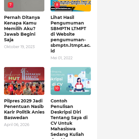
7
8
Pernah Ditanya
Lihat Hasil
Kenapa Kamu
Pengumuman
Memilih Aku?
SBMPTN LTMPT
Jawab Begini
di Website
Saja
pengumuman-
sbmptn.ltmpt.ac.
Oktober 19, 2023
id
Mei 01, 2022
9
10
Pilpres 2029 Jadi
Contoh
Penentuan Nasib
Penulisan
Karir Politik Anies
Deskripsi Diri
Baswedan
Tentang Saya di
CV Untuk
April 06, 2026
Mahasiswa
Sedang Kuliah