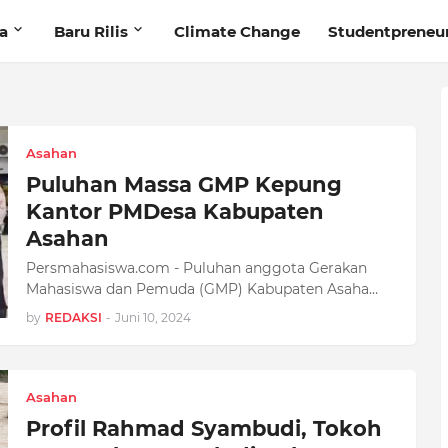
ta
Baru Rilis
Climate Change
Studentpreneu
Asahan
Puluhan Massa GMP Kepung
Kantor PMDesa Kabupaten
Asahan
Persmahasiswa.com - Puluhan anggota Gerakan
Mahasiswa dan Pemuda (GMP) Kabupaten Asaha…
by
REDAKSI
-
Juni 10, 2024
Asahan
Profil Rahmad Syambudi, Tokoh