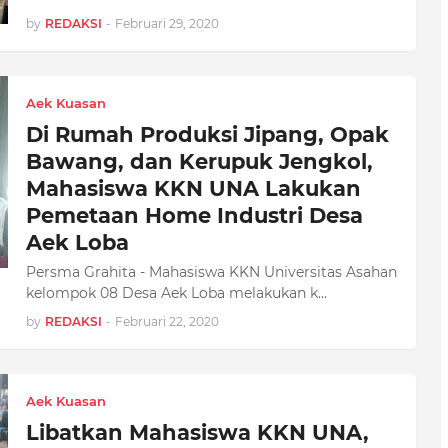
by
REDAKSI
-
Februari 29, 2020
Aek Kuasan
Di Rumah Produksi Jipang, Opak
Bawang, dan Kerupuk Jengkol,
Mahasiswa KKN UNA Lakukan
Pemetaan Home Industri Desa
Aek Loba
Persma Grahita - Mahasiswa KKN Universitas Asahan
kelompok 08 Desa Aek Loba melakukan k…
by
REDAKSI
-
Februari 22, 2020
Aek Kuasan
Libatkan Mahasiswa KKN UNA,