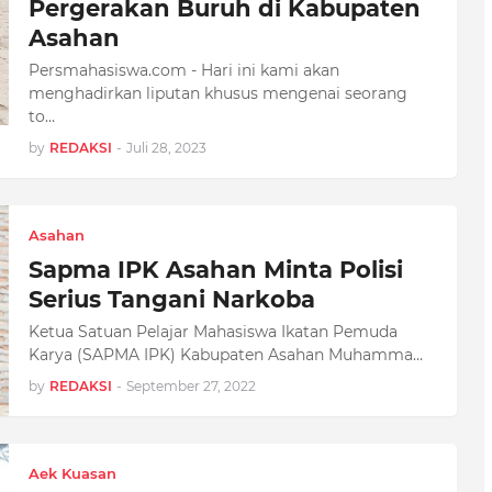
Pergerakan Buruh di Kabupaten
Asahan
Persmahasiswa.com - Hari ini kami akan
menghadirkan liputan khusus mengenai seorang
to…
by
REDAKSI
-
Juli 28, 2023
Asahan
Sapma IPK Asahan Minta Polisi
Serius Tangani Narkoba
Ketua Satuan Pelajar Mahasiswa Ikatan Pemuda
Karya (SAPMA IPK) Kabupaten Asahan Muhamma…
by
REDAKSI
-
September 27, 2022
Aek Kuasan