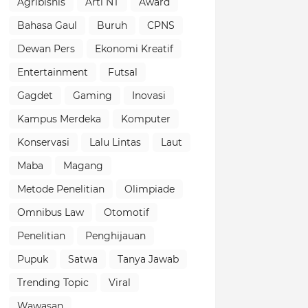
Agribisnis
Arti NT
Award
Bahasa Gaul
Buruh
CPNS
Dewan Pers
Ekonomi Kreatif
Entertainment
Futsal
Gagdet
Gaming
Inovasi
Kampus Merdeka
Komputer
Konservasi
Lalu Lintas
Laut
Maba
Magang
Metode Penelitian
Olimpiade
Omnibus Law
Otomotif
Penelitian
Penghijauan
Pupuk
Satwa
Tanya Jawab
Trending Topic
Viral
Wawasan