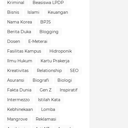
Kriminal
Beasiswa LPDP
Bisnis
Islami
Keuangan
Nama Korea
BPJS
Berita Duka
Blogging
Dosen
E-Meterai
Fasilitas Kampus
Hidroponik
Ilmu Hukum
Kartu Prakerja
Kreativitas
Relationship
SEO
Asuransi
Biografi
Biologi
Fakta Dunia
Gen Z
Inspiratif
Intermezzo
Istilah Kata
Kebhinekaan
Lomba
Mangrove
Reklamasi