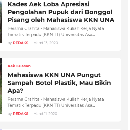
Kades Aek Loba Apresiasi
Pengolahan Pupuk dari Bonggol
Pisang oleh Mahasiswa KKN UNA
Persma Grahita - Mahasiswa Kuliah Kerja Nyata
Tematik Terpadu (KKN TT) Universitas Asa…
by
REDAKSI
-
Maret 13, 2020
Aek Kuasan
Mahasiswa KKN UNA Pungut
Sampah Botol Plastik, Mau Bikin
Apa?
Persma Grahita - Mahasiswa Kuliah Kerja Nyata
Tematik Terpadu (KKN TT) Universitas Asa…
by
REDAKSI
-
Maret 11, 2020