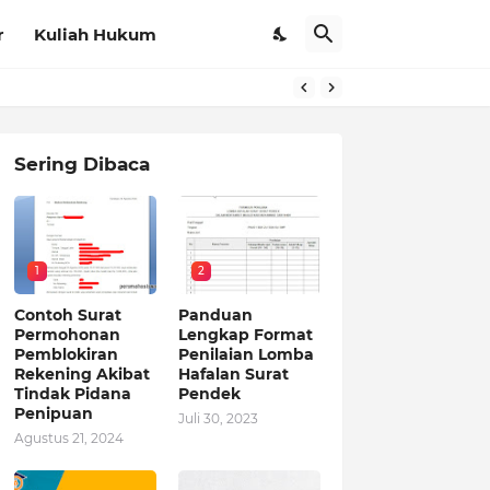
r
Kuliah Hukum
Sering Dibaca
1
2
Contoh Surat
Panduan
Permohonan
Lengkap Format
Pemblokiran
Penilaian Lomba
Rekening Akibat
Hafalan Surat
Tindak Pidana
Pendek
Penipuan
Juli 30, 2023
Agustus 21, 2024