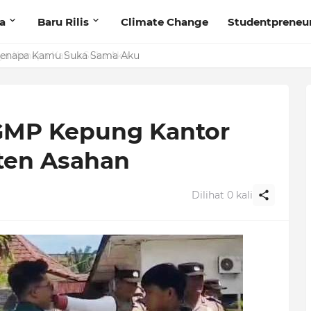
ta
Baru Rilis
Climate Change
Studentpreneu
 Kenapa Kamu Suka Sama Aku
GMP Kepung Kantor
en Asahan
Dilihat
0
kali