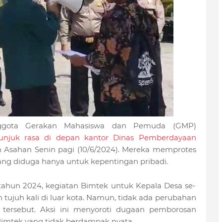
gota Gerakan Mahasiswa dan Pemuda (GMP)
 unjuk rasa di depan kantor Dinas Pemberdayaan
Asahan Senin pagi (10/6/2024). Mereka memprotes
ang diduga hanya untuk kepentingan pribadi.
ahun 2024, kegiatan Bimtek untuk Kepala Desa se-
tujuh kali di luar kota. Namun, tidak ada perubahan
sa tersebut. Aksi ini menyoroti dugaan pemborosan
imtek yang tidak berdampak nyata.