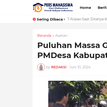
Home
Beri
Sering Dibaca
7 Alasan Saat Ditanya
Beranda
Asahan
Puluhan Massa 
PMDesa Kabupat
by
REDAKSI
-
Juni 10, 2024