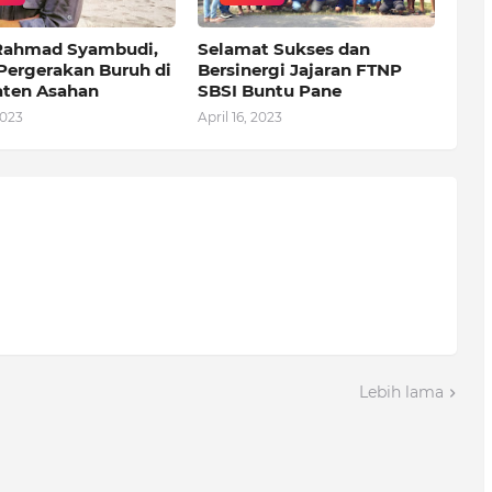
 Rahmad Syambudi,
Selamat Sukses dan
Pergerakan Buruh di
Bersinergi Jajaran FTNP
ten Asahan
SBSI Buntu Pane
2023
April 16, 2023
Lebih lama