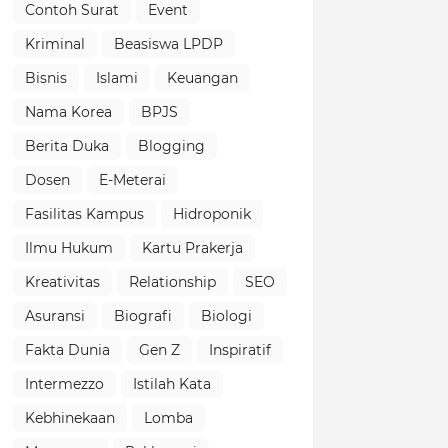
Contoh Surat
Event
Kriminal
Beasiswa LPDP
Bisnis
Islami
Keuangan
Nama Korea
BPJS
Berita Duka
Blogging
Dosen
E-Meterai
Fasilitas Kampus
Hidroponik
Ilmu Hukum
Kartu Prakerja
Kreativitas
Relationship
SEO
Asuransi
Biografi
Biologi
Fakta Dunia
Gen Z
Inspiratif
Intermezzo
Istilah Kata
Kebhinekaan
Lomba