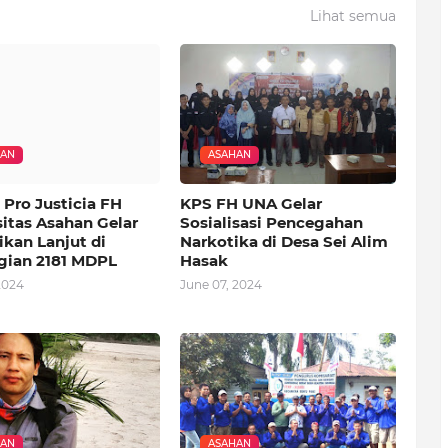
Lihat semua
HAN
ASAHAN
 Pro Justicia FH
KPS FH UNA Gelar
sitas Asahan Gelar
Sosialisasi Pencegahan
ikan Lanjut di
Narkotika di Desa Sei Alim
gian 2181 MDPL
Hasak
2024
June 07, 2024
HAN
ASAHAN