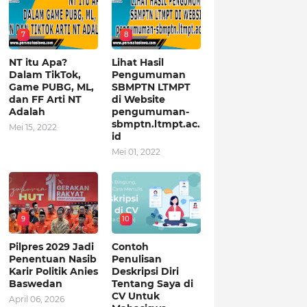
7
8
NT itu Apa?
Lihat Hasil
Dalam TikTok,
Pengumuman
Game PUBG, ML,
SBMPTN LTMPT
dan FF Arti NT
di Website
Adalah
pengumuman-
sbmptn.ltmpt.ac.
Mei 15, 2022
id
Mei 01, 2022
9
10
Pilpres 2029 Jadi
Contoh
Penentuan Nasib
Penulisan
Karir Politik Anies
Deskripsi Diri
Baswedan
Tentang Saya di
CV Untuk
April 06, 2026