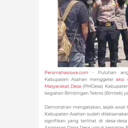
Persmahasiswa.com
- Puluhan ang
Kabupaten Asahan menggelar
aksi
Masyarakat Desa
(PMDesa) Kabupaten 
kegiatan Bimbingan Teknis (Bimtek) y
Demonstran mengatakan, sejak awal t
Kabupaten Asahan sudah dilaksanakan 
signifikan yang terlihat di desa-de
Anggaran Dana Desa untuk kegiatan B