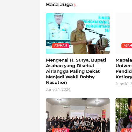
Baca Juga
ASAHAN
ASA
Mengenal H. Surya, Bupati
Mapala
Asahan yang Disebut
Univer
Airlangga Paling Dekat
Pendid
Menjadi Wakil Bobby
Keting
Nasution
June 10, 
June 24, 2024
ASAHAN
ASA