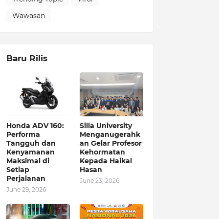
Wawasan
Baru Rilis
Honda ADV 160:
Silla University
Performa
Menganugerahk
Tangguh dan
an Gelar Profesor
Kenyamanan
Kehormatan
Maksimal di
Kepada Haikal
Setiap
Hasan
Perjalanan
June 23, 2026
June 29, 2026