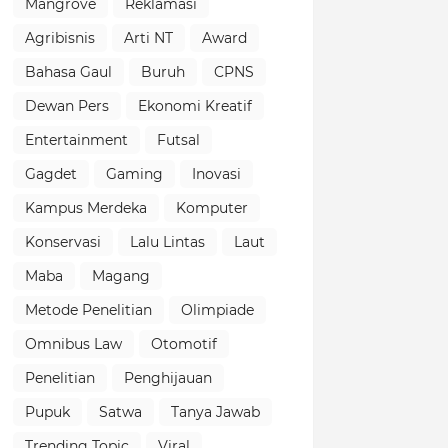
Mangrove
Reklamasi
Agribisnis
Arti NT
Award
Bahasa Gaul
Buruh
CPNS
Dewan Pers
Ekonomi Kreatif
Entertainment
Futsal
Gagdet
Gaming
Inovasi
Kampus Merdeka
Komputer
Konservasi
Lalu Lintas
Laut
Maba
Magang
Metode Penelitian
Olimpiade
Omnibus Law
Otomotif
Penelitian
Penghijauan
Pupuk
Satwa
Tanya Jawab
Trending Topic
Viral