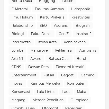
Berita Duka
Blogging
Dosen
E-Meterai
Fasilitas Kampus
Hidroponik
Ilmu Hukum
Kartu Prakerja
Kreativitas
Relationship
SEO
Asuransi
Biografi
Biologi
Fakta Dunia
Gen Z
Inspiratif
Intermezzo
Istilah Kata
Kebhinekaan
Lomba
Mangrove
Reklamasi
Agribisnis
Arti NT
Award
Bahasa Gaul
Buruh
CPNS
Dewan Pers
Ekonomi Kreatif
Entertainment
Futsal
Gagdet
Gaming
Inovasi
Kampus Merdeka
Komputer
Konservasi
Lalu Lintas
Laut
Maba
Magang
Metode Penelitian
Olimpiade
Omnibus Law
Otomotif
Penelitian