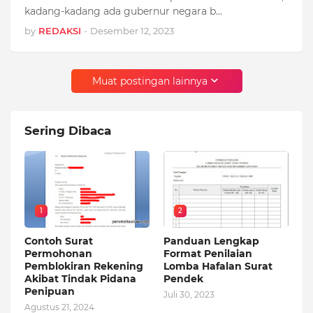
kadang-kadang ada gubernur negara b…
by
REDAKSI
-
Desember 12, 2023
Muat postingan lainnya
Sering Dibaca
1
2
Contoh Surat
Panduan Lengkap
Permohonan
Format Penilaian
Pemblokiran Rekening
Lomba Hafalan Surat
Akibat Tindak Pidana
Pendek
Penipuan
Juli 30, 2023
Agustus 21, 2024