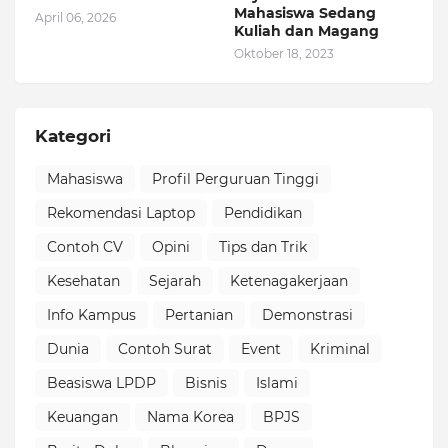
Mahasiswa Sedang
April 06, 2026
Kuliah dan Magang
Oktober 18, 2023
Kategori
Mahasiswa
Profil Perguruan Tinggi
Rekomendasi Laptop
Pendidikan
Contoh CV
Opini
Tips dan Trik
Kesehatan
Sejarah
Ketenagakerjaan
Info Kampus
Pertanian
Demonstrasi
Dunia
Contoh Surat
Event
Kriminal
Beasiswa LPDP
Bisnis
Islami
Keuangan
Nama Korea
BPJS