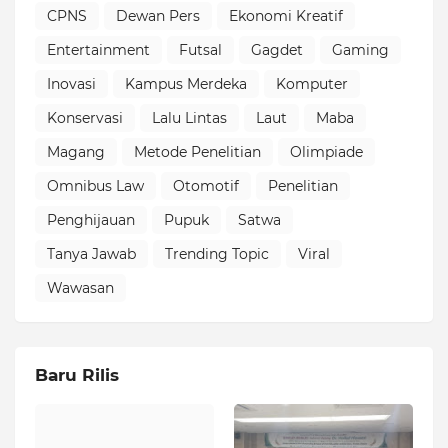
CPNS
Dewan Pers
Ekonomi Kreatif
Entertainment
Futsal
Gagdet
Gaming
Inovasi
Kampus Merdeka
Komputer
Konservasi
Lalu Lintas
Laut
Maba
Magang
Metode Penelitian
Olimpiade
Omnibus Law
Otomotif
Penelitian
Penghijauan
Pupuk
Satwa
Tanya Jawab
Trending Topic
Viral
Wawasan
Baru Rilis