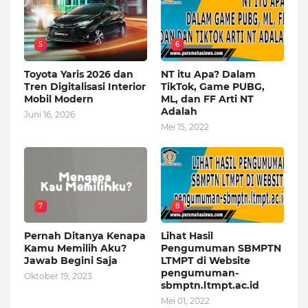
5
6
Toyota Yaris 2026 dan
NT itu Apa? Dalam
Tren Digitalisasi Interior
TikTok, Game PUBG,
Mobil Modern
ML, dan FF Arti NT
Adalah
Juni 16, 2026
Mei 15, 2022
7
8
Pernah Ditanya Kenapa
Lihat Hasil
Kamu Memilih Aku?
Pengumuman SBMPTN
Jawab Begini Saja
LTMPT di Website
pengumuman-
Oktober 19, 2023
sbmptn.ltmpt.ac.id
Mei 01, 2022