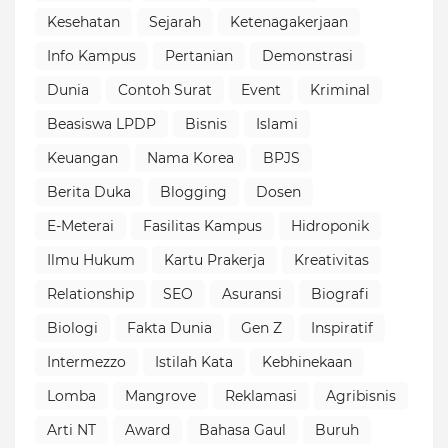
Kesehatan
Sejarah
Ketenagakerjaan
Info Kampus
Pertanian
Demonstrasi
Dunia
Contoh Surat
Event
Kriminal
Beasiswa LPDP
Bisnis
Islami
Keuangan
Nama Korea
BPJS
Berita Duka
Blogging
Dosen
E-Meterai
Fasilitas Kampus
Hidroponik
Ilmu Hukum
Kartu Prakerja
Kreativitas
Relationship
SEO
Asuransi
Biografi
Biologi
Fakta Dunia
Gen Z
Inspiratif
Intermezzo
Istilah Kata
Kebhinekaan
Lomba
Mangrove
Reklamasi
Agribisnis
Arti NT
Award
Bahasa Gaul
Buruh