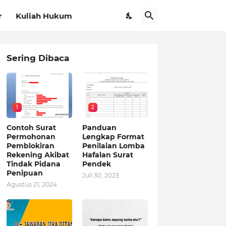
r
Kuliah Hukum
Sering Dibaca
1
2
Contoh Surat
Panduan
Permohonan
Lengkap Format
Pemblokiran
Penilaian Lomba
Rekening Akibat
Hafalan Surat
Tindak Pidana
Pendek
Penipuan
Juli 30, 2023
Agustus 21, 2024