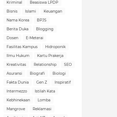
Kriminal
Beasiswa LPDP
Bisnis
Islami
Keuangan
Nama Korea
BPJS
Berita Duka
Blogging
Dosen
E-Meterai
Fasilitas Kampus
Hidroponik
Ilmu Hukum
Kartu Prakerja
Kreativitas
Relationship
SEO
Asuransi
Biografi
Biologi
Fakta Dunia
Gen Z
Inspiratif
Intermezzo
Istilah Kata
Kebhinekaan
Lomba
Mangrove
Reklamasi