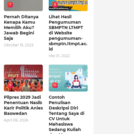
7
8
Pernah Ditanya
Lihat Hasil
Kenapa Kamu
Pengumuman
Memilih Aku?
SBMPTN LTMPT
Jawab Begini
di Website
Saja
pengumuman-
sbmptn.ltmpt.ac.
Oktober 19, 2023
id
Mei 01, 2022
9
10
Pilpres 2029 Jadi
Contoh
Penentuan Nasib
Penulisan
Karir Politik Anies
Deskripsi Diri
Baswedan
Tentang Saya di
CV Untuk
April 06, 2026
Mahasiswa
Sedang Kuliah