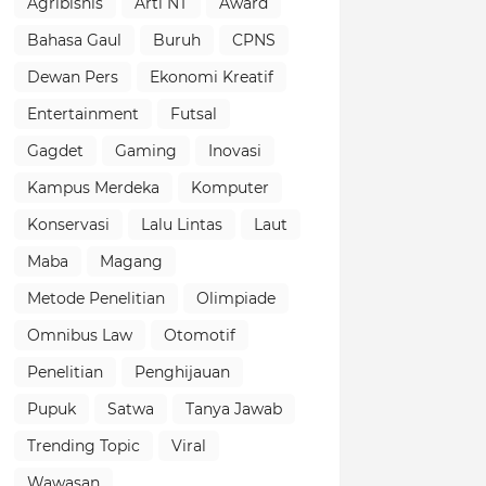
Agribisnis
Arti NT
Award
Bahasa Gaul
Buruh
CPNS
Dewan Pers
Ekonomi Kreatif
Entertainment
Futsal
Gagdet
Gaming
Inovasi
Kampus Merdeka
Komputer
Konservasi
Lalu Lintas
Laut
Maba
Magang
Metode Penelitian
Olimpiade
Omnibus Law
Otomotif
Penelitian
Penghijauan
Pupuk
Satwa
Tanya Jawab
Trending Topic
Viral
Wawasan