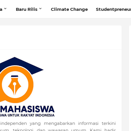
ta
Baru Rilis
Climate Change
Studentpreneu
dependen yang mengabarkan informasi terkini
hukum, teknologi, dan wawasan umum. Kami hadir