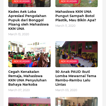
AEK KUASAN
AEK KUASAN
Kades Aek Loba
Mahasiswa KKN UNA
Apresiasi Pengolahan
Pungut Sampah Botol
Pupuk dari Bonggol
Plastik, Mau Bikin Apa?
Pisang oleh Mahasiswa
March 11, 2020
KKN UNA
March 13, 2020
AEK KUASAN
AEK KUASAN
Cegah Kenakalan
50 Anak PAUD Ikuti
Remaja, Mahasiswa
Lomba Mewarnai Tema
KKN UNA Penyuluhan
Rambu-Rambu Lalu
Bahaya Narkoba
Lintas
March 07, 2020
March 03, 2020