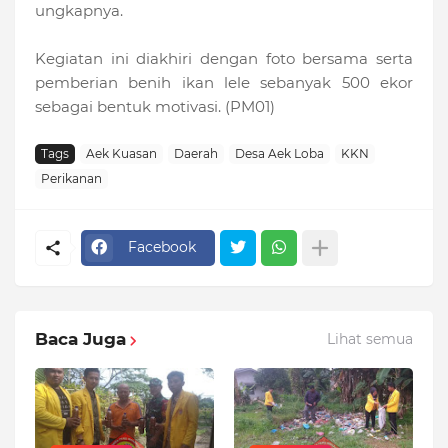
ungkapnya.
Kegiatan ini diakhiri dengan foto bersama serta
pemberian benih ikan lele sebanyak 500 ekor
sebagai bentuk motivasi. (PM01)
Tags
Aek Kuasan
Daerah
Desa Aek Loba
KKN
Perikanan
Facebook
Baca Juga
Lihat semua