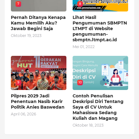
7
8
Pernah Ditanya Kenapa
Lihat Hasil
Kamu Memilih Aku?
Pengumuman SBMPTN
Jawab Begini Saja
LTMPT di Website
pengumuman-
Oktober 19, 2023
sbmptn.ltmpt.ac.id
Mei 01, 2022
9
10
Pilpres 2029 Jadi
Contoh Penulisan
Penentuan Nasib Karir
Deskripsi Diri Tentang
Politik Anies Baswedan
Saya di CV Untuk
Mahasiswa Sedang
April 06, 2026
Kuliah dan Magang
Oktober 18, 2023