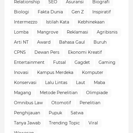
Relationship
SEO
Asuransi
Biografi
Biologi
Fakta Dunia
Gen Z
Inspiratif
Intermezzo
Istilah Kata
Kebhinekaan
Lomba
Mangrove
Reklamasi
Agribisnis
Arti NT
Award
Bahasa Gaul
Buruh
CPNS
Dewan Pers
Ekonomi Kreatif
Entertainment
Futsal
Gagdet
Gaming
Inovasi
Kampus Merdeka
Komputer
Konservasi
Lalu Lintas
Laut
Maba
Magang
Metode Penelitian
Olimpiade
Omnibus Law
Otomotif
Penelitian
Penghijauan
Pupuk
Satwa
Tanya Jawab
Trending Topic
Viral