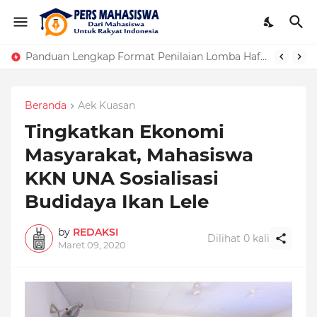
Panduan Lengkap Format Penilaian Lomba Hafalan Surat Pendek
Beranda
Aek Kuasan
Tingkatkan Ekonomi
Masyarakat, Mahasiswa
KKN UNA Sosialisasi
Budidaya Ikan Lele
by
REDAKSI
Dilihat
0
kali
Maret 09, 2020