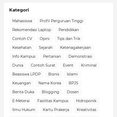
Kategori
Mahasiswa
Profil Perguruan Tinggi
Rekomendasi Laptop
Pendidikan
Contoh CV
Opini
Tips dan Trik
Kesehatan
Sejarah
Ketenagakerjaan
Info Kampus
Pertanian
Demonstrasi
Dunia
Contoh Surat
Event
Kriminal
Beasiswa LPDP
Bisnis
Islami
Keuangan
Nama Korea
BPJS
Berita Duka
Blogging
Dosen
E-Meterai
Fasilitas Kampus
Hidroponik
Ilmu Hukum
Kartu Prakerja
Kreativitas