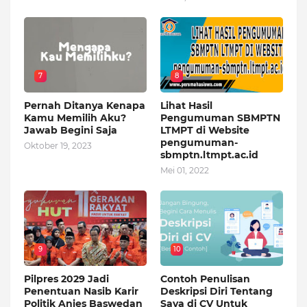
7
8
Pernah Ditanya Kenapa
Lihat Hasil
Kamu Memilih Aku?
Pengumuman SBMPTN
Jawab Begini Saja
LTMPT di Website
pengumuman-
Oktober 19, 2023
sbmptn.ltmpt.ac.id
Mei 01, 2022
9
10
Pilpres 2029 Jadi
Contoh Penulisan
Penentuan Nasib Karir
Deskripsi Diri Tentang
Politik Anies Baswedan
Saya di CV Untuk