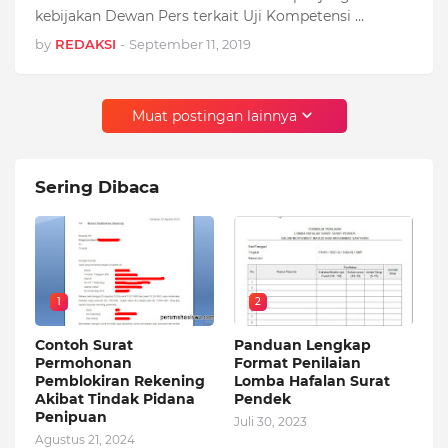
kebijakan Dewan Pers terkait Uji Kompetensi …
by
REDAKSI
-
September 11, 2019
Muat postingan lainnya
Sering Dibaca
1
2
Contoh Surat
Panduan Lengkap
Permohonan
Format Penilaian
Pemblokiran Rekening
Lomba Hafalan Surat
Akibat Tindak Pidana
Pendek
Penipuan
Juli 30, 2023
Agustus 21, 2024