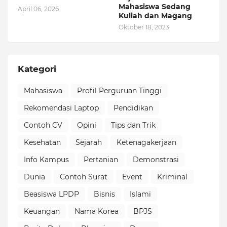
Mahasiswa Sedang
April 06, 2026
Kuliah dan Magang
Oktober 18, 2023
Kategori
Mahasiswa
Profil Perguruan Tinggi
Rekomendasi Laptop
Pendidikan
Contoh CV
Opini
Tips dan Trik
Kesehatan
Sejarah
Ketenagakerjaan
Info Kampus
Pertanian
Demonstrasi
Dunia
Contoh Surat
Event
Kriminal
Beasiswa LPDP
Bisnis
Islami
Keuangan
Nama Korea
BPJS