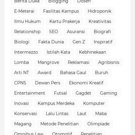
Berita Duka
Blogging
Dosen
E-Meterai
Fasilitas Kampus
Hidroponik
Ilmu Hukum
Kartu Prakerja
Kreativitas
Relationship
SEO
Asuransi
Biografi
Biologi
Fakta Dunia
Gen Z
Inspiratif
Intermezzo
Istilah Kata
Kebhinekaan
Lomba
Mangrove
Reklamasi
Agribisnis
Arti NT
Award
Bahasa Gaul
Buruh
CPNS
Dewan Pers
Ekonomi Kreatif
Entertainment
Futsal
Gagdet
Gaming
Inovasi
Kampus Merdeka
Komputer
Konservasi
Lalu Lintas
Laut
Maba
Magang
Metode Penelitian
Olimpiade
Omnibus Law
Otomotif
Penelitian