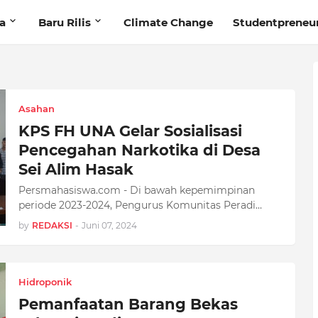
ta
Baru Rilis
Climate Change
Studentpreneu
Asahan
KPS FH UNA Gelar Sosialisasi
Pencegahan Narkotika di Desa
Sei Alim Hasak
Persmahasiswa.com - Di bawah kepemimpinan
periode 2023-2024, Pengurus Komunitas Peradi…
by
REDAKSI
-
Juni 07, 2024
Hidroponik
Pemanfaatan Barang Bekas