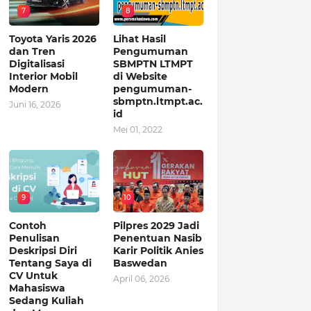
7
8
Toyota Yaris 2026
Lihat Hasil
dan Tren
Pengumuman
Digitalisasi
SBMPTN LTMPT
Interior Mobil
di Website
Modern
pengumuman-
sbmptn.ltmpt.ac.
Juni 16, 2026
id
Mei 01, 2022
9
10
Contoh
Pilpres 2029 Jadi
Penulisan
Penentuan Nasib
Deskripsi Diri
Karir Politik Anies
Tentang Saya di
Baswedan
CV Untuk
April 06, 2026
Mahasiswa
Sedang Kuliah