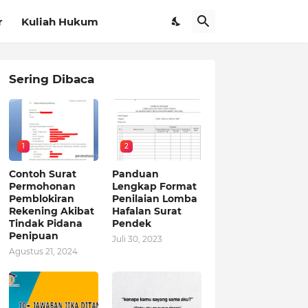
r
Kuliah Hukum
Sering Dibaca
1
2
Contoh Surat
Panduan
Permohonan
Lengkap Format
Pemblokiran
Penilaian Lomba
Rekening Akibat
Hafalan Surat
Tindak Pidana
Pendek
Penipuan
Juli 30, 2023
Agustus 21, 2024