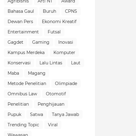
Agribisnis
Arti NT
Award
Bahasa Gaul
Buruh
CPNS
Dewan Pers
Ekonomi Kreatif
Entertainment
Futsal
Gagdet
Gaming
Inovasi
Kampus Merdeka
Komputer
Konservasi
Lalu Lintas
Laut
Maba
Magang
Metode Penelitian
Olimpiade
Omnibus Law
Otomotif
Penelitian
Penghijauan
Pupuk
Satwa
Tanya Jawab
Trending Topic
Viral
Wawasan