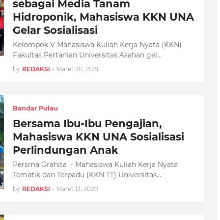
sebagai Media Tanam
Hidroponik, Mahasiswa KKN UNA
Gelar Sosialisasi
Kelompok V Mahasiswa Kuliah Kerja Nyata (KKN)
Fakultas Pertanian Universitas Asahan gel…
by
REDAKSI
-
Maret 30, 2021
Bandar Pulau
Bersama Ibu-Ibu Pengajian,
Mahasiswa KKN UNA Sosialisasi
Perlindungan Anak
Persma Grahita - Mahasiswa Kuliah Kerja Nyata
Tematik dan Terpadu (KKN TT) Universitas…
by
REDAKSI
-
Maret 13, 2020