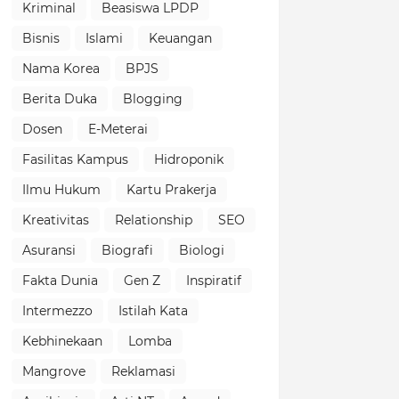
Kriminal
Beasiswa LPDP
Bisnis
Islami
Keuangan
Nama Korea
BPJS
Berita Duka
Blogging
Dosen
E-Meterai
Fasilitas Kampus
Hidroponik
Ilmu Hukum
Kartu Prakerja
Kreativitas
Relationship
SEO
Asuransi
Biografi
Biologi
Fakta Dunia
Gen Z
Inspiratif
Intermezzo
Istilah Kata
Kebhinekaan
Lomba
Mangrove
Reklamasi