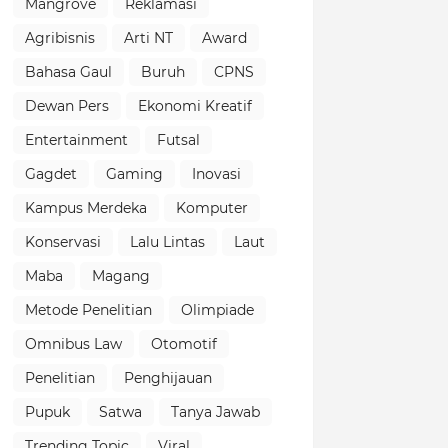
Mangrove
Reklamasi
Agribisnis
Arti NT
Award
Bahasa Gaul
Buruh
CPNS
Dewan Pers
Ekonomi Kreatif
Entertainment
Futsal
Gagdet
Gaming
Inovasi
Kampus Merdeka
Komputer
Konservasi
Lalu Lintas
Laut
Maba
Magang
Metode Penelitian
Olimpiade
Omnibus Law
Otomotif
Penelitian
Penghijauan
Pupuk
Satwa
Tanya Jawab
Trending Topic
Viral