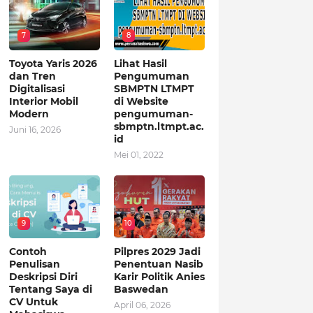
7
8
Toyota Yaris 2026
Lihat Hasil
dan Tren
Pengumuman
Digitalisasi
SBMPTN LTMPT
Interior Mobil
di Website
Modern
pengumuman-
sbmptn.ltmpt.ac.
Juni 16, 2026
id
Mei 01, 2022
9
10
Contoh
Pilpres 2029 Jadi
Penulisan
Penentuan Nasib
Deskripsi Diri
Karir Politik Anies
Tentang Saya di
Baswedan
CV Untuk
April 06, 2026