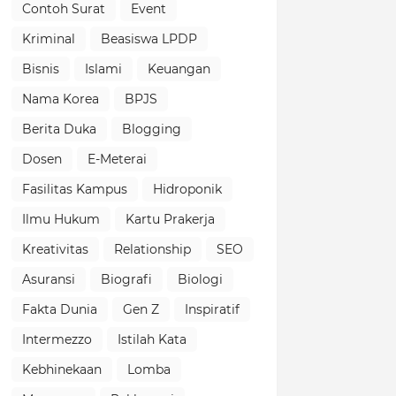
Contoh Surat
Event
Kriminal
Beasiswa LPDP
Bisnis
Islami
Keuangan
Nama Korea
BPJS
Berita Duka
Blogging
Dosen
E-Meterai
Fasilitas Kampus
Hidroponik
Ilmu Hukum
Kartu Prakerja
Kreativitas
Relationship
SEO
Asuransi
Biografi
Biologi
Fakta Dunia
Gen Z
Inspiratif
Intermezzo
Istilah Kata
Kebhinekaan
Lomba