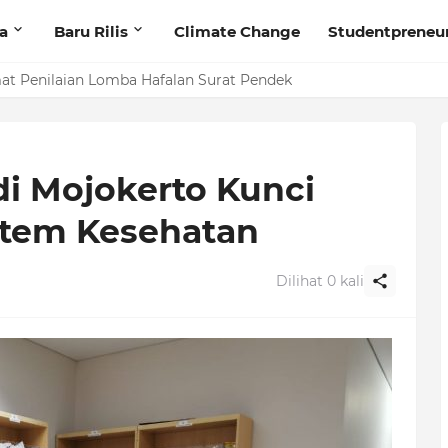
ta
Baru Rilis
Climate Change
Studentpreneu
t Penilaian Lomba Hafalan Surat Pendek
di Mojokerto Kunci
stem Kesehatan
Dilihat
0
kali