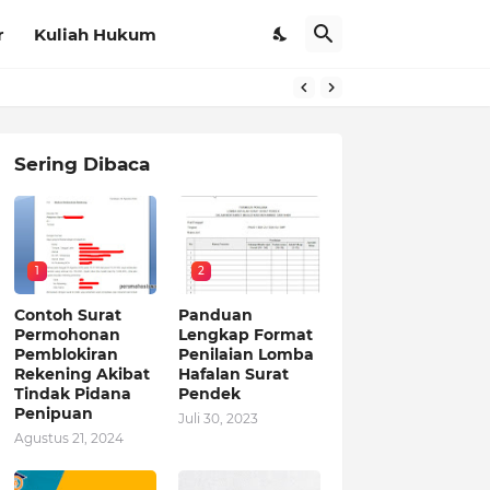
r
Kuliah Hukum
Sering Dibaca
1
2
Contoh Surat
Panduan
Permohonan
Lengkap Format
Pemblokiran
Penilaian Lomba
Rekening Akibat
Hafalan Surat
Tindak Pidana
Pendek
Penipuan
Juli 30, 2023
Agustus 21, 2024