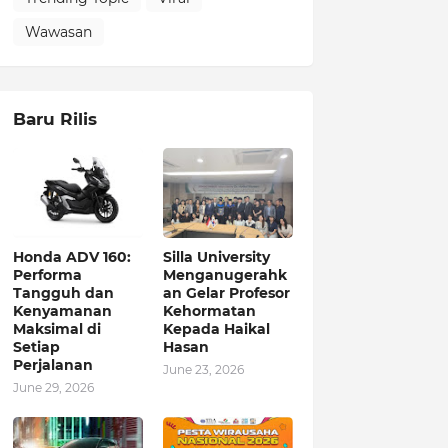
Wawasan
Baru Rilis
Honda ADV 160:
Silla University
Performa
Menganugerahk
Tangguh dan
an Gelar Profesor
Kenyamanan
Kehormatan
Maksimal di
Kepada Haikal
Setiap
Hasan
Perjalanan
June 23, 2026
June 29, 2026