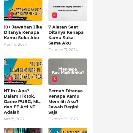
3
4
10+ Jawaban Jika
7 Alasan Saat
Ditanya Kenapa
Ditanya Kenapa
Kamu Suka Aku
Kamu Suka
Sama Aku
April 16, 2024
Oktober 17, 2024
5
6
NT itu Apa?
Pernah Ditanya
Dalam TikTok,
Kenapa Kamu
Game PUBG, ML,
Memilih Aku?
dan FF Arti NT
Jawab Begini
Adalah
Saja
Mei 15, 2022
Oktober 19, 2023