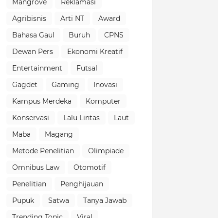
Mangrove
Reklamasi
Agribisnis
Arti NT
Award
Bahasa Gaul
Buruh
CPNS
Dewan Pers
Ekonomi Kreatif
Entertainment
Futsal
Gagdet
Gaming
Inovasi
Kampus Merdeka
Komputer
Konservasi
Lalu Lintas
Laut
Maba
Magang
Metode Penelitian
Olimpiade
Omnibus Law
Otomotif
Penelitian
Penghijauan
Pupuk
Satwa
Tanya Jawab
Trending Topic
Viral