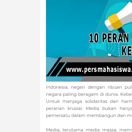
Indonesia, negeri dengan ribuan pul
negara paling beragam di dunia. Kebe
Untuk menjaga solidaritas dan har
peranan krusial. Media bukan hanya
pemersatu dalam membangun dan mem
Media, terutama media massa, mem