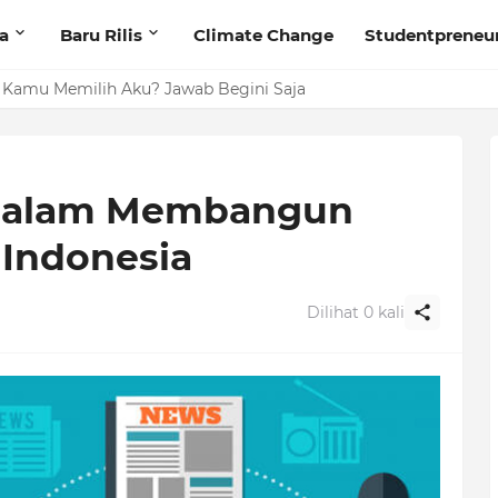
ta
Baru Rilis
Climate Change
Studentpreneu
 Kamu Memilih Aku? Jawab Begini Saja
 dalam Membangun
Indonesia
Dilihat
0
kali