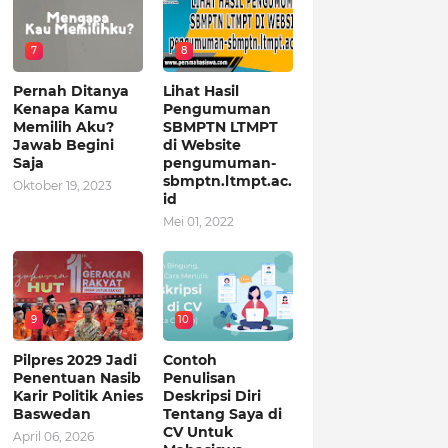
7
8
Pernah Ditanya
Lihat Hasil
Kenapa Kamu
Pengumuman
Memilih Aku?
SBMPTN LTMPT
Jawab Begini
di Website
Saja
pengumuman-
sbmptn.ltmpt.ac.
Oktober 19, 2023
id
Mei 01, 2022
9
10
Pilpres 2029 Jadi
Contoh
Penentuan Nasib
Penulisan
Karir Politik Anies
Deskripsi Diri
Baswedan
Tentang Saya di
CV Untuk
April 06, 2026