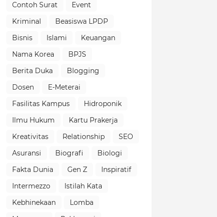
Contoh Surat
Event
Kriminal
Beasiswa LPDP
Bisnis
Islami
Keuangan
Nama Korea
BPJS
Berita Duka
Blogging
Dosen
E-Meterai
Fasilitas Kampus
Hidroponik
Ilmu Hukum
Kartu Prakerja
Kreativitas
Relationship
SEO
Asuransi
Biografi
Biologi
Fakta Dunia
Gen Z
Inspiratif
Intermezzo
Istilah Kata
Kebhinekaan
Lomba