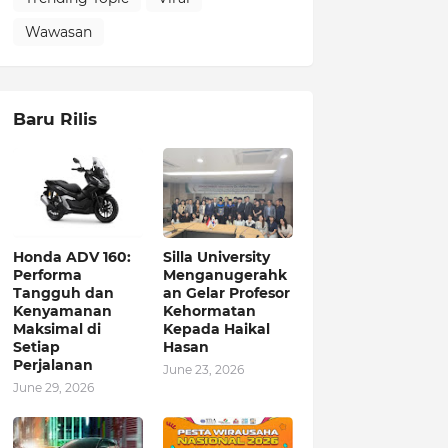
Wawasan
Baru Rilis
Honda ADV 160:
Silla University
Performa
Menganugerahk
Tangguh dan
an Gelar Profesor
Kenyamanan
Kehormatan
Maksimal di
Kepada Haikal
Setiap
Hasan
Perjalanan
June 23, 2026
June 29, 2026