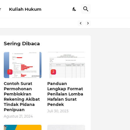
r
Kuliah Hukum
Sering Dibaca
1
2
Contoh Surat
Panduan
Permohonan
Lengkap Format
Pemblokiran
Penilaian Lomba
Rekening Akibat
Hafalan Surat
Tindak Pidana
Pendek
Penipuan
Juli 30, 2023
Agustus 21, 2024