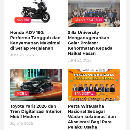
ADV 160
GELAR PROFESOR
Honda ADV 160:
Silla University
Performa Tangguh dan
Menganugerahkan
Kenyamanan Maksimal
Gelar Profesor
di Setiap Perjalanan
Kehormatan Kepada
Haikal Hasan
June 29, 2026
June 23, 2026
MOBIL
ERA DIGITAL
Toyota Yaris 2026 dan
Pesta Wirausaha
Tren Digitalisasi Interior
Nasional Sebagai
Mobil Modern
Wadah kolaborasi dan
Akselerasi Bagi Para
June 16, 2026
Pelaku Usaha