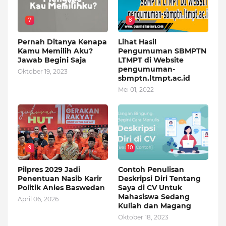
7
8
Pernah Ditanya Kenapa
Lihat Hasil
Kamu Memilih Aku?
Pengumuman SBMPTN
Jawab Begini Saja
LTMPT di Website
pengumuman-
Oktober 19, 2023
sbmptn.ltmpt.ac.id
Mei 01, 2022
9
10
Pilpres 2029 Jadi
Contoh Penulisan
Penentuan Nasib Karir
Deskripsi Diri Tentang
Politik Anies Baswedan
Saya di CV Untuk
Mahasiswa Sedang
April 06, 2026
Kuliah dan Magang
Oktober 18, 2023