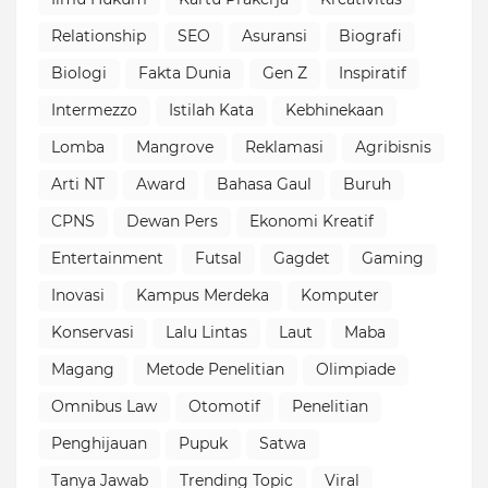
Relationship
SEO
Asuransi
Biografi
Biologi
Fakta Dunia
Gen Z
Inspiratif
Intermezzo
Istilah Kata
Kebhinekaan
Lomba
Mangrove
Reklamasi
Agribisnis
Arti NT
Award
Bahasa Gaul
Buruh
CPNS
Dewan Pers
Ekonomi Kreatif
Entertainment
Futsal
Gagdet
Gaming
Inovasi
Kampus Merdeka
Komputer
Konservasi
Lalu Lintas
Laut
Maba
Magang
Metode Penelitian
Olimpiade
Omnibus Law
Otomotif
Penelitian
Penghijauan
Pupuk
Satwa
Tanya Jawab
Trending Topic
Viral