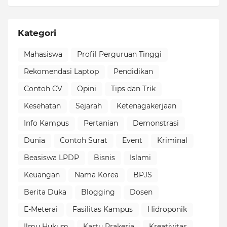
Kategori
Mahasiswa
Profil Perguruan Tinggi
Rekomendasi Laptop
Pendidikan
Contoh CV
Opini
Tips dan Trik
Kesehatan
Sejarah
Ketenagakerjaan
Info Kampus
Pertanian
Demonstrasi
Dunia
Contoh Surat
Event
Kriminal
Beasiswa LPDP
Bisnis
Islami
Keuangan
Nama Korea
BPJS
Berita Duka
Blogging
Dosen
E-Meterai
Fasilitas Kampus
Hidroponik
Ilmu Hukum
Kartu Prakerja
Kreativitas