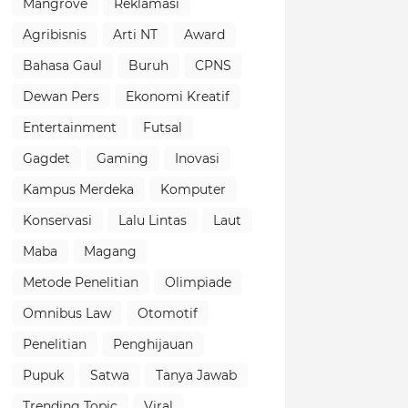
Mangrove
Reklamasi
Agribisnis
Arti NT
Award
Bahasa Gaul
Buruh
CPNS
Dewan Pers
Ekonomi Kreatif
Entertainment
Futsal
Gagdet
Gaming
Inovasi
Kampus Merdeka
Komputer
Konservasi
Lalu Lintas
Laut
Maba
Magang
Metode Penelitian
Olimpiade
Omnibus Law
Otomotif
Penelitian
Penghijauan
Pupuk
Satwa
Tanya Jawab
Trending Topic
Viral