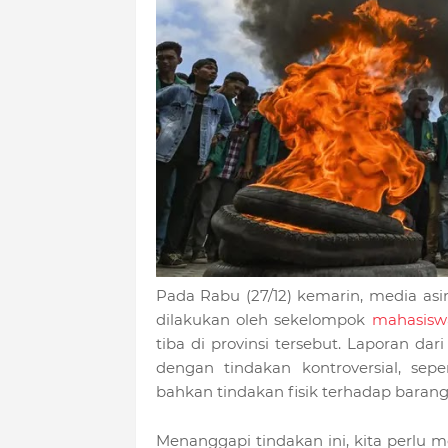
Pada Rabu (27/12) kemarin, media as
dilakukan oleh sekelompok
mahasisw
tiba di provinsi tersebut. Laporan da
dengan tindakan kontroversial, sep
bahkan tindakan fisik terhadap barang
Menanggapi tindakan ini, kita perlu