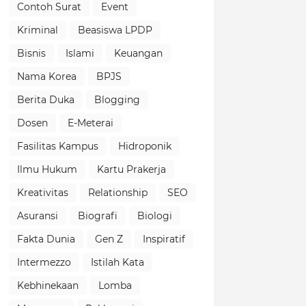
Contoh Surat
Event
Kriminal
Beasiswa LPDP
Bisnis
Islami
Keuangan
Nama Korea
BPJS
Berita Duka
Blogging
Dosen
E-Meterai
Fasilitas Kampus
Hidroponik
Ilmu Hukum
Kartu Prakerja
Kreativitas
Relationship
SEO
Asuransi
Biografi
Biologi
Fakta Dunia
Gen Z
Inspiratif
Intermezzo
Istilah Kata
Kebhinekaan
Lomba