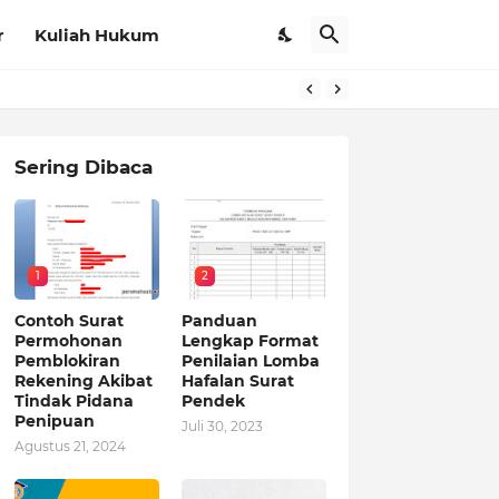
r
Kuliah Hukum
Sering Dibaca
1
2
Contoh Surat
Panduan
Permohonan
Lengkap Format
Pemblokiran
Penilaian Lomba
Rekening Akibat
Hafalan Surat
Tindak Pidana
Pendek
Penipuan
Juli 30, 2023
Agustus 21, 2024