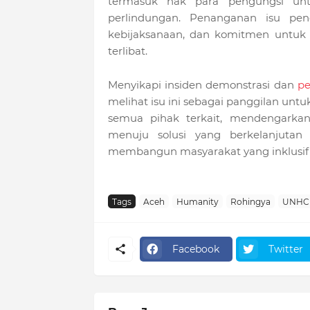
termasuk hak para pengungsi un
perlindungan. Penanganan isu pe
kebijaksanaan, dan komitmen untuk 
terlibat.
Menyikapi insiden demonstrasi dan
pe
melihat isu ini sebagai panggilan unt
semua pihak terkait, mendengarkan
menuju solusi yang berkelanjutan
membangun masyarakat yang inklusif 
Tags
Aceh
Humanity
Rohingya
UNHC
Facebook
Twitter