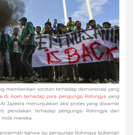
ing memberikan sorotan terhadap demonstrasi yang
a di Aceh terhadap para pengungsi Rohingya
yang
ri Al Jazeera menunjukkan aksi protes yang diwarnai
erti penolakan terhadap pengungsi Rohingya dan
 milik mereka.
 mencermati bahwa isu pengungsi Rohingya bukanlah