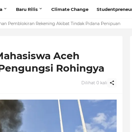
ta
Baru Rilis
Climate Change
Studentpreneu
t Penilaian Lomba Hafalan Surat Pendek
Mahasiswa Aceh
 Pengungsi Rohingya
Dilihat
0
kali