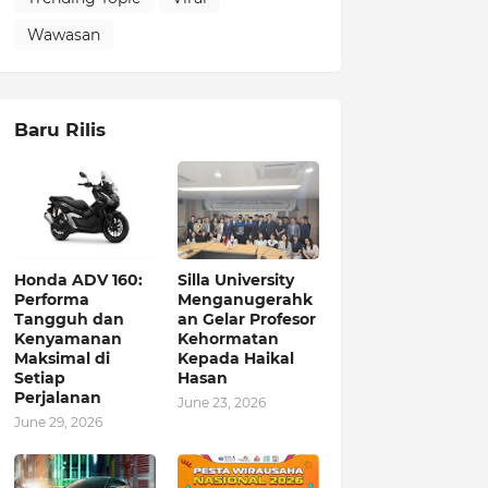
Wawasan
Baru Rilis
Honda ADV 160:
Silla University
Performa
Menganugerahk
Tangguh dan
an Gelar Profesor
Kenyamanan
Kehormatan
Maksimal di
Kepada Haikal
Setiap
Hasan
Perjalanan
June 23, 2026
June 29, 2026