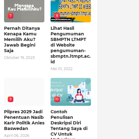
7
8
Pernah Ditanya
Lihat Hasil
Kenapa Kamu
Pengumuman
Memilih Aku?
SBMPTN LTMPT
Jawab Begini
di Website
Saja
pengumuman-
sbmptn.ltmpt.ac.
Oktober 19, 2023
id
Mei 01, 2022
9
10
Pilpres 2029 Jadi
Contoh
Penentuan Nasib
Penulisan
Karir Politik Anies
Deskripsi Diri
Baswedan
Tentang Saya di
CV Untuk
April 06, 2026