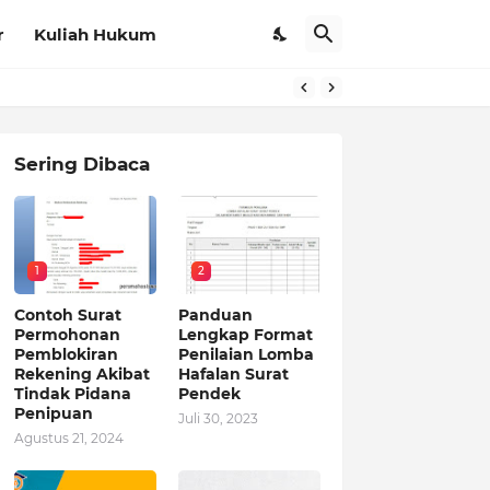
r
Kuliah Hukum
Sering Dibaca
1
2
Contoh Surat
Panduan
Permohonan
Lengkap Format
Pemblokiran
Penilaian Lomba
Rekening Akibat
Hafalan Surat
Tindak Pidana
Pendek
Penipuan
Juli 30, 2023
Agustus 21, 2024