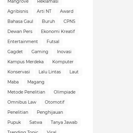
Mangrove
Reklamasi
Agribisnis
Arti NT
Award
Bahasa Gaul
Buruh
CPNS
Dewan Pers
Ekonomi Kreatif
Entertainment
Futsal
Gagdet
Gaming
Inovasi
Kampus Merdeka
Komputer
Konservasi
Lalu Lintas
Laut
Maba
Magang
Metode Penelitian
Olimpiade
Omnibus Law
Otomotif
Penelitian
Penghijauan
Pupuk
Satwa
Tanya Jawab
Trending Topic
Viral