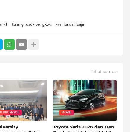
rikil
tulang rusuk bengkok
wanita dari baja
Lihat semua
R PROFESOR
MOBIL
niversity
Toyota Yaris 2026 dan Tren