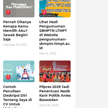
7
8
Pernah Ditanya
Lihat Hasil
Kenapa Kamu
Pengumuman
Memilih Aku?
SBMPTN LTMPT
Jawab Begini
di Website
Saja
pengumuman-
sbmptn.ltmpt.ac.
Oktober 19, 2023
id
Mei 01, 2022
9
10
Contoh
Pilpres 2029 Jadi
Penulisan
Penentuan Nasib
Deskripsi Diri
Karir Politik Anies
Tentang Saya di
Baswedan
CV Untuk
April 06, 2026