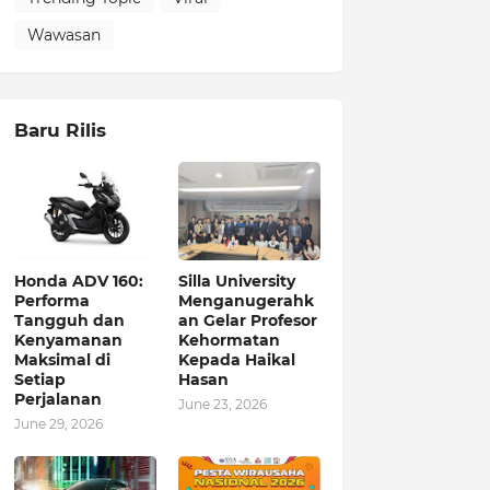
Wawasan
Baru Rilis
Honda ADV 160:
Silla University
Performa
Menganugerahk
Tangguh dan
an Gelar Profesor
Kenyamanan
Kehormatan
Maksimal di
Kepada Haikal
Setiap
Hasan
Perjalanan
June 23, 2026
June 29, 2026