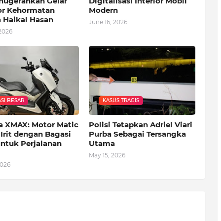
ugerahkan Gelar
Digitalisasi Interior Mobil
or Kehormatan
Modern
 Haikal Hasan
June 16, 2026
2026
SI BESAR
KASUS TRAGIS
 XMAX: Motor Matic
Polisi Tetapkan Adriel Viari
Irit dengan Bagasi
Purba Sebagai Tersangka
untuk Perjalanan
Utama
May 15, 2026
2026