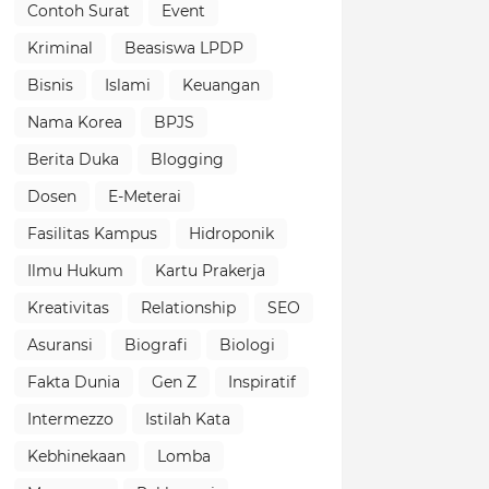
Contoh Surat
Event
Kriminal
Beasiswa LPDP
Bisnis
Islami
Keuangan
Nama Korea
BPJS
Berita Duka
Blogging
Dosen
E-Meterai
Fasilitas Kampus
Hidroponik
Ilmu Hukum
Kartu Prakerja
Kreativitas
Relationship
SEO
Asuransi
Biografi
Biologi
Fakta Dunia
Gen Z
Inspiratif
Intermezzo
Istilah Kata
Kebhinekaan
Lomba