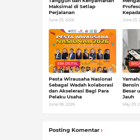
Tangguh dan Kenyamanan
Mengan
Maksimal di Setiap
Profes
Perjalanan
Kepada
June 29, 2026
June 23, 
ERA DIGITAL
BAGA
Pesta Wirausaha Nasional
Yamaha
Sebagai Wadah kolaborasi
Bensin 
dan Akselerasi Bagi Para
Besar 
Pelaku Usaha
Jauh
June 08, 2026
May 29, 
Posting Komentar