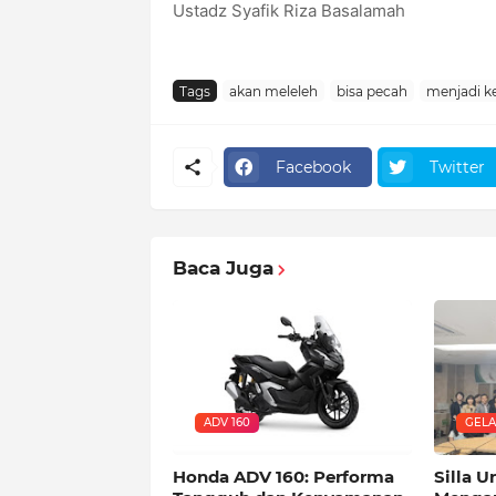
Ustadz Syafik Riza Basalamah
Tags
akan meleleh
bisa pecah
menjadi ke
Facebook
Twitter
Baca Juga
ADV 160
GELA
Honda ADV 160: Performa
Silla U