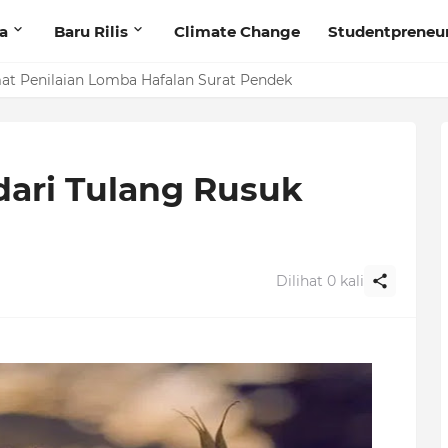
ta
Baru Rilis
Climate Change
Studentpreneu
t Penilaian Lomba Hafalan Surat Pendek
dari Tulang Rusuk
Dilihat
0
kali