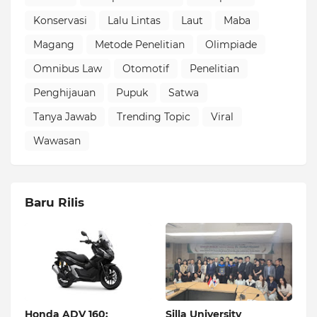
Konservasi
Lalu Lintas
Laut
Maba
Magang
Metode Penelitian
Olimpiade
Omnibus Law
Otomotif
Penelitian
Penghijauan
Pupuk
Satwa
Tanya Jawab
Trending Topic
Viral
Wawasan
Baru Rilis
Honda ADV 160:
Silla University