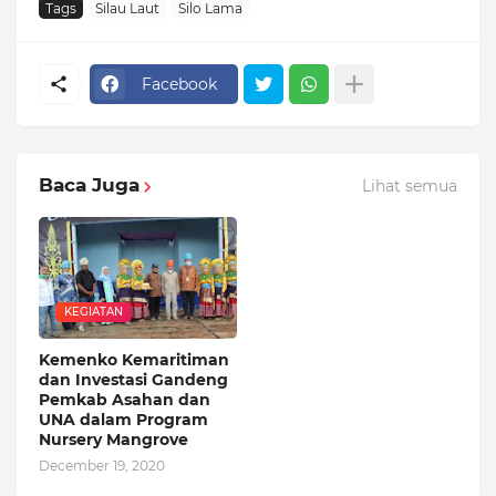
Tags
Silau Laut
Silo Lama
Facebook
Baca Juga
Lihat semua
KEGIATAN
Kemenko Kemaritiman
dan Investasi Gandeng
Pemkab Asahan dan
UNA dalam Program
Nursery Mangrove
December 19, 2020