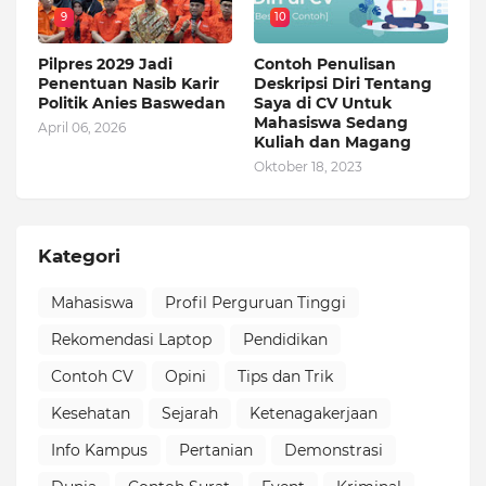
9
10
Pilpres 2029 Jadi
Contoh Penulisan
Penentuan Nasib Karir
Deskripsi Diri Tentang
Politik Anies Baswedan
Saya di CV Untuk
Mahasiswa Sedang
April 06, 2026
Kuliah dan Magang
Oktober 18, 2023
Kategori
Mahasiswa
Profil Perguruan Tinggi
Rekomendasi Laptop
Pendidikan
Contoh CV
Opini
Tips dan Trik
Kesehatan
Sejarah
Ketenagakerjaan
Info Kampus
Pertanian
Demonstrasi