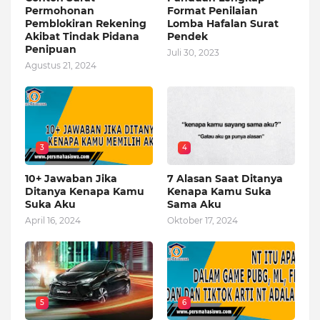
Permohonan
Format Penilaian
Pemblokiran Rekening
Lomba Hafalan Surat
Akibat Tindak Pidana
Pendek
Penipuan
Juli 30, 2023
Agustus 21, 2024
3
4
10+ Jawaban Jika
7 Alasan Saat Ditanya
Ditanya Kenapa Kamu
Kenapa Kamu Suka
Suka Aku
Sama Aku
April 16, 2024
Oktober 17, 2024
5
6