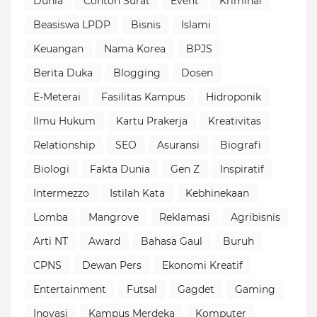
Dunia
Contoh Surat
Event
Kriminal
Beasiswa LPDP
Bisnis
Islami
Keuangan
Nama Korea
BPJS
Berita Duka
Blogging
Dosen
E-Meterai
Fasilitas Kampus
Hidroponik
Ilmu Hukum
Kartu Prakerja
Kreativitas
Relationship
SEO
Asuransi
Biografi
Biologi
Fakta Dunia
Gen Z
Inspiratif
Intermezzo
Istilah Kata
Kebhinekaan
Lomba
Mangrove
Reklamasi
Agribisnis
Arti NT
Award
Bahasa Gaul
Buruh
CPNS
Dewan Pers
Ekonomi Kreatif
Entertainment
Futsal
Gagdet
Gaming
Inovasi
Kampus Merdeka
Komputer