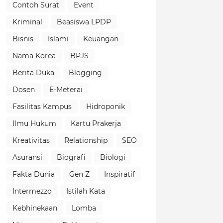
Contoh Surat
Event
Kriminal
Beasiswa LPDP
Bisnis
Islami
Keuangan
Nama Korea
BPJS
Berita Duka
Blogging
Dosen
E-Meterai
Fasilitas Kampus
Hidroponik
Ilmu Hukum
Kartu Prakerja
Kreativitas
Relationship
SEO
Asuransi
Biografi
Biologi
Fakta Dunia
Gen Z
Inspiratif
Intermezzo
Istilah Kata
Kebhinekaan
Lomba