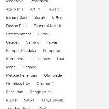
Mangrove
Reklamasi
Agribisnis
Arti NT
Award
Bahasa Gaul
Buruh
CPNS
Dewan Pers
Ekonomi Kreatif
Entertainment
Futsal
Gagdet
Gaming
Inovasi
Kampus Merdeka
Komputer
Konservasi
Lalu Lintas
Laut
Maba
Magang
Metode Penelitian
Olimpiade
Omnibus Law
Otomotif
Penelitian
Penghijauan
Pupuk
Satwa
Tanya Jawab
Trending Topic
Viral