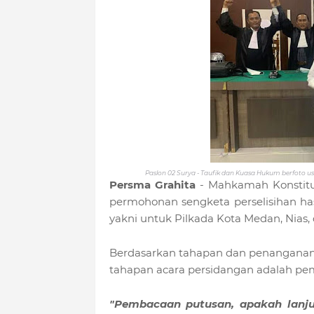
Paslon 02 Surya - Taufik dan Kuasa Hukum berfoto 
Persma Grahita
- Mahkamah Konstitu
permohonan sengketa perselisihan hasil
yakni untuk Pilkada Kota Medan, Nias
Berdasarkan tahapan dan penanganan p
tahapan acara persidangan adalah p
"Pembacaan putusan, apakah lanjut