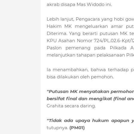
akrab disapa Mas Widodo ini.
Lebih lanjut, Pengacara yang hobi gow
Hakim MK mengeluarkan amar put
Diterima. Yang berarti putusan MK te
KPU Asahan Nomor 724/PL.02.6-Kpt/12
Paslon pemenang pada Pilkada As
melanjutkan tahapan pelaksanaan Pilk
Ia menambahkan, bahwa terhadap put
bisa dilakukan oleh pemohon.
"Putusan MK menyatakan permohona
bersifat final dan mengikat (final an
Grahita secara daring.
"Tidak ada upaya hukum apapun ya
tutupnya.
(PM01)