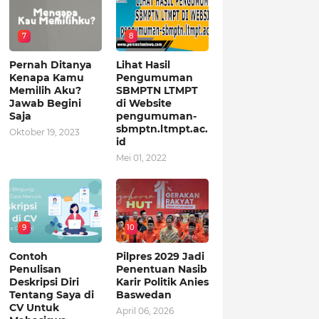
7
8
Pernah Ditanya
Lihat Hasil
Kenapa Kamu
Pengumuman
Memilih Aku?
SBMPTN LTMPT
Jawab Begini
di Website
Saja
pengumuman-
sbmptn.ltmpt.ac.
Oktober 19, 2023
id
Mei 01, 2022
9
10
Contoh
Pilpres 2029 Jadi
Penulisan
Penentuan Nasib
Deskripsi Diri
Karir Politik Anies
Tentang Saya di
Baswedan
CV Untuk
April 06, 2026