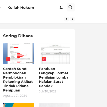
r
Kuliah Hukum
Sering Dibaca
1
2
Contoh Surat
Panduan
Permohonan
Lengkap Format
Pemblokiran
Penilaian Lomba
Rekening Akibat
Hafalan Surat
Tindak Pidana
Pendek
Penipuan
Juli 30, 2023
Agustus 21, 2024