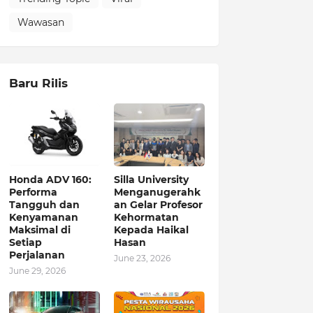
Wawasan
Baru Rilis
Honda ADV 160:
Silla University
Performa
Menganugerahk
Tangguh dan
an Gelar Profesor
Kenyamanan
Kehormatan
Maksimal di
Kepada Haikal
Setiap
Hasan
Perjalanan
June 23, 2026
June 29, 2026