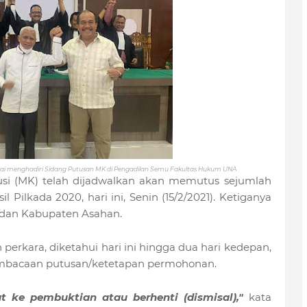
usai menghadiri Sidang Putusan MK di Pengadilan Semu Fakultas Hukum UNA
si (MK) telah dijadwalkan akan memutus sejumlah
 Pilkada 2020, hari ini, Senin (15/2/2021). Ketiganya
, dan Kabupaten Asahan.
erkara, diketahui hari ini hingga dua hari kedepan,
embacaan putusan/ketetapan permohonan.
 ke pembuktian atau berhenti (dismisal),"
kata