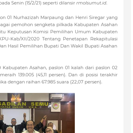
a Senin (15/2/21) seperti dilansir
rmolsumut.id
.
on 01 Nurhazizah Marpaung dan Henri Siregar yang
sebagai pemohon sengketa pilkada Kabupaten Asahan
aitu Keputusan Komisi Pemilihan Umum Kabupaten
KPU-Kab/XII/2020 Tentang Penetapan Rekapitulasi
an Hasil Pemilihan Bupati Dan Wakil Bupati Asahan
Kabupaten Asahan, paslon 01 kalah dari paslon 02
eraih 139.005 (45,11 persen). Dan di posisi terakhir
a dengan raihan 67.985 suara (22,07 persen).