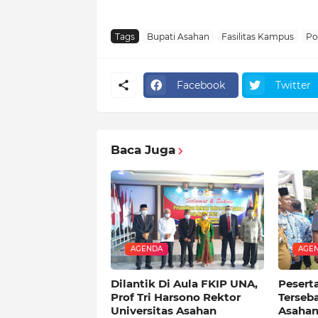
Tags
Bupati Asahan
Fasilitas Kampus
Pol
Facebook
Twitter
Baca Juga
AGENDA
AGE
Dilantik Di Aula FKIP UNA,
Pesert
Prof Tri Harsono Rektor
Terseba
Universitas Asahan
Asaha