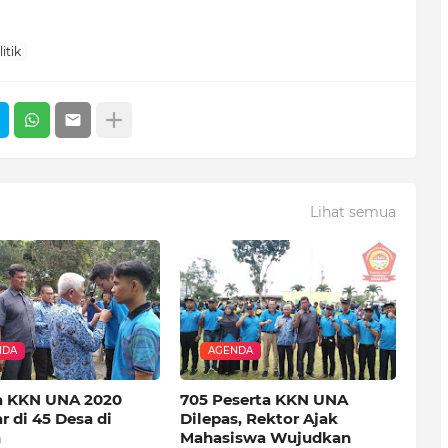
itik
Lihat semua
NDA
AGENDA
a KKN UNA 2020
705 Peserta KKN UNA
r di 45 Desa di
Dilepas, Rektor Ajak
n
Mahasiswa Wujudkan