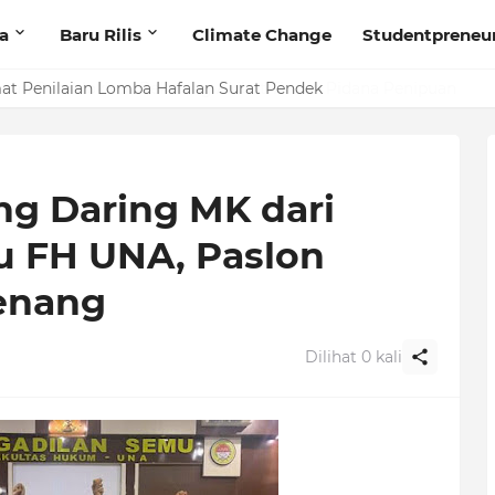
ta
Baru Rilis
Climate Change
Studentpreneu
t Penilaian Lomba Hafalan Surat Pendek
ng Daring MK dari
u FH UNA, Paslon
Menang
Dilihat
0
kali