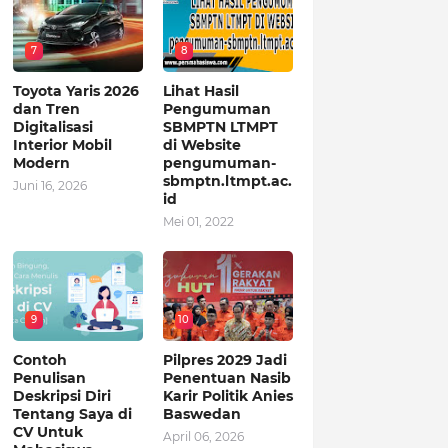
7
8
Toyota Yaris 2026
Lihat Hasil
dan Tren
Pengumuman
Digitalisasi
SBMPTN LTMPT
Interior Mobil
di Website
Modern
pengumuman-
sbmptn.ltmpt.ac.
Juni 16, 2026
id
Mei 01, 2022
9
10
Contoh
Pilpres 2029 Jadi
Penulisan
Penentuan Nasib
Deskripsi Diri
Karir Politik Anies
Tentang Saya di
Baswedan
CV Untuk
April 06, 2026