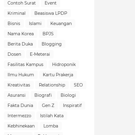
Contoh Surat
Event
Kriminal
Beasiswa LPDP
Bisnis
Islami
Keuangan
Nama Korea
BPJS
Berita Duka
Blogging
Dosen
E-Meterai
Fasilitas Kampus
Hidroponik
Ilmu Hukum
Kartu Prakerja
Kreativitas
Relationship
SEO
Asuransi
Biografi
Biologi
Fakta Dunia
Gen Z
Inspiratif
Intermezzo
Istilah Kata
Kebhinekaan
Lomba