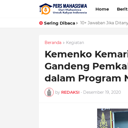
Home
Beri
Sering Dibaca
10+ Jawaban Jika Dita
Beranda
Kegiatan
Kemenko Kemarit
Gandeng Pemka
dalam Program 
by
REDAKSI
-
Desember 19, 2020