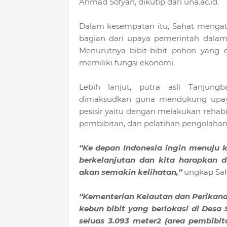
Ahmad Sofyan, dikutip dari una.ac.id.
Dalam kesempatan itu, Sahat meng
bagian dari upaya pemerintah da
Menurutnya bibit-bibit pohon yang 
memiliki fungsi ekonomi.
Lebih lanjut, putra asli Tanjung
dimaksudkan guna mendukung upay
pesisir yaitu dengan melakukan reha
pembibitan, dan pelatihan pengolaha
“Ke depan Indonesia ingin menuju 
berkelanjutan dan kita harapkan
akan semakin kelihatan,”
ungkap Sah
“Kementerian Kelautan dan Perikan
kebun bibit yang berlokasi di Desa 
seluas 3.093 meter2 (area pembibi