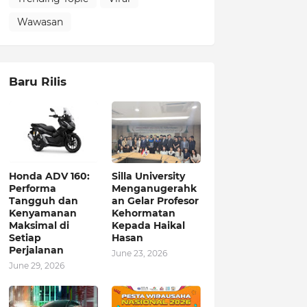
Wawasan
Baru Rilis
Honda ADV 160:
Silla University
Performa
Menganugerahk
Tangguh dan
an Gelar Profesor
Kenyamanan
Kehormatan
Maksimal di
Kepada Haikal
Setiap
Hasan
Perjalanan
June 23, 2026
June 29, 2026