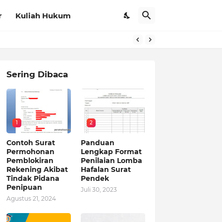
r
Kuliah Hukum
Sering Dibaca
1
2
Contoh Surat
Panduan
Permohonan
Lengkap Format
Pemblokiran
Penilaian Lomba
Rekening Akibat
Hafalan Surat
Tindak Pidana
Pendek
Penipuan
Juli 30, 2023
Agustus 21, 2024