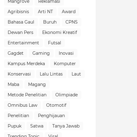
Mangrove
Reklamasi
Agribisnis
Arti NT
Award
Bahasa Gaul
Buruh
CPNS
Dewan Pers
Ekonomi Kreatif
Entertainment
Futsal
Gagdet
Gaming
Inovasi
Kampus Merdeka
Komputer
Konservasi
Lalu Lintas
Laut
Maba
Magang
Metode Penelitian
Olimpiade
Omnibus Law
Otomotif
Penelitian
Penghijauan
Pupuk
Satwa
Tanya Jawab
Trending Topic
Viral