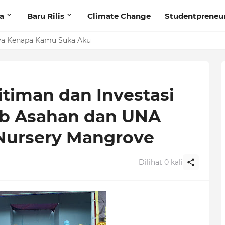
ta
Baru Rilis
Climate Change
Studentpreneu
nya Kenapa Kamu Suka Aku
iman dan Investasi
b Asahan dan UNA
Nursery Mangrove
Dilihat
0
kali