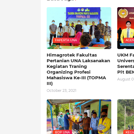
FAPERTA UNA
AGE
Himagrotek Fakultas
UKM F
Pertanian UNA Laksanakan
Univers
Kegiatan Traning
Serent
Organizing Profesi
Plt BE
Mahasiswa Ke-III (TOPMA
August 01
III)
October 23, 2021
BDP UNA
KEGI