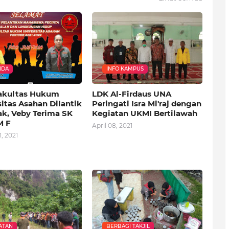
NDA
INFO KAMPUS
akultas Hukum
LDK Al-Firdaus UNA
itas Asahan Dilantik
Peringati Isra Mi'raj dengan
ak, Veby Terima SK
Kegiatan UKMI Bertilawah
M F
April 08, 2021
, 2021
ATAN
BERBAGI TAKJIL