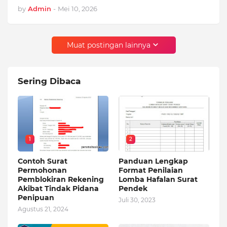
by
Admin
-
Mei 10, 2026
Muat postingan lainnya
Sering Dibaca
1
2
Contoh Surat
Panduan Lengkap
Permohonan
Format Penilaian
Pemblokiran Rekening
Lomba Hafalan Surat
Akibat Tindak Pidana
Pendek
Penipuan
Juli 30, 2023
Agustus 21, 2024