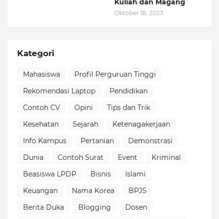
Kuliah dan Magang
Oktober 18, 2023
Kategori
Mahasiswa
Profil Perguruan Tinggi
Rekomendasi Laptop
Pendidikan
Contoh CV
Opini
Tips dan Trik
Kesehatan
Sejarah
Ketenagakerjaan
Info Kampus
Pertanian
Demonstrasi
Dunia
Contoh Surat
Event
Kriminal
Beasiswa LPDP
Bisnis
Islami
Keuangan
Nama Korea
BPJS
Berita Duka
Blogging
Dosen