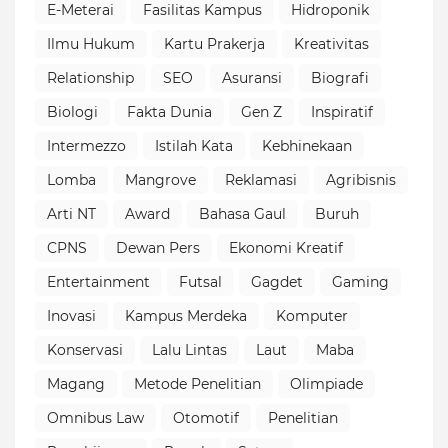
E-Meterai
Fasilitas Kampus
Hidroponik
Ilmu Hukum
Kartu Prakerja
Kreativitas
Relationship
SEO
Asuransi
Biografi
Biologi
Fakta Dunia
Gen Z
Inspiratif
Intermezzo
Istilah Kata
Kebhinekaan
Lomba
Mangrove
Reklamasi
Agribisnis
Arti NT
Award
Bahasa Gaul
Buruh
CPNS
Dewan Pers
Ekonomi Kreatif
Entertainment
Futsal
Gagdet
Gaming
Inovasi
Kampus Merdeka
Komputer
Konservasi
Lalu Lintas
Laut
Maba
Magang
Metode Penelitian
Olimpiade
Omnibus Law
Otomotif
Penelitian