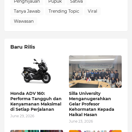
Penghijauan
Pupuk
Satwa
Tanya Jawab
Trending Topic
Viral
Wawasan
Baru Rilis
Honda ADV 160:
Silla University
Performa Tangguh dan
Menganugerahkan
Kenyamanan Maksimal
Gelar Profesor
di Setiap Perjalanan
Kehormatan Kepada
Haikal Hasan
June 29, 2026
June 23, 2026