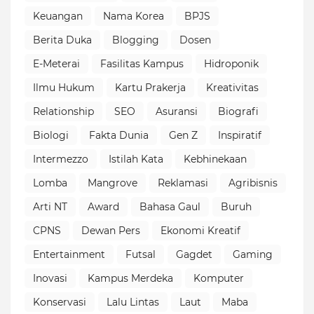
Keuangan
Nama Korea
BPJS
Berita Duka
Blogging
Dosen
E-Meterai
Fasilitas Kampus
Hidroponik
Ilmu Hukum
Kartu Prakerja
Kreativitas
Relationship
SEO
Asuransi
Biografi
Biologi
Fakta Dunia
Gen Z
Inspiratif
Intermezzo
Istilah Kata
Kebhinekaan
Lomba
Mangrove
Reklamasi
Agribisnis
Arti NT
Award
Bahasa Gaul
Buruh
CPNS
Dewan Pers
Ekonomi Kreatif
Entertainment
Futsal
Gagdet
Gaming
Inovasi
Kampus Merdeka
Komputer
Konservasi
Lalu Lintas
Laut
Maba