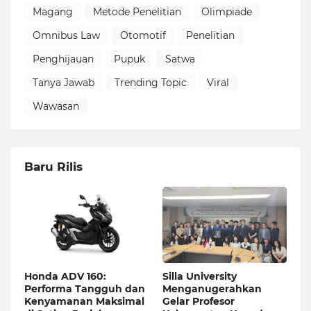
Magang
Metode Penelitian
Olimpiade
Omnibus Law
Otomotif
Penelitian
Penghijauan
Pupuk
Satwa
Tanya Jawab
Trending Topic
Viral
Wawasan
Baru Rilis
Honda ADV 160:
Silla University
Performa Tangguh dan
Menganugerahkan
Kenyamanan Maksimal
Gelar Profesor