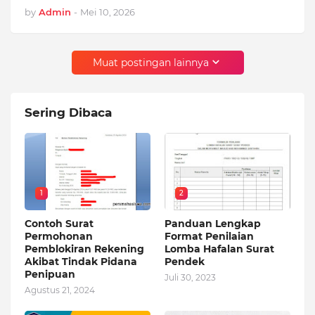
by
Admin
-
Mei 10, 2026
Muat postingan lainnya
Sering Dibaca
1
2
Contoh Surat
Panduan Lengkap
Permohonan
Format Penilaian
Pemblokiran Rekening
Lomba Hafalan Surat
Akibat Tindak Pidana
Pendek
Penipuan
Juli 30, 2023
Agustus 21, 2024