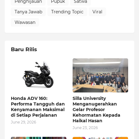
Penghijauan
Pupuk
Satwa
Tanya Jawab
Trending Topic
Viral
Wawasan
Baru Rilis
Honda ADV 160:
Silla University
Performa Tangguh dan
Menganugerahkan
Kenyamanan Maksimal
Gelar Profesor
di Setiap Perjalanan
Kehormatan Kepada
Haikal Hasan
June 29, 2026
June 23, 2026