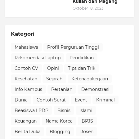
Kuliah dan Magang
Oktober 18, 2023
Kategori
Mahasiswa
Profil Perguruan Tinggi
Rekomendasi Laptop
Pendidikan
Contoh CV
Opini
Tips dan Trik
Kesehatan
Sejarah
Ketenagakerjaan
Info Kampus
Pertanian
Demonstrasi
Dunia
Contoh Surat
Event
Kriminal
Beasiswa LPDP
Bisnis
Islami
Keuangan
Nama Korea
BPJS
Berita Duka
Blogging
Dosen