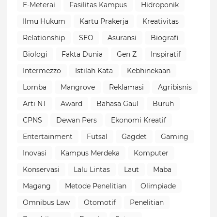
E-Meterai
Fasilitas Kampus
Hidroponik
Ilmu Hukum
Kartu Prakerja
Kreativitas
Relationship
SEO
Asuransi
Biografi
Biologi
Fakta Dunia
Gen Z
Inspiratif
Intermezzo
Istilah Kata
Kebhinekaan
Lomba
Mangrove
Reklamasi
Agribisnis
Arti NT
Award
Bahasa Gaul
Buruh
CPNS
Dewan Pers
Ekonomi Kreatif
Entertainment
Futsal
Gagdet
Gaming
Inovasi
Kampus Merdeka
Komputer
Konservasi
Lalu Lintas
Laut
Maba
Magang
Metode Penelitian
Olimpiade
Omnibus Law
Otomotif
Penelitian