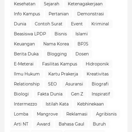
Kesehatan
Sejarah
Ketenagakerjaan
Info Kampus
Pertanian
Demonstrasi
Dunia
Contoh Surat
Event
Kriminal
Beasiswa LPDP
Bisnis
Islami
Keuangan
Nama Korea
BPJS
Berita Duka
Blogging
Dosen
E-Meterai
Fasilitas Kampus
Hidroponik
Ilmu Hukum
Kartu Prakerja
Kreativitas
Relationship
SEO
Asuransi
Biografi
Biologi
Fakta Dunia
Gen Z
Inspiratif
Intermezzo
Istilah Kata
Kebhinekaan
Lomba
Mangrove
Reklamasi
Agribisnis
Arti NT
Award
Bahasa Gaul
Buruh