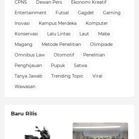
CPNS
Dewan Pers
Ekonomi Kreatif
Entertainment
Futsal
Gagdet
Gaming
Inovasi
Kampus Merdeka
Komputer
Konservasi
Lalu Lintas
Laut
Maba
Magang
Metode Penelitian
Olimpiade
Omnibus Law
Otomotif
Penelitian
Penghijauan
Pupuk
Satwa
Tanya Jawab
Trending Topic
Viral
Wawasan
Baru Rilis