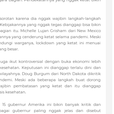
 sorotan karena dia nggak wajibin langkah-langkah
Kebijakannya yang nggak tegas dianggap bisa bikin
 bagian itu. Michelle Lujan Grisham dari New Mexico
kannya yang cenderung ketat selama pandemi. Meski
dungi warganya, lockdown yang ketat ini menuai
ng besar.
 juga ikut kontroversial dengan buka ekonomi lebih
kesehatan. Keputusan ini dianggap terlalu dini dan
i wilayahnya. Doug Burgum dari North Dakota dikritik
andemi. Meski ada beberapa langkah buat dorong
ajibin pembatasan yang ketat dan itu dianggap
sis kesehatan.
 15 gubernur Amerika ini bikin banyak kritik dan
bagai gubernur paling nggak jelas dan disebut