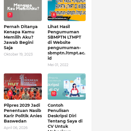
7
8
Pernah Ditanya
Lihat Hasil
Kenapa Kamu
Pengumuman
Memilih Aku?
SBMPTN LTMPT
Jawab Begini
di Website
Saja
pengumuman-
sbmptn.ltmpt.ac.
Oktober 19, 2023
id
Mei 01, 2022
9
10
Pilpres 2029 Jadi
Contoh
Penentuan Nasib
Penulisan
Karir Politik Anies
Deskripsi Diri
Baswedan
Tentang Saya di
CV Untuk
April 06, 2026