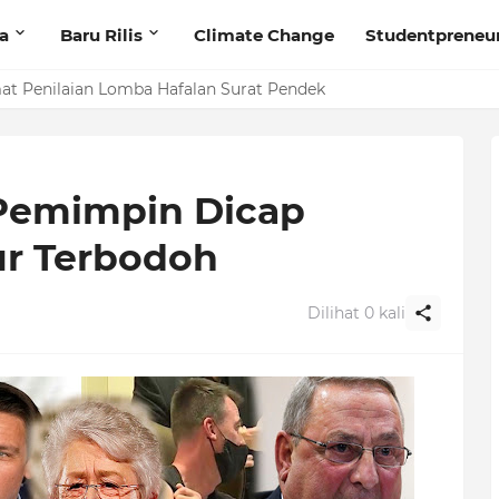
ta
Baru Rilis
Climate Change
Studentpreneu
t Penilaian Lomba Hafalan Surat Pendek
 Pemimpin Dicap
ur Terbodoh
Dilihat
0
kali