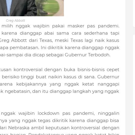
Greg Abbott
 milih nggak wajibin pakai masker pas pandemi.
al karena dianggap abai sama cara sederhana tapi
reg Abbott dari Texas, meski Texas lagi naik kasus
apa pembatasan. Ini dikritik karena dianggap nggak
pai-sampai dia dicap sebagai Gubernur Terbodoh.
san kontroversial dengan buka bisnis-bisnis cepet
 berisiko tinggi buat naikin kasus di sana. Gubernur
 karena kebijakannya yang nggak ketat nanggapi
k ngebatasin, dan itu dianggap langkah yang nggak
h nggak wajibin lockdown pas pandemi, ninggalin
ya yang nggak tegas dikritik karena dianggap bisa
s dari Nebraska ambil keputusan kontroversial dengan
egara bagian. Pendekatannya yang nggak ketat bikin