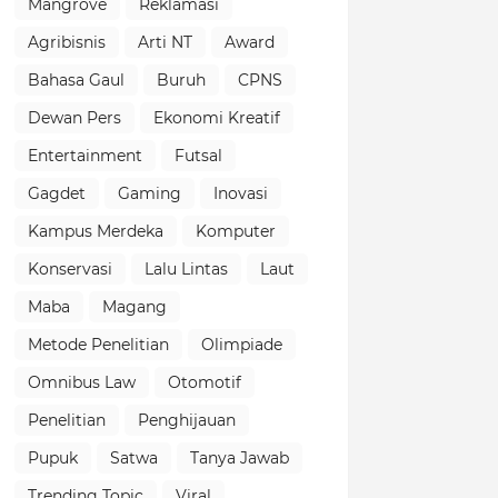
Mangrove
Reklamasi
Agribisnis
Arti NT
Award
Bahasa Gaul
Buruh
CPNS
Dewan Pers
Ekonomi Kreatif
Entertainment
Futsal
Gagdet
Gaming
Inovasi
Kampus Merdeka
Komputer
Konservasi
Lalu Lintas
Laut
Maba
Magang
Metode Penelitian
Olimpiade
Omnibus Law
Otomotif
Penelitian
Penghijauan
Pupuk
Satwa
Tanya Jawab
Trending Topic
Viral