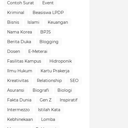
Contoh Surat
Event
Kriminal
Beasiswa LPDP
Bisnis
Islami
Keuangan
Nama Korea
BPJS
Berita Duka
Blogging
Dosen
E-Meterai
Fasilitas Kampus
Hidroponik
Ilmu Hukum
Kartu Prakerja
Kreativitas
Relationship
SEO
Asuransi
Biografi
Biologi
Fakta Dunia
Gen Z
Inspiratif
Intermezzo
Istilah Kata
Kebhinekaan
Lomba