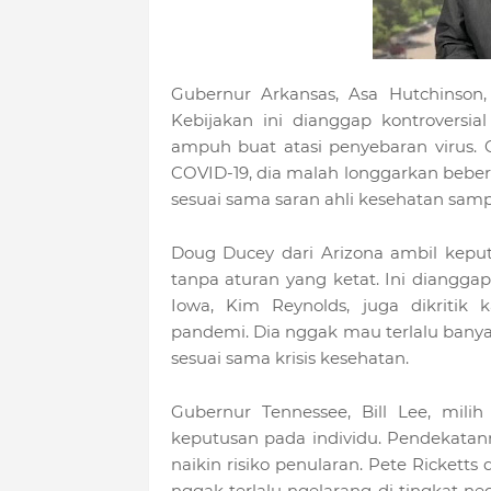
Gubernur Arkansas, Asa Hutchinson,
Kebijakan ini dianggap kontroversi
ampuh buat atasi penyebaran virus. G
COVID-19, dia malah longgarkan beber
sesuai sama saran ahli kesehatan sam
Doug Ducey dari Arizona ambil keputu
tanpa aturan yang ketat. Ini dianggap
Iowa, Kim Reynolds, juga dikritik
pandemi. Dia nggak mau terlalu banya
sesuai sama krisis kesehatan.
Gubernur Tennessee, Bill Lee, mili
keputusan pada individu. Pendekatann
naikin risiko penularan. Pete Rickett
nggak terlalu ngelarang di tingkat n