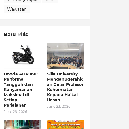
Wawasan
Baru Rilis
Honda ADV 160:
Silla University
Performa
Menganugerahk
Tangguh dan
an Gelar Profesor
Kenyamanan
Kehormatan
Maksimal di
Kepada Haikal
Setiap
Hasan
Perjalanan
June 23, 2026
June 29, 2026