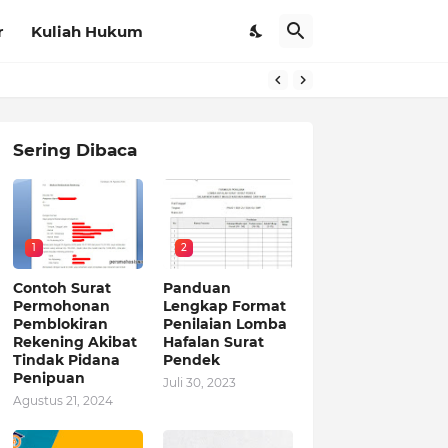
r
Kuliah Hukum
Sering Dibaca
1
2
Contoh Surat
Panduan
Permohonan
Lengkap Format
Pemblokiran
Penilaian Lomba
Rekening Akibat
Hafalan Surat
Tindak Pidana
Pendek
Penipuan
Juli 30, 2023
Agustus 21, 2024