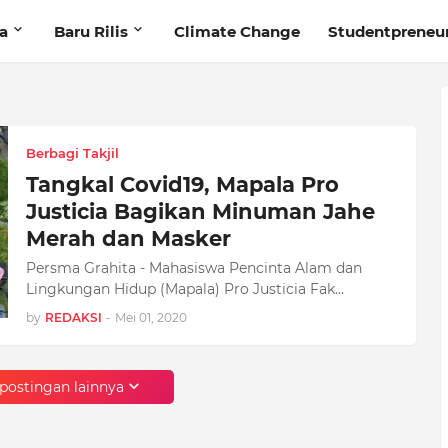
ta
Baru Rilis
Climate Change
Studentpreneu
Berbagi Takjil
Tangkal Covid19, Mapala Pro
Justicia Bagikan Minuman Jahe
Merah dan Masker
Persma Grahita - Mahasiswa Pencinta Alam dan
Lingkungan Hidup (Mapala) Pro Justicia Fak…
by
REDAKSI
-
Mei 01, 2020
postingan lainnya