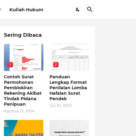
r
Kuliah Hukum
Sering Dibaca
1
2
Contoh Surat
Panduan
Permohonan
Lengkap Format
Pemblokiran
Penilaian Lomba
Rekening Akibat
Hafalan Surat
Tindak Pidana
Pendek
Penipuan
Juli 30, 2023
Agustus 21, 2024