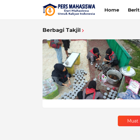
Home
Beri
Berbagi Takjil
Muat 