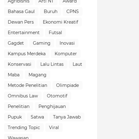
Agribisnis
Arti NT
Award
Bahasa Gaul
Buruh
CPNS
Dewan Pers
Ekonomi Kreatif
Entertainment
Futsal
Gagdet
Gaming
Inovasi
Kampus Merdeka
Komputer
Konservasi
Lalu Lintas
Laut
Maba
Magang
Metode Penelitian
Olimpiade
Omnibus Law
Otomotif
Penelitian
Penghijauan
Pupuk
Satwa
Tanya Jawab
Trending Topic
Viral
Wawasan