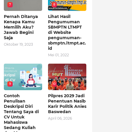
7
8
Pernah Ditanya
Lihat Hasil
Kenapa Kamu
Pengumuman
Memilih Aku?
SBMPTN LTMPT
Jawab Begini
di Website
Saja
pengumuman-
sbmptn.ltmpt.ac.
Oktober 19, 2023
id
Mei 01, 2022
9
10
Contoh
Pilpres 2029 Jadi
Penulisan
Penentuan Nasib
Deskripsi Diri
Karir Politik Anies
Tentang Saya di
Baswedan
CV Untuk
April 06, 2026
Mahasiswa
Sedang Kuliah