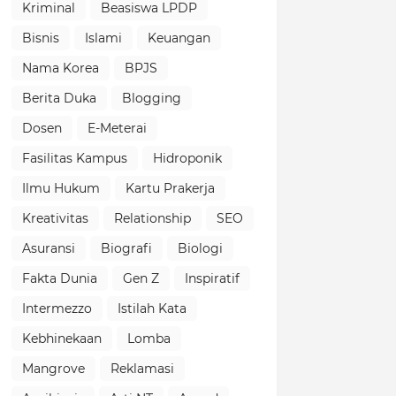
Kriminal
Beasiswa LPDP
Bisnis
Islami
Keuangan
Nama Korea
BPJS
Berita Duka
Blogging
Dosen
E-Meterai
Fasilitas Kampus
Hidroponik
Ilmu Hukum
Kartu Prakerja
Kreativitas
Relationship
SEO
Asuransi
Biografi
Biologi
Fakta Dunia
Gen Z
Inspiratif
Intermezzo
Istilah Kata
Kebhinekaan
Lomba
Mangrove
Reklamasi