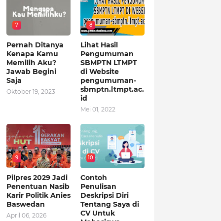
7
8
Pernah Ditanya
Lihat Hasil
Kenapa Kamu
Pengumuman
Memilih Aku?
SBMPTN LTMPT
Jawab Begini
di Website
Saja
pengumuman-
sbmptn.ltmpt.ac.
Oktober 19, 2023
id
Mei 01, 2022
9
10
Pilpres 2029 Jadi
Contoh
Penentuan Nasib
Penulisan
Karir Politik Anies
Deskripsi Diri
Baswedan
Tentang Saya di
CV Untuk
April 06, 2026