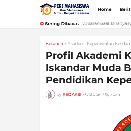
Home
Beri
Sering Dibaca
7 Alasan Saat Ditanya
Beranda
Akademi Keperawatan Kesdam
Profil Akademi
Iskandar Muda B
Pendidikan Kep
by
REDAKSI
-
Oktober 05, 2024