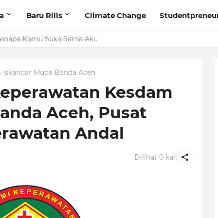
ta
Baru Rilis
Climate Change
Studentpreneu
 Kenapa Kamu Suka Sama Aku
 Iskandar Muda Banda Aceh
 Keperawatan Kesdam
anda Aceh, Pusat
erawatan Andal
Dilihat
0
kali