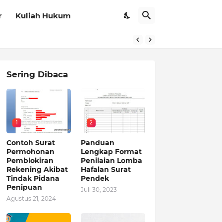
r
Kuliah Hukum
Sering Dibaca
1
2
Contoh Surat
Panduan
Permohonan
Lengkap Format
Pemblokiran
Penilaian Lomba
Rekening Akibat
Hafalan Surat
Tindak Pidana
Pendek
Penipuan
Juli 30, 2023
Agustus 21, 2024