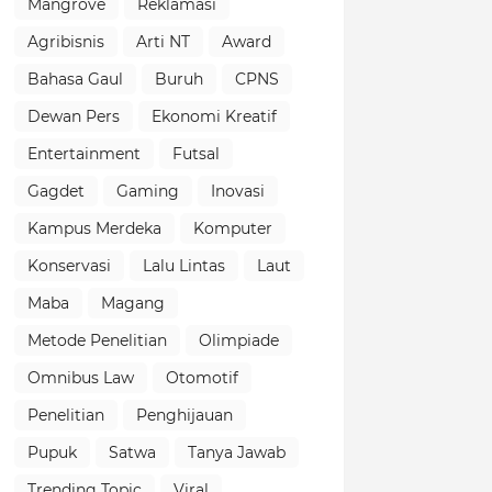
Mangrove
Reklamasi
Agribisnis
Arti NT
Award
Bahasa Gaul
Buruh
CPNS
Dewan Pers
Ekonomi Kreatif
Entertainment
Futsal
Gagdet
Gaming
Inovasi
Kampus Merdeka
Komputer
Konservasi
Lalu Lintas
Laut
Maba
Magang
Metode Penelitian
Olimpiade
Omnibus Law
Otomotif
Penelitian
Penghijauan
Pupuk
Satwa
Tanya Jawab
Trending Topic
Viral