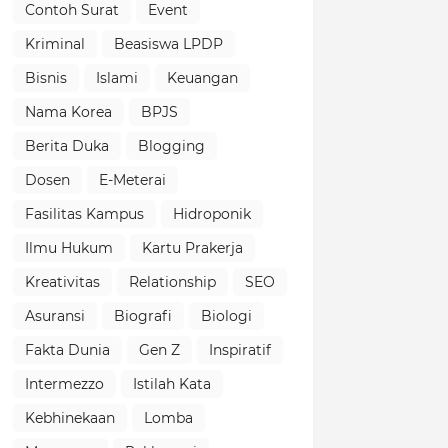
Contoh Surat
Event
Kriminal
Beasiswa LPDP
Bisnis
Islami
Keuangan
Nama Korea
BPJS
Berita Duka
Blogging
Dosen
E-Meterai
Fasilitas Kampus
Hidroponik
Ilmu Hukum
Kartu Prakerja
Kreativitas
Relationship
SEO
Asuransi
Biografi
Biologi
Fakta Dunia
Gen Z
Inspiratif
Intermezzo
Istilah Kata
Kebhinekaan
Lomba