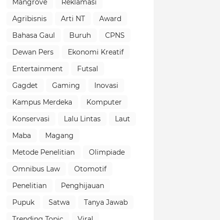
Mangrove
Reklamasi
Agribisnis
Arti NT
Award
Bahasa Gaul
Buruh
CPNS
Dewan Pers
Ekonomi Kreatif
Entertainment
Futsal
Gagdet
Gaming
Inovasi
Kampus Merdeka
Komputer
Konservasi
Lalu Lintas
Laut
Maba
Magang
Metode Penelitian
Olimpiade
Omnibus Law
Otomotif
Penelitian
Penghijauan
Pupuk
Satwa
Tanya Jawab
Trending Topic
Viral