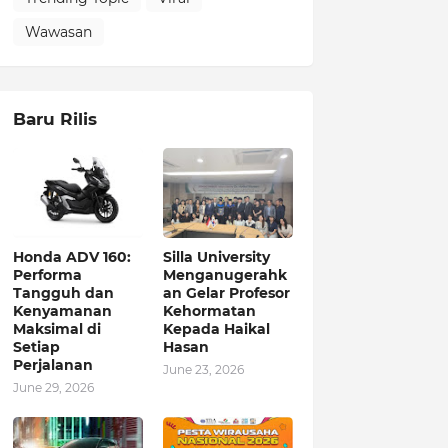
Wawasan
Baru Rilis
Honda ADV 160:
Silla University
Performa
Menganugerahk
Tangguh dan
an Gelar Profesor
Kenyamanan
Kehormatan
Maksimal di
Kepada Haikal
Setiap
Hasan
Perjalanan
June 23, 2026
June 29, 2026