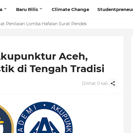
ta
Baru Rilis
Climate Change
Studentpreneu
t Penilaian Lomba Hafalan Surat Pendek
Akupunktur Aceh,
tik di Tengah Tradisi
Dilihat
0
kali