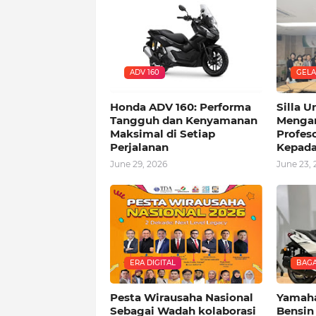
ADV 160
GELA
Honda ADV 160: Performa
Silla U
Tangguh dan Kenyamanan
Mengan
Maksimal di Setiap
Profes
Perjalanan
Kepada
June 29, 2026
June 23, 
ERA DIGITAL
BAGA
Pesta Wirausaha Nasional
Yamaha
Sebagai Wadah kolaborasi
Bensin 