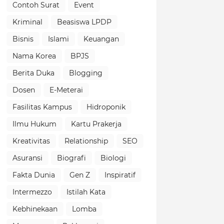
Contoh Surat
Event
Kriminal
Beasiswa LPDP
Bisnis
Islami
Keuangan
Nama Korea
BPJS
Berita Duka
Blogging
Dosen
E-Meterai
Fasilitas Kampus
Hidroponik
Ilmu Hukum
Kartu Prakerja
Kreativitas
Relationship
SEO
Asuransi
Biografi
Biologi
Fakta Dunia
Gen Z
Inspiratif
Intermezzo
Istilah Kata
Kebhinekaan
Lomba