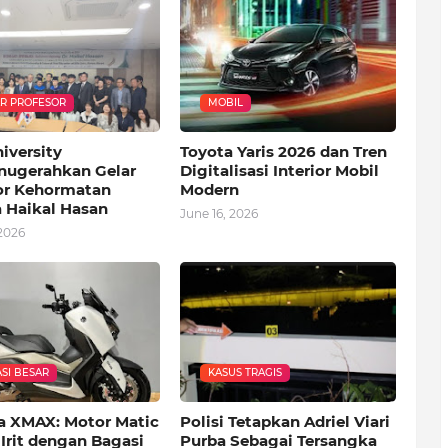
R PROFESOR
MOBIL
niversity
Toyota Yaris 2026 dan Tren
ugerahkan Gelar
Digitalisasi Interior Mobil
or Kehormatan
Modern
 Haikal Hasan
June 16, 2026
2026
SI BESAR
KASUS TRAGIS
 XMAX: Motor Matic
Polisi Tetapkan Adriel Viari
Irit dengan Bagasi
Purba Sebagai Tersangka