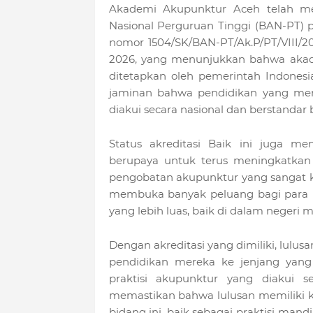
Akademi Akupunktur Aceh telah men
Nasional Perguruan Tinggi (BAN-PT) p
nomor 1504/SK/BAN-PT/Ak.P/PT/VIII/20
2026, yang menunjukkan bahwa akade
ditetapkan oleh pemerintah Indonesia
jaminan bahwa pendidikan yang mer
diakui secara nasional dan berstandar b
Status akreditasi Baik ini juga m
berupaya untuk terus meningkatkan 
pengobatan akupunktur yang sangat ko
membuka banyak peluang bagi para l
yang lebih luas, baik di dalam negeri m
Dengan akreditasi yang dimiliki, lul
pendidikan mereka ke jenjang yang 
praktisi akupunktur yang diakui se
memastikan bahwa lulusan memiliki k
bidang ini, baik sebagai praktisi man