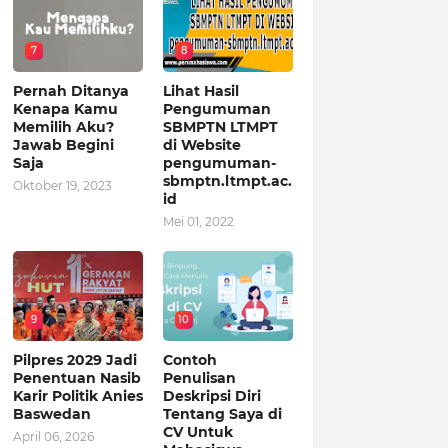
7
8
Pernah Ditanya
Lihat Hasil
Kenapa Kamu
Pengumuman
Memilih Aku?
SBMPTN LTMPT
Jawab Begini
di Website
Saja
pengumuman-
sbmptn.ltmpt.ac.
Oktober 19, 2023
id
Mei 01, 2022
9
10
Pilpres 2029 Jadi
Contoh
Penentuan Nasib
Penulisan
Karir Politik Anies
Deskripsi Diri
Baswedan
Tentang Saya di
CV Untuk
April 06, 2026