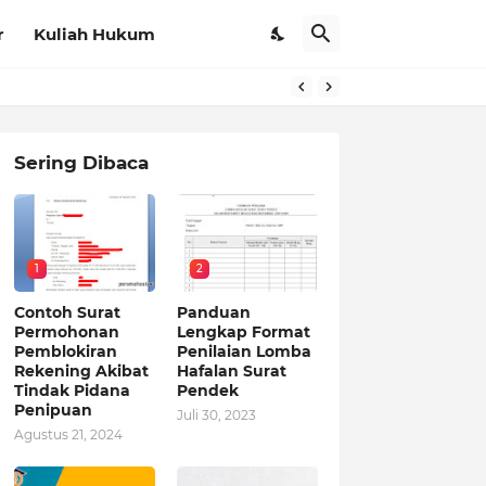
r
Kuliah Hukum
Sering Dibaca
1
2
Contoh Surat
Panduan
Permohonan
Lengkap Format
Pemblokiran
Penilaian Lomba
Rekening Akibat
Hafalan Surat
Tindak Pidana
Pendek
Penipuan
Juli 30, 2023
Agustus 21, 2024