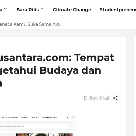
ta
Baru Rilis
Climate Change
Studentpreneu
 Kenapa Kamu Suka Sama Aku
usantara.com: Tempat
getahui Budaya dan
a
Dilihat
0
kali