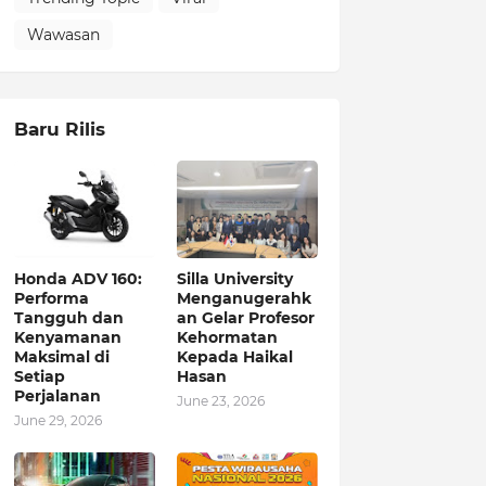
Wawasan
Baru Rilis
Honda ADV 160:
Silla University
Performa
Menganugerahk
Tangguh dan
an Gelar Profesor
Kenyamanan
Kehormatan
Maksimal di
Kepada Haikal
Setiap
Hasan
Perjalanan
June 23, 2026
June 29, 2026