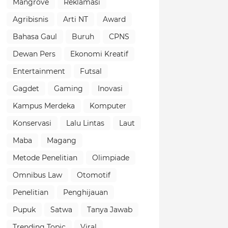
Mangrove
Reklamasi
Agribisnis
Arti NT
Award
Bahasa Gaul
Buruh
CPNS
Dewan Pers
Ekonomi Kreatif
Entertainment
Futsal
Gagdet
Gaming
Inovasi
Kampus Merdeka
Komputer
Konservasi
Lalu Lintas
Laut
Maba
Magang
Metode Penelitian
Olimpiade
Omnibus Law
Otomotif
Penelitian
Penghijauan
Pupuk
Satwa
Tanya Jawab
Trending Topic
Viral