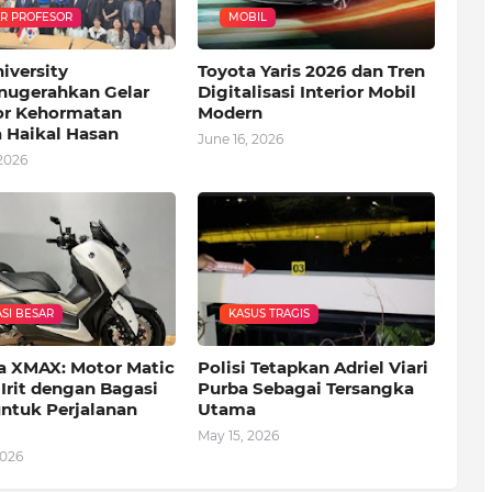
R PROFESOR
MOBIL
niversity
Toyota Yaris 2026 dan Tren
ugerahkan Gelar
Digitalisasi Interior Mobil
or Kehormatan
Modern
 Haikal Hasan
June 16, 2026
2026
SI BESAR
KASUS TRAGIS
 XMAX: Motor Matic
Polisi Tetapkan Adriel Viari
Irit dengan Bagasi
Purba Sebagai Tersangka
untuk Perjalanan
Utama
May 15, 2026
2026