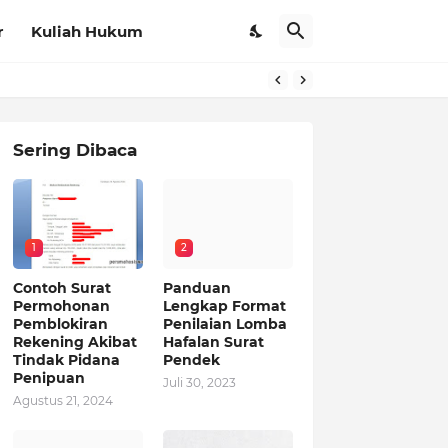
r
Kuliah Hukum
Sering Dibaca
1
2
Contoh Surat
Panduan
Permohonan
Lengkap Format
Pemblokiran
Penilaian Lomba
Rekening Akibat
Hafalan Surat
Tindak Pidana
Pendek
Penipuan
Juli 30, 2023
Agustus 21, 2024