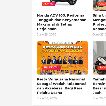
ADV 160
GELA
Honda ADV 160: Performa
Silla U
Tangguh dan Kenyamanan
Mengan
Maksimal di Setiap
Profes
Perjalanan
Kepada
June 29, 2026
June 23, 
ERA DIGITAL
BAGA
Pesta Wirausaha Nasional
Yamaha
Sebagai Wadah kolaborasi
Bensin 
dan Akselerasi Bagi Para
Besar 
Pelaku Usaha
Jauh
June 08, 2026
May 29, 