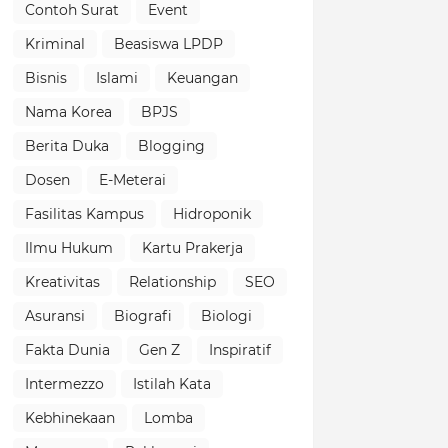
Contoh Surat
Event
Kriminal
Beasiswa LPDP
Bisnis
Islami
Keuangan
Nama Korea
BPJS
Berita Duka
Blogging
Dosen
E-Meterai
Fasilitas Kampus
Hidroponik
Ilmu Hukum
Kartu Prakerja
Kreativitas
Relationship
SEO
Asuransi
Biografi
Biologi
Fakta Dunia
Gen Z
Inspiratif
Intermezzo
Istilah Kata
Kebhinekaan
Lomba