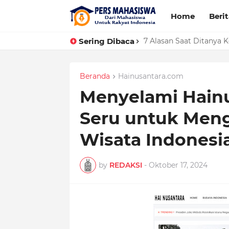
Home
Beri
Sering Dibaca
7 Alasan Saat Ditanya
Beranda
Hainusantara.com
Menyelami Hain
Seru untuk Men
Wisata Indonesi
by
REDAKSI
-
Oktober 17, 2024