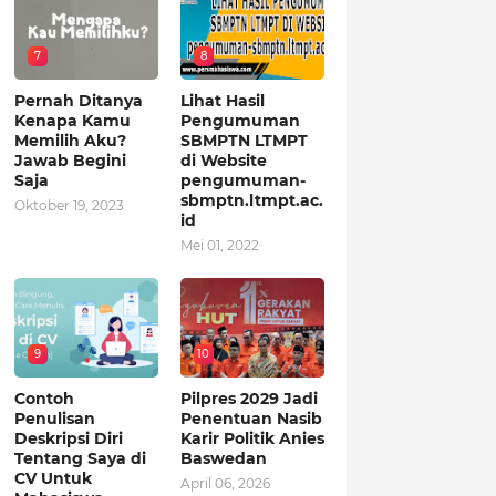
7
8
Pernah Ditanya
Lihat Hasil
Kenapa Kamu
Pengumuman
Memilih Aku?
SBMPTN LTMPT
Jawab Begini
di Website
Saja
pengumuman-
sbmptn.ltmpt.ac.
Oktober 19, 2023
id
Mei 01, 2022
9
10
Contoh
Pilpres 2029 Jadi
Penulisan
Penentuan Nasib
Deskripsi Diri
Karir Politik Anies
Tentang Saya di
Baswedan
CV Untuk
April 06, 2026