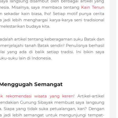
aya langsung disambut oleh berbagai artikel yang
esia. Misalnya, saya membaca tentang
Kain Tenun
an sekadar kain biasa, lho! Setiap motif punya cerita
 jadi lebih menghargai karya-karya seni tradisional
melestarikan budaya kita.
a adalah artikel tentang keberagaman suku Batak dan
menjelajahi tanah Batak sendiri! Penulisnya berhasil
 yang ada di balik setiap tradisi. Ini bikin saya
ku-suku lain di Indonesia.
 Menggugah Semangat
ak rekomendasi wisata yang keren
! Artikel-artikel
Pendakian Gunung Sibayak membuat saya langsung
ya. Siapa yang tidak suka petualangan, kan? Dengan
aya jadi lebih semangat untuk mengunjungi tempat-