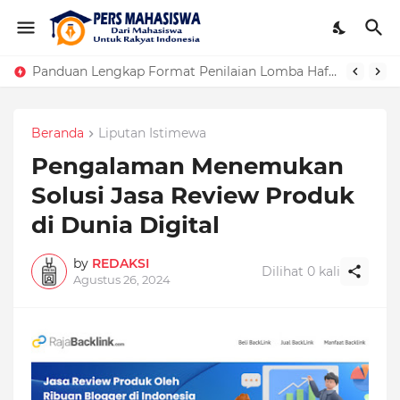
Panduan Lengkap Format Penilaian Lomba Hafalan Surat Pendek
Beranda
Liputan Istimewa
Pengalaman Menemukan
Solusi Jasa Review Produk
di Dunia Digital
by
REDAKSI
Dilihat
0
kali
Agustus 26, 2024