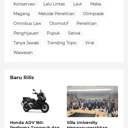
Konservasi
Lalu Lintas
Laut
Maba
Magang
Metode Penelitian
Olimpiade
Omnibus Law
Otomotif
Penelitian
Penghijauan
Pupuk
Satwa
Tanya Jawab
Trending Topic
Viral
Wawasan
Baru Rilis
Honda ADV 160:
Silla University
Performa Tangguh dan
Menganugerahkan