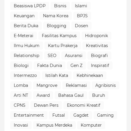
Beasiswa LPDP
Bisnis
Islami
Keuangan
Nama Korea
BPJS
Berita Duka
Blogging
Dosen
E-Meterai
Fasilitas Kampus
Hidroponik
Ilmu Hukum
Kartu Prakerja
Kreativitas
Relationship
SEO
Asuransi
Biografi
Biologi
Fakta Dunia
Gen Z
Inspiratif
Intermezzo
Istilah Kata
Kebhinekaan
Lomba
Mangrove
Reklamasi
Agribisnis
Arti NT
Award
Bahasa Gaul
Buruh
CPNS
Dewan Pers
Ekonomi Kreatif
Entertainment
Futsal
Gagdet
Gaming
Inovasi
Kampus Merdeka
Komputer