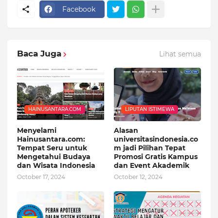
Facebook
Baca Juga
Lihat semua
HAINUSANTARA.COM
LIPUTAN ISTIMEWA
Menyelami
Alasan
Hainusantara.com:
universitasindonesia.co
Tempat Seru untuk
m jadi Pilihan Tepat
Mengetahui Budaya
Promosi Gratis Kampus
dan Wisata Indonesia
dan Event Akademik
October 17, 2024
October 12, 2024