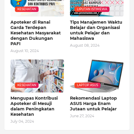
KESEHATAN
LIPUTAN ISTIMEWA
Apoteker di Ranai
Tips Manajemen Waktu
Garda Terdepan
Belajar dan Organisasi
Kesehatan Masyarakat
untuk Pelajar dan
dengan Dukungan
Mahasiswa
PAFI
August 08, 2024
August 10, 2024
KESEHATAN
LAPTOP ASUS
Mengupas Kontribusi
Rekomendasi Laptop
Apoteker di Mesuji
ASUS Harga Enam
dalam Peningkatan
Jutaan untuk Pelajar
Kesehatan
June 27, 2024
July 04, 2024