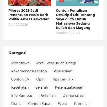
9
10
Pilpres 2029 Jadi
Contoh Penulisan
Penentuan Nasib Karir
Deskripsi Diri Tentang
Politik Anies Baswedan
Saya di CV Untuk
Mahasiswa Sedang
April 06, 2026
Kuliah dan Magang
Oktober 18, 2023
Kategori
Mahasiswa
Profil Perguruan Tinggi
Rekomendasi Laptop
Pendidikan
Contoh CV
Opini
Tips dan Trik
Kesehatan
Sejarah
Ketenagakerjaan
Info Kampus
Pertanian
Demonstrasi
Dunia
Contoh Surat
Event
Kriminal