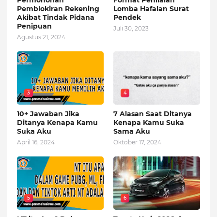
Permohonan
Format Penilaian
Pemblokiran Rekening
Lomba Hafalan Surat
Akibat Tindak Pidana
Pendek
Penipuan
Juli 30, 2023
Agustus 21, 2024
3
4
10+ Jawaban Jika
7 Alasan Saat Ditanya
Ditanya Kenapa Kamu
Kenapa Kamu Suka
Suka Aku
Sama Aku
April 16, 2024
Oktober 17, 2024
5
6