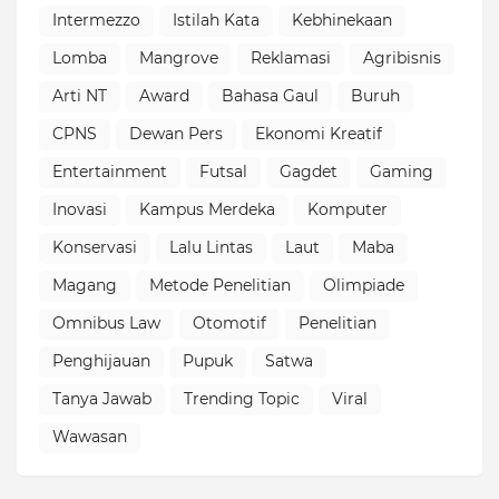
Intermezzo
Istilah Kata
Kebhinekaan
Lomba
Mangrove
Reklamasi
Agribisnis
Arti NT
Award
Bahasa Gaul
Buruh
CPNS
Dewan Pers
Ekonomi Kreatif
Entertainment
Futsal
Gagdet
Gaming
Inovasi
Kampus Merdeka
Komputer
Konservasi
Lalu Lintas
Laut
Maba
Magang
Metode Penelitian
Olimpiade
Omnibus Law
Otomotif
Penelitian
Penghijauan
Pupuk
Satwa
Tanya Jawab
Trending Topic
Viral
Wawasan