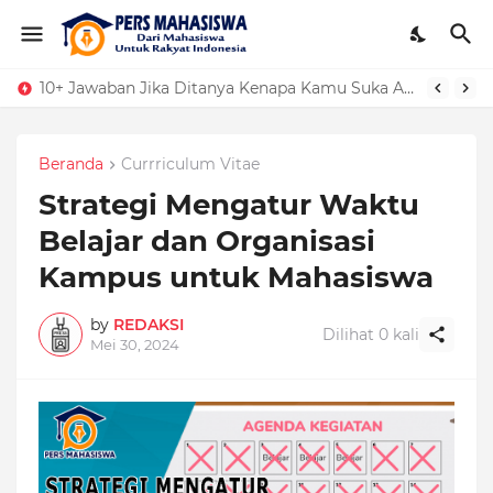
10+ Jawaban Jika Ditanya Kenapa Kamu Suka Aku
Beranda
Currriculum Vitae
Strategi Mengatur Waktu
Belajar dan Organisasi
Kampus untuk Mahasiswa
by
REDAKSI
Dilihat
0
kali
Mei 30, 2024