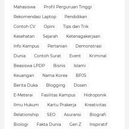
Mahasiswa
Profil Perguruan Tinggi
Rekomendasi Laptop
Pendidikan
Contoh CV
Opini
Tips dan Trik
Kesehatan
Sejarah
Ketenagakerjaan
Info Kampus
Pertanian
Demonstrasi
Dunia
Contoh Surat
Event
Kriminal
Beasiswa LPDP
Bisnis
Islami
Keuangan
Nama Korea
BPJS
Berita Duka
Blogging
Dosen
E-Meterai
Fasilitas Kampus
Hidroponik
Ilmu Hukum
Kartu Prakerja
Kreativitas
Relationship
SEO
Asuransi
Biografi
Biologi
Fakta Dunia
Gen Z
Inspiratif