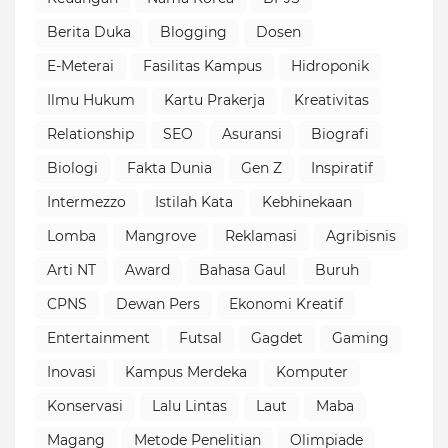
Berita Duka
Blogging
Dosen
E-Meterai
Fasilitas Kampus
Hidroponik
Ilmu Hukum
Kartu Prakerja
Kreativitas
Relationship
SEO
Asuransi
Biografi
Biologi
Fakta Dunia
Gen Z
Inspiratif
Intermezzo
Istilah Kata
Kebhinekaan
Lomba
Mangrove
Reklamasi
Agribisnis
Arti NT
Award
Bahasa Gaul
Buruh
CPNS
Dewan Pers
Ekonomi Kreatif
Entertainment
Futsal
Gagdet
Gaming
Inovasi
Kampus Merdeka
Komputer
Konservasi
Lalu Lintas
Laut
Maba
Magang
Metode Penelitian
Olimpiade