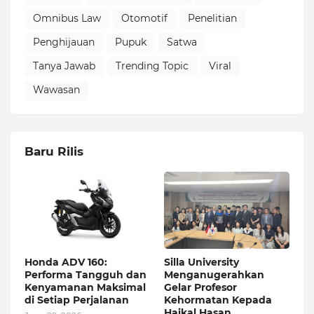
Omnibus Law
Otomotif
Penelitian
Penghijauan
Pupuk
Satwa
Tanya Jawab
Trending Topic
Viral
Wawasan
Baru Rilis
Honda ADV 160:
Silla University
Performa Tangguh dan
Menganugerahkan
Kenyamanan Maksimal
Gelar Profesor
di Setiap Perjalanan
Kehormatan Kepada
Haikal Hasan