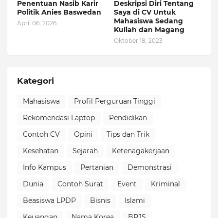
Penentuan Nasib Karir
Deskripsi Diri Tentang
Politik Anies Baswedan
Saya di CV Untuk
Mahasiswa Sedang
April 06, 2026
Kuliah dan Magang
Oktober 18, 2023
Kategori
Mahasiswa
Profil Perguruan Tinggi
Rekomendasi Laptop
Pendidikan
Contoh CV
Opini
Tips dan Trik
Kesehatan
Sejarah
Ketenagakerjaan
Info Kampus
Pertanian
Demonstrasi
Dunia
Contoh Surat
Event
Kriminal
Beasiswa LPDP
Bisnis
Islami
Keuangan
Nama Korea
BPJS