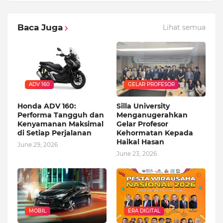
Baca Juga
Lihat semua
ADV 160
GELAR PROFESOR
Honda ADV 160:
Silla University
Performa Tangguh dan
Menganugerahkan
Kenyamanan Maksimal
Gelar Profesor
di Setiap Perjalanan
Kehormatan Kepada
Haikal Hasan
June 29, 2026
June 23, 2026
MOBIL
ERA DIGITAL