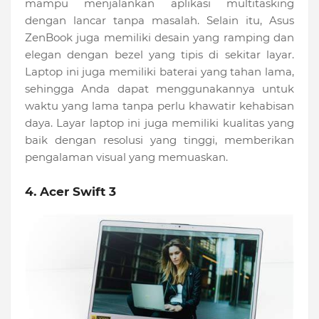
mampu menjalankan aplikasi multitasking
dengan lancar tanpa masalah. Selain itu, Asus
ZenBook juga memiliki desain yang ramping dan
elegan dengan bezel yang tipis di sekitar layar.
Laptop ini juga memiliki baterai yang tahan lama,
sehingga Anda dapat menggunakannya untuk
waktu yang lama tanpa perlu khawatir kehabisan
daya. Layar laptop ini juga memiliki kualitas yang
baik dengan resolusi yang tinggi, memberikan
pengalaman visual yang memuaskan.
4. Acer Swift 3