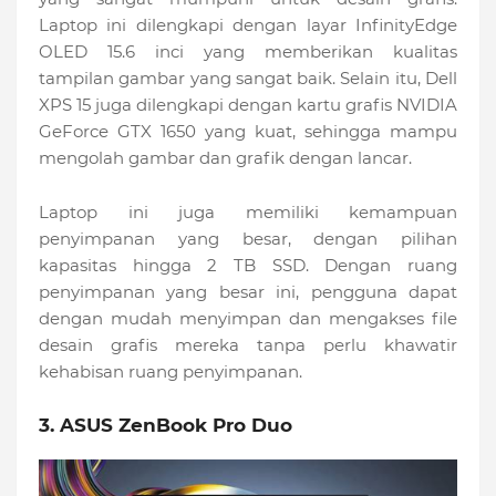
Laptop ini dilengkapi dengan layar InfinityEdge
OLED 15.6 inci yang memberikan kualitas
tampilan gambar yang sangat baik. Selain itu, Dell
XPS 15 juga dilengkapi dengan kartu grafis NVIDIA
GeForce GTX 1650 yang kuat, sehingga mampu
mengolah gambar dan grafik dengan lancar.
Laptop ini juga memiliki kemampuan
penyimpanan yang besar, dengan pilihan
kapasitas hingga 2 TB SSD. Dengan ruang
penyimpanan yang besar ini, pengguna dapat
dengan mudah menyimpan dan mengakses file
desain grafis mereka tanpa perlu khawatir
kehabisan ruang penyimpanan.
3. ASUS ZenBook Pro Duo