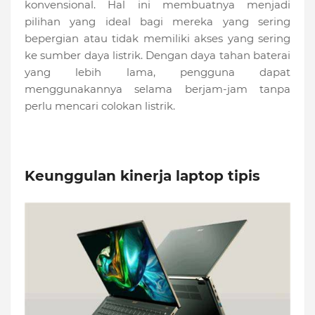
konvensional. Hal ini membuatnya menjadi
pilihan yang ideal bagi mereka yang sering
bepergian atau tidak memiliki akses yang sering
ke sumber daya listrik. Dengan daya tahan baterai
yang lebih lama, pengguna dapat
menggunakannya selama berjam-jam tanpa
perlu mencari colokan listrik.
Keunggulan kinerja laptop tipis