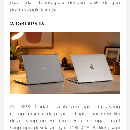
stabil dan terintegrasi dengan baik dengan
produk Apple lainnya.
2. Dell XPS 13
Dell XPS 13 adalah salah satu laptop tipis yang
cukup terkenal di pasaran. Laptop ini memiliki
desain yang modern dan premium dengan bezel
yang tipis di sekitar layar. Dell XPS 13 dilengkapi