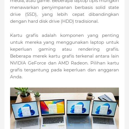
media, atau game. Beberapa laptop tipis mungkin
menawarkan penyimpanan berbasis solid state
drive (SSD), yang lebih cepat dibandingkan
dengan hard disk drive (HDD) tradisional.
Kartu grafis adalah komponen yang penting
untuk mereka yang menggunakan laptop untuk
keperluan gaming atau rendering grafis.
Beberapa merek kartu grafis terkenal antara lain
NVIDIA GeForce dan AMD Radeon. Pilihan kartu
grafis tergantung pada keperluan dan anggaran
Anda.