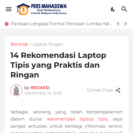
Panduan Lengkap Format Penilaian Lomba Hafalan Surat Pendek
Beranda
Laptop Ringan
14 Rekomendasi Laptop
Tipis yang Praktis dan
Ringan
by
REDAKSI
Dilihat
0
kali
September 16, 2023
Sebagai seorang yang telah berpengalaman
dalam dunia
rekomendasi laptop tipis
, saya
sangat antusias untuk berbagi informasi terkini