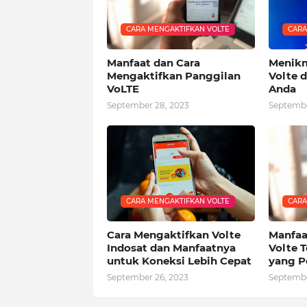
CARA MENGAKTIFKAN VOLTE
CARA
Manfaat dan Cara
Menikm
Mengaktifkan Panggilan
Volte 
VoLTE
Anda
September 28, 2023
Septembe
CARA MENGAKTIFKAN VOLTE
CARA
Cara Mengaktifkan Volte
Manfaa
Indosat dan Manfaatnya
Volte 
untuk Koneksi Lebih Cepat
yang P
September 26, 2023
Septembe