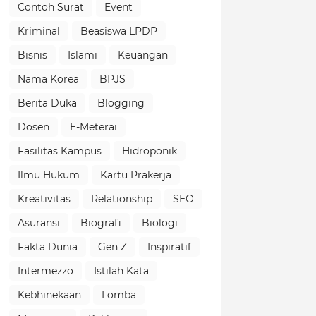
Contoh Surat
Event
Kriminal
Beasiswa LPDP
Bisnis
Islami
Keuangan
Nama Korea
BPJS
Berita Duka
Blogging
Dosen
E-Meterai
Fasilitas Kampus
Hidroponik
Ilmu Hukum
Kartu Prakerja
Kreativitas
Relationship
SEO
Asuransi
Biografi
Biologi
Fakta Dunia
Gen Z
Inspiratif
Intermezzo
Istilah Kata
Kebhinekaan
Lomba