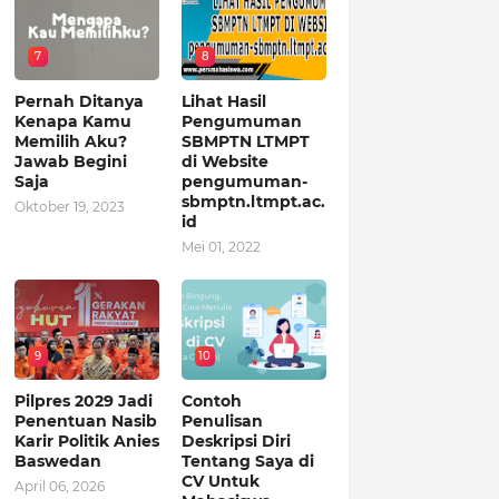
7
8
Pernah Ditanya
Lihat Hasil
Kenapa Kamu
Pengumuman
Memilih Aku?
SBMPTN LTMPT
Jawab Begini
di Website
Saja
pengumuman-
sbmptn.ltmpt.ac.
Oktober 19, 2023
id
Mei 01, 2022
9
10
Pilpres 2029 Jadi
Contoh
Penentuan Nasib
Penulisan
Karir Politik Anies
Deskripsi Diri
Baswedan
Tentang Saya di
CV Untuk
April 06, 2026