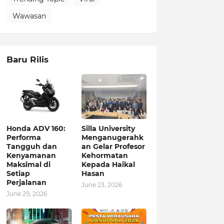
Wawasan
Baru Rilis
Honda ADV 160:
Silla University
Performa
Menganugerahk
Tangguh dan
an Gelar Profesor
Kenyamanan
Kehormatan
Maksimal di
Kepada Haikal
Setiap
Hasan
Perjalanan
June 23, 2026
June 29, 2026