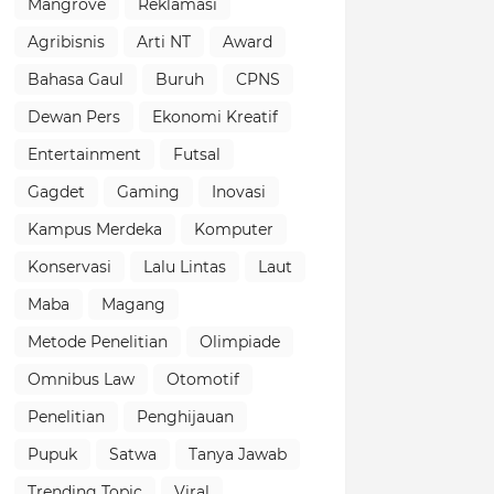
Mangrove
Reklamasi
Agribisnis
Arti NT
Award
Bahasa Gaul
Buruh
CPNS
Dewan Pers
Ekonomi Kreatif
Entertainment
Futsal
Gagdet
Gaming
Inovasi
Kampus Merdeka
Komputer
Konservasi
Lalu Lintas
Laut
Maba
Magang
Metode Penelitian
Olimpiade
Omnibus Law
Otomotif
Penelitian
Penghijauan
Pupuk
Satwa
Tanya Jawab
Trending Topic
Viral