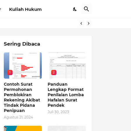
r
Kuliah Hukum
Sering Dibaca
1
2
Contoh Surat
Panduan
Permohonan
Lengkap Format
Pemblokiran
Penilaian Lomba
Rekening Akibat
Hafalan Surat
Tindak Pidana
Pendek
Penipuan
Juli 30, 2023
Agustus 21, 2024