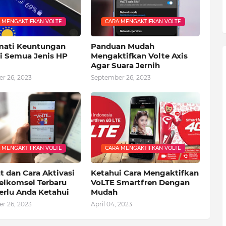
 MENGAKTIFKAN VOLTE
CARA MENGAKTIFKAN VOLTE
ati Keuntungan
Panduan Mudah
di Semua Jenis HP
Mengaktifkan Volte Axis
Agar Suara Jernih
r 26, 2023
September 26, 2023
 MENGAKTIFKAN VOLTE
CARA MENGAKTIFKAN VOLTE
t dan Cara Aktivasi
Ketahui Cara Mengaktifkan
Telkomsel Terbaru
VoLTE Smartfren Dengan
erlu Anda Ketahui
Mudah
r 26, 2023
April 04, 2023