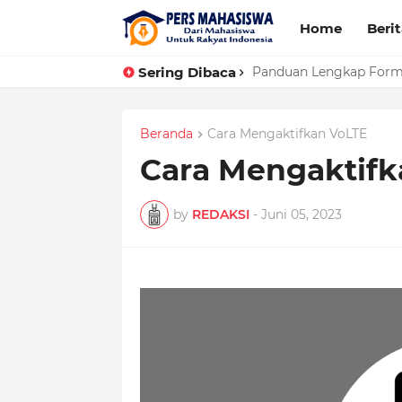
Home
Beri
Sering Dibaca
10+ Jawaban Jika Dita
Panduan Lengkap Form
Beranda
Cara Mengaktifkan VoLTE
Cara Mengaktifka
by
REDAKSI
-
Juni 05, 2023