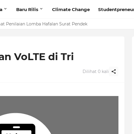
ta
Baru Rilis
Climate Change
Studentpreneu
nya Kenapa Kamu Suka Aku
at Penilaian Lomba Hafalan Surat Pendek
n VoLTE di Tri
Dilihat
0
kali