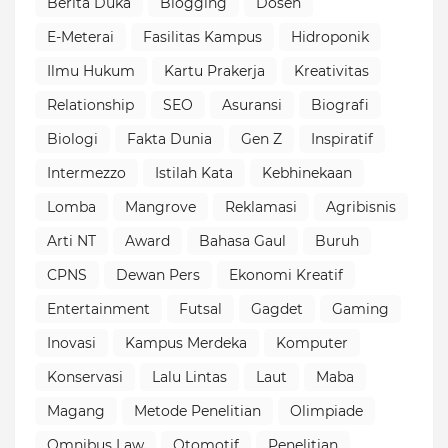
Berita Duka
Blogging
Dosen
E-Meterai
Fasilitas Kampus
Hidroponik
Ilmu Hukum
Kartu Prakerja
Kreativitas
Relationship
SEO
Asuransi
Biografi
Biologi
Fakta Dunia
Gen Z
Inspiratif
Intermezzo
Istilah Kata
Kebhinekaan
Lomba
Mangrove
Reklamasi
Agribisnis
Arti NT
Award
Bahasa Gaul
Buruh
CPNS
Dewan Pers
Ekonomi Kreatif
Entertainment
Futsal
Gagdet
Gaming
Inovasi
Kampus Merdeka
Komputer
Konservasi
Lalu Lintas
Laut
Maba
Magang
Metode Penelitian
Olimpiade
Omnibus Law
Otomotif
Penelitian