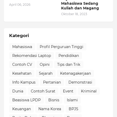
Mahasiswa Sedang
April 06, 2026
Kuliah dan Magang
Oktober 18, 2023
Kategori
Mahasiswa
Profil Perguruan Tinggi
Rekomendasi Laptop
Pendidikan
Contoh CV
Opini
Tips dan Trik
Kesehatan
Sejarah
Ketenagakerjaan
Info Kampus
Pertanian
Demonstrasi
Dunia
Contoh Surat
Event
Kriminal
Beasiswa LPDP
Bisnis
Islami
Keuangan
Nama Korea
BPJS