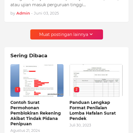
atau ujian masuk perguruan tinggi…
by
Admin
-
Juni 03, 2025
Muat postingan lainnya
Sering Dibaca
1
2
Contoh Surat
Panduan Lengkap
Permohonan
Format Penilaian
Pemblokiran Rekening
Lomba Hafalan Surat
Akibat Tindak Pidana
Pendek
Penipuan
Juli 30, 2023
Agustus 21, 2024