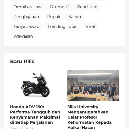
Omnibus Law
Otomotif
Penelitian
Penghijauan
Pupuk
Satwa
Tanya Jawab
Trending Topic
Viral
Wawasan
Baru Rilis
Honda ADV 160:
Silla University
Performa Tangguh dan
Menganugerahkan
Kenyamanan Maksimal
Gelar Profesor
di Setiap Perjalanan
Kehormatan Kepada
Haikal Hasan
June 29, 2026