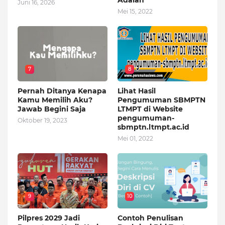
Adalah
Juni 16, 2026
Mei 15, 2022
7
8
Pernah Ditanya Kenapa
Lihat Hasil
Kamu Memilih Aku?
Pengumuman SBMPTN
Jawab Begini Saja
LTMPT di Website
pengumuman-
Oktober 19, 2023
sbmptn.ltmpt.ac.id
Mei 01, 2022
9
10
Pilpres 2029 Jadi
Contoh Penulisan