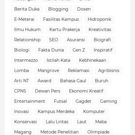
Berita Duka
Blogging
Dosen
E-Meterai
Fasilitas Kampus
Hidroponik
Ilmu Hukum
Kartu Prakerja
Kreativitas
Relationship
SEO
Asuransi
Biografi
Biologi
Fakta Dunia
Gen Z
Inspiratif
Intermezzo
Istilah Kata
Kebhinekaan
Lomba
Mangrove
Reklamasi
Agribisnis
Arti NT
Award
Bahasa Gaul
Buruh
CPNS
Dewan Pers
Ekonomi Kreatif
Entertainment
Futsal
Gagdet
Gaming
Inovasi
Kampus Merdeka
Komputer
Konservasi
Lalu Lintas
Laut
Maba
Magang
Metode Penelitian
Olimpiade