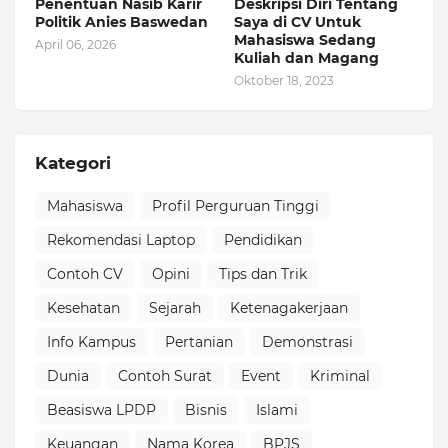
Penentuan Nasib Karir
Deskripsi Diri Tentang
Politik Anies Baswedan
Saya di CV Untuk
Mahasiswa Sedang
April 06, 2026
Kuliah dan Magang
Oktober 18, 2023
Kategori
Mahasiswa
Profil Perguruan Tinggi
Rekomendasi Laptop
Pendidikan
Contoh CV
Opini
Tips dan Trik
Kesehatan
Sejarah
Ketenagakerjaan
Info Kampus
Pertanian
Demonstrasi
Dunia
Contoh Surat
Event
Kriminal
Beasiswa LPDP
Bisnis
Islami
Keuangan
Nama Korea
BPJS