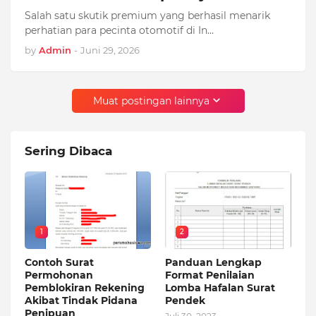
Salah satu skutik premium yang berhasil menarik
perhatian para pecinta otomotif di In…
by
Admin
-
Juni 29, 2026
Muat postingan lainnya
Sering Dibaca
1
2
Contoh Surat
Panduan Lengkap
Permohonan
Format Penilaian
Pemblokiran Rekening
Lomba Hafalan Surat
Akibat Tindak Pidana
Pendek
Penipuan