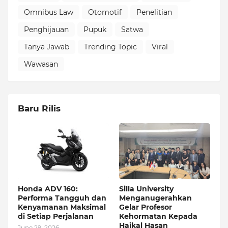
Omnibus Law
Otomotif
Penelitian
Penghijauan
Pupuk
Satwa
Tanya Jawab
Trending Topic
Viral
Wawasan
Baru Rilis
Honda ADV 160:
Silla University
Performa Tangguh dan
Menganugerahkan
Kenyamanan Maksimal
Gelar Profesor
di Setiap Perjalanan
Kehormatan Kepada
Haikal Hasan
June 29, 2026