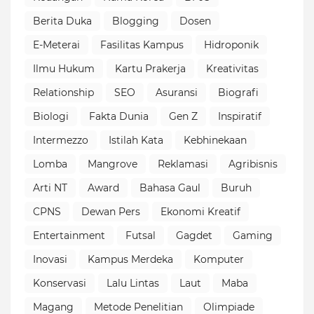
Berita Duka
Blogging
Dosen
E-Meterai
Fasilitas Kampus
Hidroponik
Ilmu Hukum
Kartu Prakerja
Kreativitas
Relationship
SEO
Asuransi
Biografi
Biologi
Fakta Dunia
Gen Z
Inspiratif
Intermezzo
Istilah Kata
Kebhinekaan
Lomba
Mangrove
Reklamasi
Agribisnis
Arti NT
Award
Bahasa Gaul
Buruh
CPNS
Dewan Pers
Ekonomi Kreatif
Entertainment
Futsal
Gagdet
Gaming
Inovasi
Kampus Merdeka
Komputer
Konservasi
Lalu Lintas
Laut
Maba
Magang
Metode Penelitian
Olimpiade