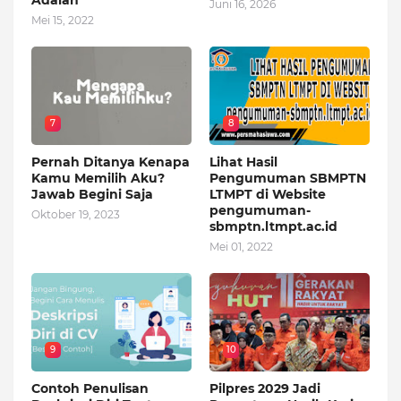
Adalah
Juni 16, 2026
Mei 15, 2022
7
8
Pernah Ditanya Kenapa
Lihat Hasil
Kamu Memilih Aku?
Pengumuman SBMPTN
Jawab Begini Saja
LTMPT di Website
pengumuman-
Oktober 19, 2023
sbmptn.ltmpt.ac.id
Mei 01, 2022
9
10
Contoh Penulisan
Pilpres 2029 Jadi