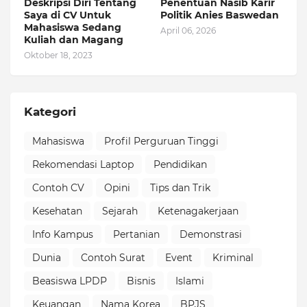
Deskripsi Diri Tentang
Penentuan Nasib Karir
Saya di CV Untuk
Politik Anies Baswedan
Mahasiswa Sedang
April 06, 2026
Kuliah dan Magang
Oktober 18, 2023
Kategori
Mahasiswa
Profil Perguruan Tinggi
Rekomendasi Laptop
Pendidikan
Contoh CV
Opini
Tips dan Trik
Kesehatan
Sejarah
Ketenagakerjaan
Info Kampus
Pertanian
Demonstrasi
Dunia
Contoh Surat
Event
Kriminal
Beasiswa LPDP
Bisnis
Islami
Keuangan
Nama Korea
BPJS