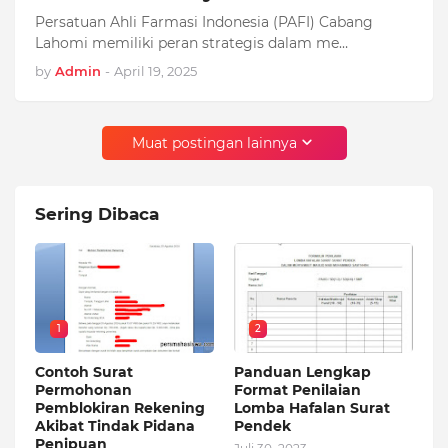
Persatuan Ahli Farmasi Indonesia (PAFI) Cabang
Lahomi memiliki peran strategis dalam me…
by
Admin
-
April 19, 2025
Muat postingan lainnya
Sering Dibaca
1
2
Contoh Surat
Panduan Lengkap
Permohonan
Format Penilaian
Pemblokiran Rekening
Lomba Hafalan Surat
Akibat Tindak Pidana
Pendek
Penipuan