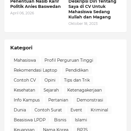
Penentuan Nasib Karir
Deskripsi Diri Tentang
Politik Anies Baswedan
Saya di CV Untuk
Mahasiswa Sedang
April 06, 2026
Kuliah dan Magang
Oktober 18, 2023
Kategori
Mahasiswa
Profil Perguruan Tinggi
Rekomendasi Laptop
Pendidikan
Contoh CV
Opini
Tips dan Trik
Kesehatan
Sejarah
Ketenagakerjaan
Info Kampus
Pertanian
Demonstrasi
Dunia
Contoh Surat
Event
Kriminal
Beasiswa LPDP
Bisnis
Islami
Keuangan
Nama Korea
BPJS