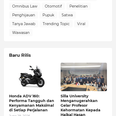
Omnibus Law
Otomotif
Penelitian
Penghijauan
Pupuk
Satwa
Tanya Jawab
Trending Topic
Viral
Wawasan
Baru Rilis
Honda ADV 160:
Silla University
Performa Tangguh dan
Menganugerahkan
Kenyamanan Maksimal
Gelar Profesor
di Setiap Perjalanan
Kehormatan Kepada
Haikal Hasan
June 29, 2026