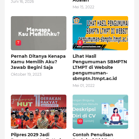
Adalah
Juni 16, 2026
Mei 15, 2022
7
8
Pernah Ditanya Kenapa
Lihat Hasil
Kamu Memilih Aku?
Pengumuman SBMPTN
Jawab Begini Saja
LTMPT di Website
pengumuman-
Oktober 19, 2023
sbmptn.ltmpt.ac.id
Mei 01, 2022
9
10
Pilpres 2029 Jadi
Contoh Penulisan