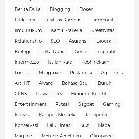
Berita Duka
Blogging
Dosen
E-Meterai
Fasilitas Kampus
Hidroponik
Ilmu Hukum
Kartu Prakerja
Kreativitas
Relationship
SEO
Asuransi
Biografi
Biologi
Fakta Dunia
Gen Z
Inspiratif
Intermezzo
Istilah Kata
Kebhinekaan
Lomba
Mangrove
Reklamasi
Agribisnis
Arti NT
Award
Bahasa Gaul
Buruh
CPNS
Dewan Pers
Ekonomi Kreatif
Entertainment
Futsal
Gagdet
Gaming
Inovasi
Kampus Merdeka
Komputer
Konservasi
Lalu Lintas
Laut
Maba
Magang
Metode Penelitian
Olimpiade