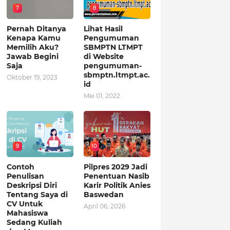
7
8
Pernah Ditanya
Lihat Hasil
Kenapa Kamu
Pengumuman
Memilih Aku?
SBMPTN LTMPT
Jawab Begini
di Website
Saja
pengumuman-
sbmptn.ltmpt.ac.
Oktober 19, 2023
id
Mei 01, 2022
9
10
Contoh
Pilpres 2029 Jadi
Penulisan
Penentuan Nasib
Deskripsi Diri
Karir Politik Anies
Tentang Saya di
Baswedan
CV Untuk
April 06, 2026
Mahasiswa
Sedang Kuliah