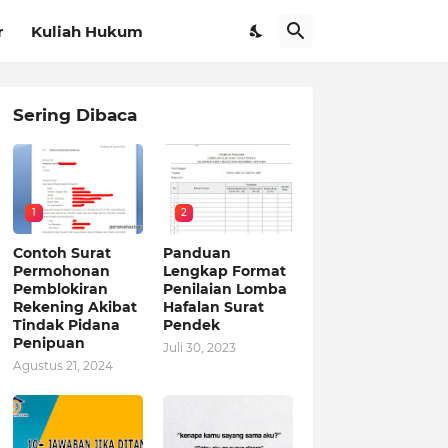
r
Kuliah Hukum
Sering Dibaca
1
2
Contoh Surat
Panduan
Permohonan
Lengkap Format
Pemblokiran
Penilaian Lomba
Rekening Akibat
Hafalan Surat
Tindak Pidana
Pendek
Penipuan
Juli 30, 2023
Agustus 21, 2024