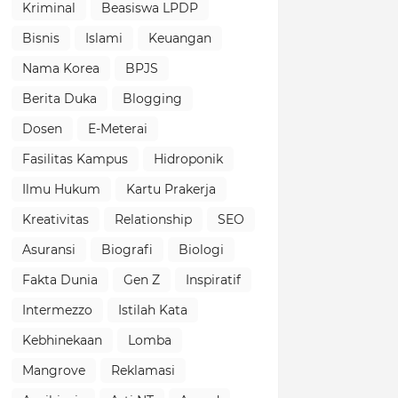
Kriminal
Beasiswa LPDP
Bisnis
Islami
Keuangan
Nama Korea
BPJS
Berita Duka
Blogging
Dosen
E-Meterai
Fasilitas Kampus
Hidroponik
Ilmu Hukum
Kartu Prakerja
Kreativitas
Relationship
SEO
Asuransi
Biografi
Biologi
Fakta Dunia
Gen Z
Inspiratif
Intermezzo
Istilah Kata
Kebhinekaan
Lomba
Mangrove
Reklamasi