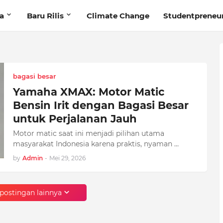
ta
Baru Rilis
Climate Change
Studentpreneu
bagasi besar
Yamaha XMAX: Motor Matic
Bensin Irit dengan Bagasi Besar
untuk Perjalanan Jauh
Motor matic saat ini menjadi pilihan utama
masyarakat Indonesia karena praktis, nyaman …
by
Admin
-
Mei 29, 2026
postingan lainnya