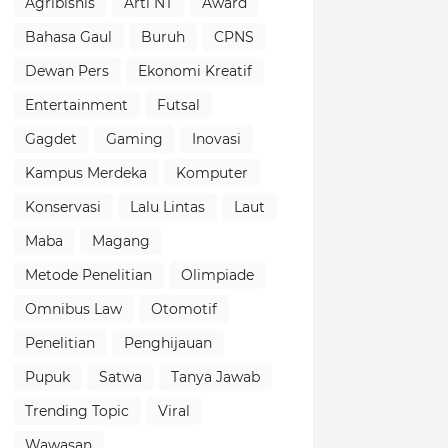
Agribisnis
Arti NT
Award
Bahasa Gaul
Buruh
CPNS
Dewan Pers
Ekonomi Kreatif
Entertainment
Futsal
Gagdet
Gaming
Inovasi
Kampus Merdeka
Komputer
Konservasi
Lalu Lintas
Laut
Maba
Magang
Metode Penelitian
Olimpiade
Omnibus Law
Otomotif
Penelitian
Penghijauan
Pupuk
Satwa
Tanya Jawab
Trending Topic
Viral
Wawasan