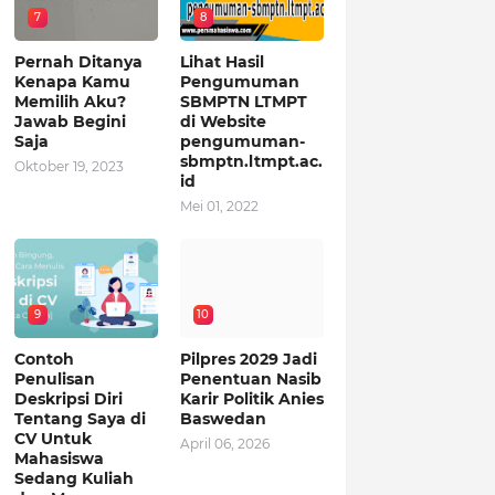
7
8
Pernah Ditanya
Lihat Hasil
Kenapa Kamu
Pengumuman
Memilih Aku?
SBMPTN LTMPT
Jawab Begini
di Website
Saja
pengumuman-
sbmptn.ltmpt.ac.
Oktober 19, 2023
id
Mei 01, 2022
9
10
Contoh
Pilpres 2029 Jadi
Penulisan
Penentuan Nasib
Deskripsi Diri
Karir Politik Anies
Tentang Saya di
Baswedan
CV Untuk
April 06, 2026
Mahasiswa
Sedang Kuliah