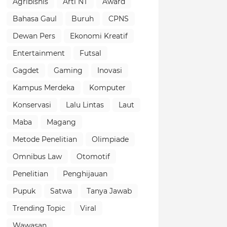
Agribisnis
Arti NT
Award
Bahasa Gaul
Buruh
CPNS
Dewan Pers
Ekonomi Kreatif
Entertainment
Futsal
Gagdet
Gaming
Inovasi
Kampus Merdeka
Komputer
Konservasi
Lalu Lintas
Laut
Maba
Magang
Metode Penelitian
Olimpiade
Omnibus Law
Otomotif
Penelitian
Penghijauan
Pupuk
Satwa
Tanya Jawab
Trending Topic
Viral
Wawasan