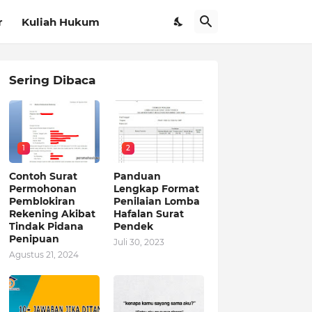
r
Kuliah Hukum
Sering Dibaca
1
2
Contoh Surat
Panduan
Permohonan
Lengkap Format
Pemblokiran
Penilaian Lomba
Rekening Akibat
Hafalan Surat
Tindak Pidana
Pendek
Penipuan
Juli 30, 2023
Agustus 21, 2024