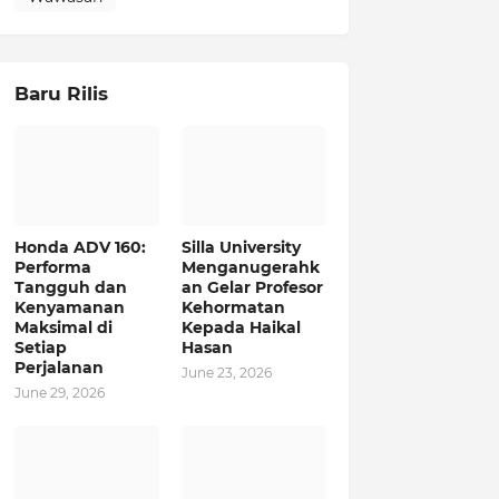
Baru Rilis
Honda ADV 160:
Silla University
Performa
Menganugerahk
Tangguh dan
an Gelar Profesor
Kenyamanan
Kehormatan
Maksimal di
Kepada Haikal
Setiap
Hasan
Perjalanan
June 23, 2026
June 29, 2026