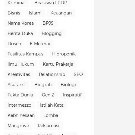
Kriminal
Beasiswa LPDP
Bisnis
Islami
Keuangan
Nama Korea
BPJS
Berita Duka
Blogging
Dosen
E-Meterai
Fasilitas Kampus
Hidroponik
Ilmu Hukum
Kartu Prakerja
Kreativitas
Relationship
SEO
Asuransi
Biografi
Biologi
Fakta Dunia
Gen Z
Inspiratif
Intermezzo
Istilah Kata
Kebhinekaan
Lomba
Mangrove
Reklamasi