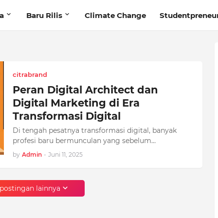
ta
Baru Rilis
Climate Change
Studentpreneu
citrabrand
Peran Digital Architect dan
Digital Marketing di Era
Transformasi Digital
Di tengah pesatnya transformasi digital, banyak
profesi baru bermunculan yang sebelum…
by
Admin
-
Juni 11, 2025
postingan lainnya