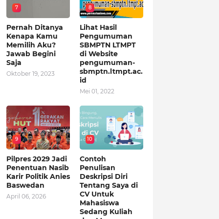
7
8
Pernah Ditanya
Lihat Hasil
Kenapa Kamu
Pengumuman
Memilih Aku?
SBMPTN LTMPT
Jawab Begini
di Website
Saja
pengumuman-
sbmptn.ltmpt.ac.
Oktober 19, 2023
id
Mei 01, 2022
9
10
Pilpres 2029 Jadi
Contoh
Penentuan Nasib
Penulisan
Karir Politik Anies
Deskripsi Diri
Baswedan
Tentang Saya di
CV Untuk
April 06, 2026
Mahasiswa
Sedang Kuliah