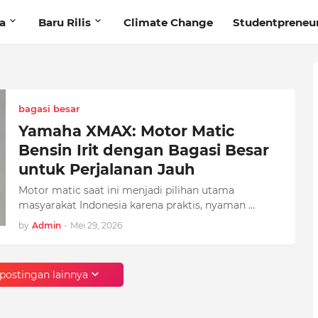
ta
Baru Rilis
Climate Change
Studentpreneu
bagasi besar
Yamaha XMAX: Motor Matic
Bensin Irit dengan Bagasi Besar
untuk Perjalanan Jauh
Motor matic saat ini menjadi pilihan utama
masyarakat Indonesia karena praktis, nyaman …
by
Admin
-
Mei 29, 2026
postingan lainnya