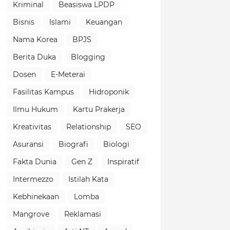
Kriminal
Beasiswa LPDP
Bisnis
Islami
Keuangan
Nama Korea
BPJS
Berita Duka
Blogging
Dosen
E-Meterai
Fasilitas Kampus
Hidroponik
Ilmu Hukum
Kartu Prakerja
Kreativitas
Relationship
SEO
Asuransi
Biografi
Biologi
Fakta Dunia
Gen Z
Inspiratif
Intermezzo
Istilah Kata
Kebhinekaan
Lomba
Mangrove
Reklamasi