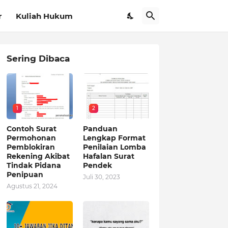
r
Kuliah Hukum
Sering Dibaca
1
2
Contoh Surat
Panduan
Permohonan
Lengkap Format
Pemblokiran
Penilaian Lomba
Rekening Akibat
Hafalan Surat
Tindak Pidana
Pendek
Penipuan
Juli 30, 2023
Agustus 21, 2024