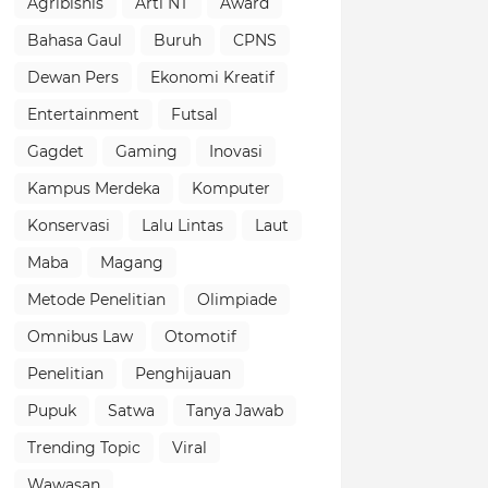
Agribisnis
Arti NT
Award
Bahasa Gaul
Buruh
CPNS
Dewan Pers
Ekonomi Kreatif
Entertainment
Futsal
Gagdet
Gaming
Inovasi
Kampus Merdeka
Komputer
Konservasi
Lalu Lintas
Laut
Maba
Magang
Metode Penelitian
Olimpiade
Omnibus Law
Otomotif
Penelitian
Penghijauan
Pupuk
Satwa
Tanya Jawab
Trending Topic
Viral
Wawasan