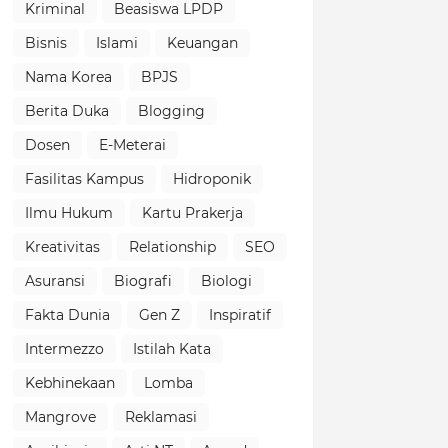
Kriminal
Beasiswa LPDP
Bisnis
Islami
Keuangan
Nama Korea
BPJS
Berita Duka
Blogging
Dosen
E-Meterai
Fasilitas Kampus
Hidroponik
Ilmu Hukum
Kartu Prakerja
Kreativitas
Relationship
SEO
Asuransi
Biografi
Biologi
Fakta Dunia
Gen Z
Inspiratif
Intermezzo
Istilah Kata
Kebhinekaan
Lomba
Mangrove
Reklamasi