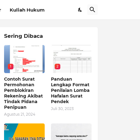
r
Kuliah Hukum
Sering Dibaca
1
2
Contoh Surat
Panduan
Permohonan
Lengkap Format
Pemblokiran
Penilaian Lomba
Rekening Akibat
Hafalan Surat
Tindak Pidana
Pendek
Penipuan
Juli 30, 2023
Agustus 21, 2024