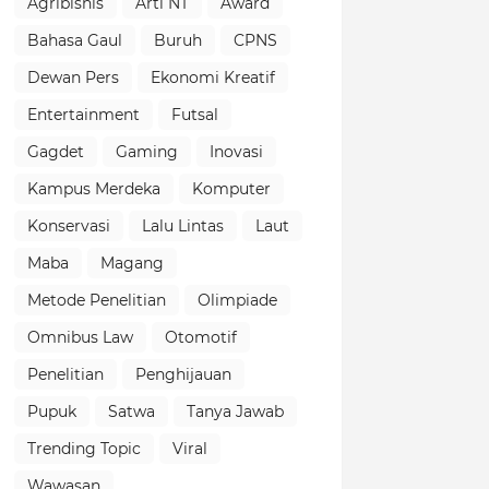
Agribisnis
Arti NT
Award
Bahasa Gaul
Buruh
CPNS
Dewan Pers
Ekonomi Kreatif
Entertainment
Futsal
Gagdet
Gaming
Inovasi
Kampus Merdeka
Komputer
Konservasi
Lalu Lintas
Laut
Maba
Magang
Metode Penelitian
Olimpiade
Omnibus Law
Otomotif
Penelitian
Penghijauan
Pupuk
Satwa
Tanya Jawab
Trending Topic
Viral
Wawasan