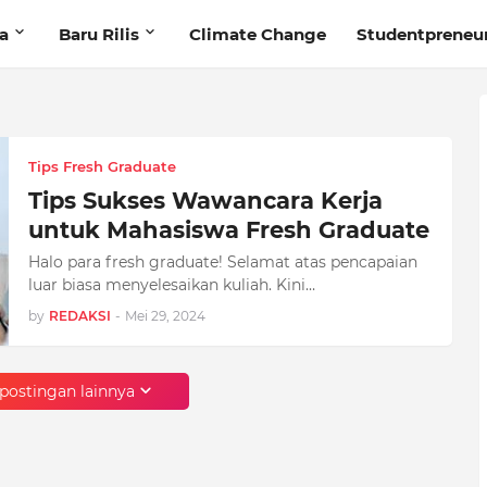
ta
Baru Rilis
Climate Change
Studentpreneu
Tips Fresh Graduate
Tips Sukses Wawancara Kerja
untuk Mahasiswa Fresh Graduate
Halo para fresh graduate! Selamat atas pencapaian
luar biasa menyelesaikan kuliah. Kini…
by
REDAKSI
-
Mei 29, 2024
postingan lainnya