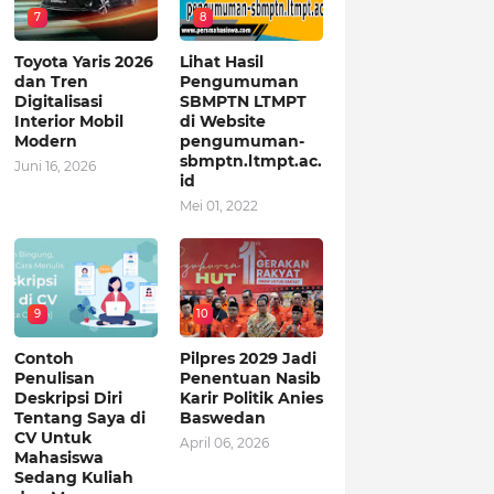
7
8
Toyota Yaris 2026
Lihat Hasil
dan Tren
Pengumuman
Digitalisasi
SBMPTN LTMPT
Interior Mobil
di Website
Modern
pengumuman-
sbmptn.ltmpt.ac.
Juni 16, 2026
id
Mei 01, 2022
9
10
Contoh
Pilpres 2029 Jadi
Penulisan
Penentuan Nasib
Deskripsi Diri
Karir Politik Anies
Tentang Saya di
Baswedan
CV Untuk
April 06, 2026
Mahasiswa
Sedang Kuliah