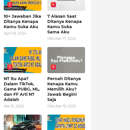
3
4
10+ Jawaban Jika
7 Alasan Saat
Ditanya Kenapa
Ditanya Kenapa
Kamu Suka Aku
Kamu Suka
Sama Aku
April 16, 2024
Oktober 17, 2024
5
6
NT itu Apa?
Pernah Ditanya
Dalam TikTok,
Kenapa Kamu
Game PUBG, ML,
Memilih Aku?
dan FF Arti NT
Jawab Begini
Adalah
Saja
Mei 15, 2022
Oktober 19, 2023