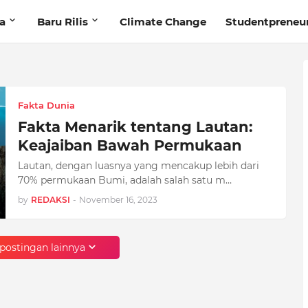
ta
Baru Rilis
Climate Change
Studentpreneu
Fakta Dunia
Fakta Menarik tentang Lautan:
Keajaiban Bawah Permukaan
Lautan, dengan luasnya yang mencakup lebih dari
70% permukaan Bumi, adalah salah satu m…
by
REDAKSI
-
November 16, 2023
postingan lainnya