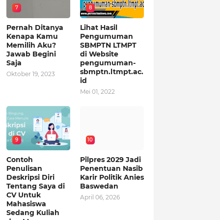
7
8
Pernah Ditanya
Lihat Hasil
Kenapa Kamu
Pengumuman
Memilih Aku?
SBMPTN LTMPT
Jawab Begini
di Website
Saja
pengumuman-
sbmptn.ltmpt.ac.
Oktober 19, 2023
id
Mei 01, 2022
9
10
Contoh
Pilpres 2029 Jadi
Penulisan
Penentuan Nasib
Deskripsi Diri
Karir Politik Anies
Tentang Saya di
Baswedan
CV Untuk
April 06, 2026
Mahasiswa
Sedang Kuliah