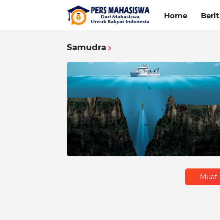
Home
Beri
Samudra
Muat 