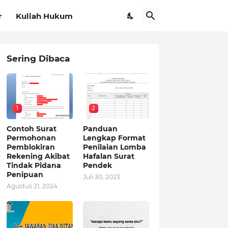
r
Kuliah Hukum
Sering Dibaca
1
2
Contoh Surat
Panduan
Permohonan
Lengkap Format
Pemblokiran
Penilaian Lomba
Rekening Akibat
Hafalan Surat
Tindak Pidana
Pendek
Penipuan
Juli 30, 2023
Agustus 21, 2024