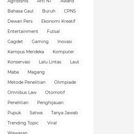
Agribisnis
Arti NT
Award
Bahasa Gaul
Buruh
CPNS
Dewan Pers
Ekonomi Kreatif
Entertainment
Futsal
Gagdet
Gaming
Inovasi
Kampus Merdeka
Komputer
Konservasi
Lalu Lintas
Laut
Maba
Magang
Metode Penelitian
Olimpiade
Omnibus Law
Otomotif
Penelitian
Penghijauan
Pupuk
Satwa
Tanya Jawab
Trending Topic
Viral
Wawasan