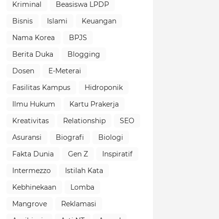
Kriminal
Beasiswa LPDP
Bisnis
Islami
Keuangan
Nama Korea
BPJS
Berita Duka
Blogging
Dosen
E-Meterai
Fasilitas Kampus
Hidroponik
Ilmu Hukum
Kartu Prakerja
Kreativitas
Relationship
SEO
Asuransi
Biografi
Biologi
Fakta Dunia
Gen Z
Inspiratif
Intermezzo
Istilah Kata
Kebhinekaan
Lomba
Mangrove
Reklamasi