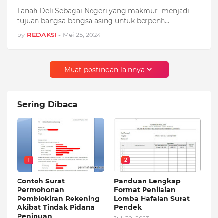
Tanah Deli Sebagai Negeri yang makmur menjadi
tujuan bangsa bangsa asing untuk berpenh…
by
REDAKSI
-
Mei 25, 2024
Muat postingan lainnya
Sering Dibaca
1
2
Contoh Surat
Panduan Lengkap
Permohonan
Format Penilaian
Pemblokiran Rekening
Lomba Hafalan Surat
Akibat Tindak Pidana
Pendek
Penipuan