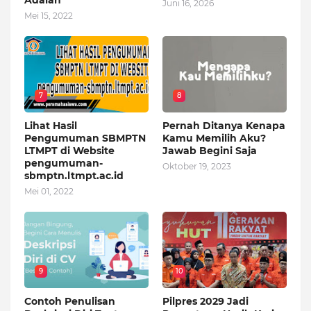
Adalah
Juni 16, 2026
Mei 15, 2022
7
8
Lihat Hasil
Pernah Ditanya Kenapa
Pengumuman SBMPTN
Kamu Memilih Aku?
LTMPT di Website
Jawab Begini Saja
pengumuman-
Oktober 19, 2023
sbmptn.ltmpt.ac.id
Mei 01, 2022
9
10
Contoh Penulisan
Pilpres 2029 Jadi