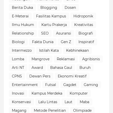
Berita Duka
Blogging
Dosen
E-Meterai
Fasilitas Kampus
Hidroponik
Ilmu Hukum
Kartu Prakerja
Kreativitas
Relationship
SEO
Asuransi
Biografi
Biologi
Fakta Dunia
Gen Z
Inspiratif
Intermezzo
Istilah Kata
Kebhinekaan
Lomba
Mangrove
Reklamasi
Agribisnis
Arti NT
Award
Bahasa Gaul
Buruh
CPNS
Dewan Pers
Ekonomi Kreatif
Entertainment
Futsal
Gagdet
Gaming
Inovasi
Kampus Merdeka
Komputer
Konservasi
Lalu Lintas
Laut
Maba
Magang
Metode Penelitian
Olimpiade