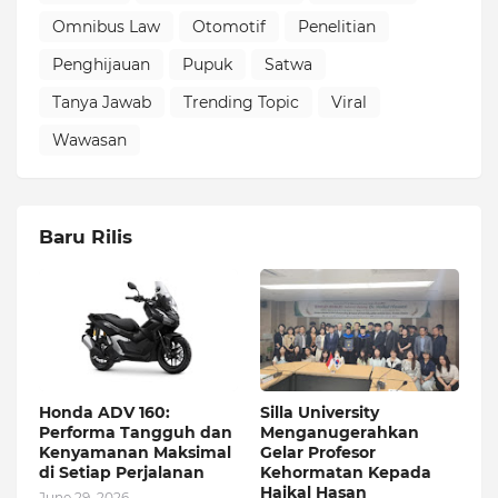
Omnibus Law
Otomotif
Penelitian
Penghijauan
Pupuk
Satwa
Tanya Jawab
Trending Topic
Viral
Wawasan
Baru Rilis
Honda ADV 160:
Silla University
Performa Tangguh dan
Menganugerahkan
Kenyamanan Maksimal
Gelar Profesor
di Setiap Perjalanan
Kehormatan Kepada
Haikal Hasan
June 29, 2026