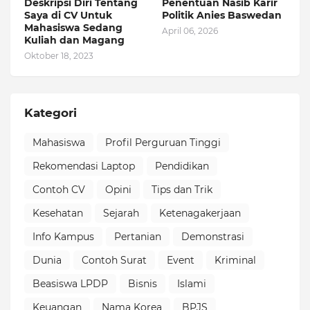
Deskripsi Diri Tentang
Penentuan Nasib Karir
Saya di CV Untuk
Politik Anies Baswedan
Mahasiswa Sedang
April 06, 2026
Kuliah dan Magang
Oktober 18, 2023
Kategori
Mahasiswa
Profil Perguruan Tinggi
Rekomendasi Laptop
Pendidikan
Contoh CV
Opini
Tips dan Trik
Kesehatan
Sejarah
Ketenagakerjaan
Info Kampus
Pertanian
Demonstrasi
Dunia
Contoh Surat
Event
Kriminal
Beasiswa LPDP
Bisnis
Islami
Keuangan
Nama Korea
BPJS