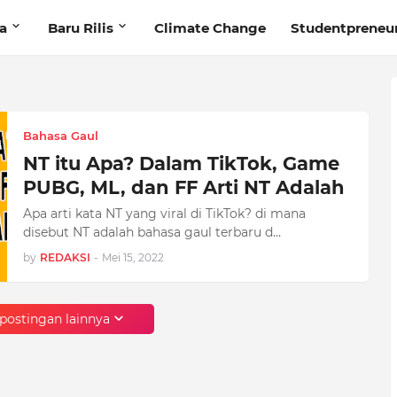
ta
Baru Rilis
Climate Change
Studentpreneu
Bahasa Gaul
NT itu Apa? Dalam TikTok, Game
PUBG, ML, dan FF Arti NT Adalah
Apa arti kata NT yang viral di TikTok? di mana
disebut NT adalah bahasa gaul terbaru d…
by
REDAKSI
-
Mei 15, 2022
postingan lainnya