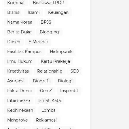
Kriminal
Beasiswa LPDP
Bisnis
Islami
Keuangan
Nama Korea
BPJS
Berita Duka
Blogging
Dosen
E-Meterai
Fasilitas Kampus
Hidroponik
Ilmu Hukum
Kartu Prakerja
Kreativitas
Relationship
SEO
Asuransi
Biografi
Biologi
Fakta Dunia
Gen Z
Inspiratif
Intermezzo
Istilah Kata
Kebhinekaan
Lomba
Mangrove
Reklamasi