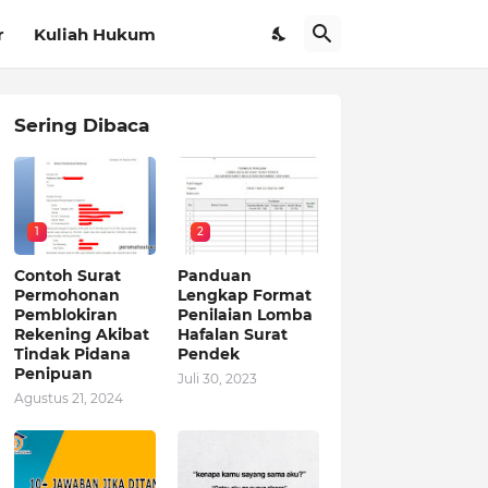
r
Kuliah Hukum
Sering Dibaca
1
2
Contoh Surat
Panduan
Permohonan
Lengkap Format
Pemblokiran
Penilaian Lomba
Rekening Akibat
Hafalan Surat
Tindak Pidana
Pendek
Penipuan
Juli 30, 2023
Agustus 21, 2024