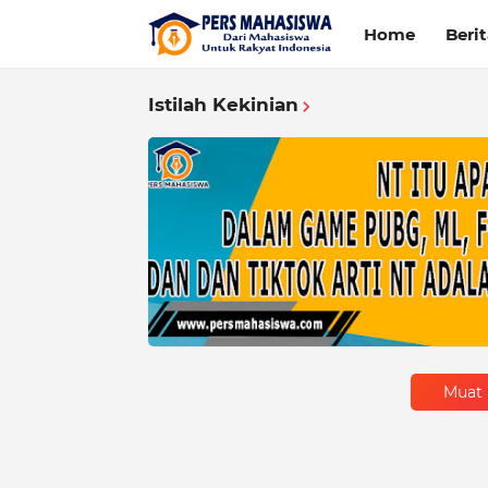
Home
Beri
Istilah Kekinian
Muat 