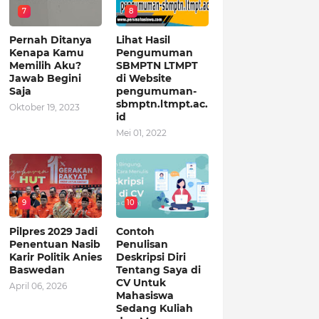
7
8
Pernah Ditanya
Lihat Hasil
Kenapa Kamu
Pengumuman
Memilih Aku?
SBMPTN LTMPT
Jawab Begini
di Website
Saja
pengumuman-
sbmptn.ltmpt.ac.
Oktober 19, 2023
id
Mei 01, 2022
9
10
Pilpres 2029 Jadi
Contoh
Penentuan Nasib
Penulisan
Karir Politik Anies
Deskripsi Diri
Baswedan
Tentang Saya di
CV Untuk
April 06, 2026
Mahasiswa
Sedang Kuliah