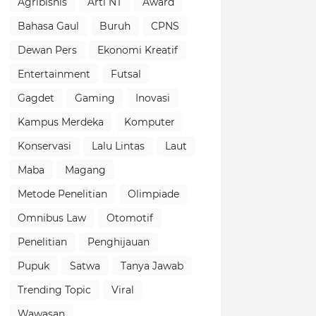
Agribisnis
Arti NT
Award
Bahasa Gaul
Buruh
CPNS
Dewan Pers
Ekonomi Kreatif
Entertainment
Futsal
Gagdet
Gaming
Inovasi
Kampus Merdeka
Komputer
Konservasi
Lalu Lintas
Laut
Maba
Magang
Metode Penelitian
Olimpiade
Omnibus Law
Otomotif
Penelitian
Penghijauan
Pupuk
Satwa
Tanya Jawab
Trending Topic
Viral
Wawasan