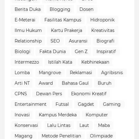
Berita Duka
Blogging
Dosen
E-Meterai
Fasilitas Kampus
Hidroponik
Ilmu Hukum
Kartu Prakerja
Kreativitas
Relationship
SEO
Asuransi
Biografi
Biologi
Fakta Dunia
Gen Z
Inspiratif
Intermezzo
Istilah Kata
Kebhinekaan
Lomba
Mangrove
Reklamasi
Agribisnis
Arti NT
Award
Bahasa Gaul
Buruh
CPNS
Dewan Pers
Ekonomi Kreatif
Entertainment
Futsal
Gagdet
Gaming
Inovasi
Kampus Merdeka
Komputer
Konservasi
Lalu Lintas
Laut
Maba
Magang
Metode Penelitian
Olimpiade