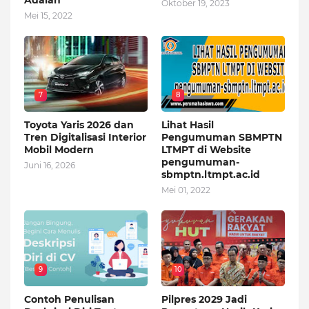
Adalah
Oktober 19, 2023
Mei 15, 2022
7
8
Toyota Yaris 2026 dan
Lihat Hasil
Tren Digitalisasi Interior
Pengumuman SBMPTN
Mobil Modern
LTMPT di Website
pengumuman-
Juni 16, 2026
sbmptn.ltmpt.ac.id
Mei 01, 2022
9
10
Contoh Penulisan
Pilpres 2029 Jadi