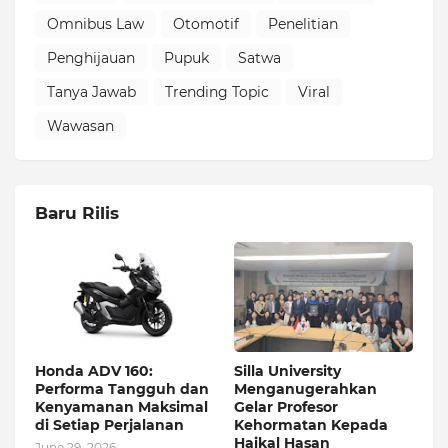
Omnibus Law
Otomotif
Penelitian
Penghijauan
Pupuk
Satwa
Tanya Jawab
Trending Topic
Viral
Wawasan
Baru Rilis
Honda ADV 160:
Silla University
Performa Tangguh dan
Menganugerahkan
Kenyamanan Maksimal
Gelar Profesor
di Setiap Perjalanan
Kehormatan Kepada
Haikal Hasan
June 29, 2026