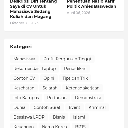
Deskripsi Diri Tentang
Penentuan Nasib Karir
Saya di CV Untuk
Politik Anies Baswedan
Mahasiswa Sedang
April 06, 2026
Kuliah dan Magang
Oktober 18, 2023
Kategori
Mahasiswa
Profil Perguruan Tinggi
Rekomendasi Laptop
Pendidikan
Contoh CV
Opini
Tips dan Trik
Kesehatan
Sejarah
Ketenagakerjaan
Info Kampus
Pertanian
Demonstrasi
Dunia
Contoh Surat
Event
Kriminal
Beasiswa LPDP
Bisnis
Islami
Keuangan
Nama Korea
BPJS