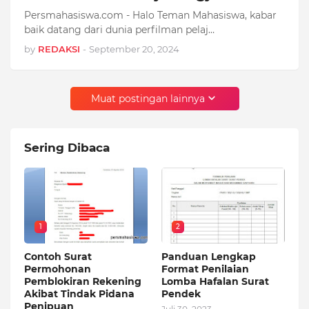
Persmahasiswa.com - Halo Teman Mahasiswa, kabar
baik datang dari dunia perfilman pelaj…
by
REDAKSI
-
September 20, 2024
Muat postingan lainnya
Sering Dibaca
1
2
Contoh Surat
Panduan Lengkap
Permohonan
Format Penilaian
Pemblokiran Rekening
Lomba Hafalan Surat
Akibat Tindak Pidana
Pendek
Penipuan