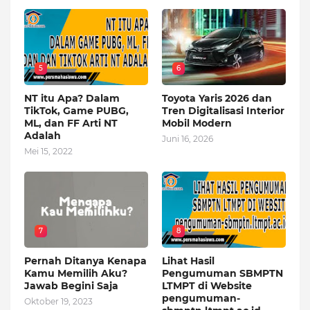
5
6
NT itu Apa? Dalam
Toyota Yaris 2026 dan
TikTok, Game PUBG,
Tren Digitalisasi Interior
ML, dan FF Arti NT
Mobil Modern
Adalah
Juni 16, 2026
Mei 15, 2022
7
8
Pernah Ditanya Kenapa
Lihat Hasil
Kamu Memilih Aku?
Pengumuman SBMPTN
Jawab Begini Saja
LTMPT di Website
pengumuman-
Oktober 19, 2023