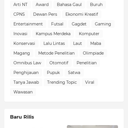
Arti NT
Award
Bahasa Gaul
Buruh
CPNS
Dewan Pers
Ekonomi Kreatif
Entertainment
Futsal
Gagdet
Gaming
Inovasi
Kampus Merdeka
Komputer
Konservasi
Lalu Lintas
Laut
Maba
Magang
Metode Penelitian
Olimpiade
Omnibus Law
Otomotif
Penelitian
Penghijauan
Pupuk
Satwa
Tanya Jawab
Trending Topic
Viral
Wawasan
Baru Rilis