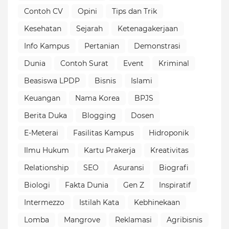
Contoh CV
Opini
Tips dan Trik
Kesehatan
Sejarah
Ketenagakerjaan
Info Kampus
Pertanian
Demonstrasi
Dunia
Contoh Surat
Event
Kriminal
Beasiswa LPDP
Bisnis
Islami
Keuangan
Nama Korea
BPJS
Berita Duka
Blogging
Dosen
E-Meterai
Fasilitas Kampus
Hidroponik
Ilmu Hukum
Kartu Prakerja
Kreativitas
Relationship
SEO
Asuransi
Biografi
Biologi
Fakta Dunia
Gen Z
Inspiratif
Intermezzo
Istilah Kata
Kebhinekaan
Lomba
Mangrove
Reklamasi
Agribisnis