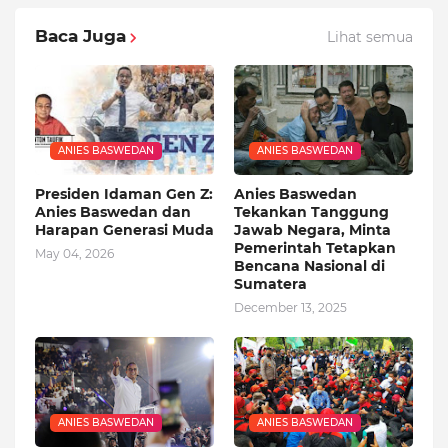
Baca Juga
Lihat semua
ANIES BASWEDAN
ANIES BASWEDAN
Presiden Idaman Gen Z:
Anies Baswedan
Anies Baswedan dan
Tekankan Tanggung
Harapan Generasi Muda
Jawab Negara, Minta
Pemerintah Tetapkan
May 04, 2026
Bencana Nasional di
Sumatera
December 13, 2025
ANIES BASWEDAN
ANIES BASWEDAN