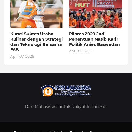
Kunci Sukses Usaha
Pilpres 2029 Jadi
Kuliner dengan Strategi
Penentuan Nasib Karir
dan Teknologi Bersama
Politik Anies Baswedan
ESB
April 06, 2026
April 07, 2026
Dari Mahasiswa untuk Rakyat Indonesia.