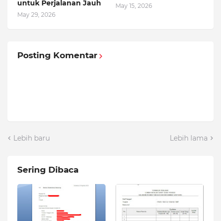
untuk Perjalanan Jauh
May 15, 2026
May 29, 2026
Posting Komentar
Lebih baru
Lebih lama
Sering Dibaca