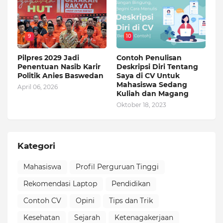
9
10
Pilpres 2029 Jadi
Contoh Penulisan
Penentuan Nasib Karir
Deskripsi Diri Tentang
Politik Anies Baswedan
Saya di CV Untuk
Mahasiswa Sedang
April 06, 2026
Kuliah dan Magang
Oktober 18, 2023
Kategori
Mahasiswa
Profil Perguruan Tinggi
Rekomendasi Laptop
Pendidikan
Contoh CV
Opini
Tips dan Trik
Kesehatan
Sejarah
Ketenagakerjaan