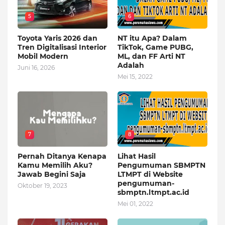
5
6
Toyota Yaris 2026 dan
NT itu Apa? Dalam
Tren Digitalisasi Interior
TikTok, Game PUBG,
Mobil Modern
ML, dan FF Arti NT
Adalah
Juni 16, 2026
Mei 15, 2022
7
8
Pernah Ditanya Kenapa
Lihat Hasil
Kamu Memilih Aku?
Pengumuman SBMPTN
Jawab Begini Saja
LTMPT di Website
pengumuman-
Oktober 19, 2023
sbmptn.ltmpt.ac.id
Mei 01, 2022