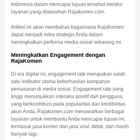
Indonesia dalam mencapai tujuan tersebut melalui
layanan yang ditawarkan Rajakomen.com.
Artikel ini akan membahas bagaimana RajaKomen
dapat menjadi mitra strategis Anda dalam
meningkatkan performa media sosial sekarang ini.
Meningkatkan Engagement dengan
RajaKomen
Di era digital ini, engagement rate merupakan salah
satu indikator utama keberhasilan kampanye
pemasaran di media sosial. Engagement rate yang
tinggi menunjukkan interaksi positif dari pengguna,
yang berkontribusi pada popularitas dan kredibilitas
akun Anda. Rajakomen.com menawarkan berbagai
layanan untuk membantu Anda mencapai tujuan ini,
termasuk jasa komen dan jasa viral, tiktok, dan masih
banyak lagi.