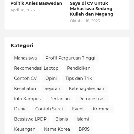
Politik Anies Baswedan
Saya di CV Untuk
Mahasiswa Sedang
April 06, 2026
Kuliah dan Magang
Oktober 18, 2023
Kategori
Mahasiswa
Profil Perguruan Tinggi
Rekomendasi Laptop
Pendidikan
Contoh CV
Opini
Tips dan Trik
Kesehatan
Sejarah
Ketenagakerjaan
Info Kampus
Pertanian
Demonstrasi
Dunia
Contoh Surat
Event
Kriminal
Beasiswa LPDP
Bisnis
Islami
Keuangan
Nama Korea
BPJS