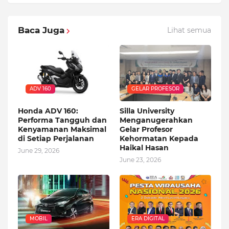
Baca Juga
Lihat semua
ADV 160
GELAR PROFESOR
Honda ADV 160:
Silla University
Performa Tangguh dan
Menganugerahkan
Kenyamanan Maksimal
Gelar Profesor
di Setiap Perjalanan
Kehormatan Kepada
Haikal Hasan
June 29, 2026
June 23, 2026
MOBIL
ERA DIGITAL