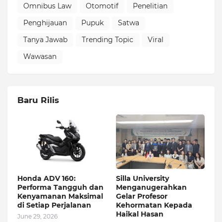
Omnibus Law
Otomotif
Penelitian
Penghijauan
Pupuk
Satwa
Tanya Jawab
Trending Topic
Viral
Wawasan
Baru Rilis
Honda ADV 160:
Silla University
Performa Tangguh dan
Menganugerahkan
Kenyamanan Maksimal
Gelar Profesor
di Setiap Perjalanan
Kehormatan Kepada
Haikal Hasan
June 29, 2026