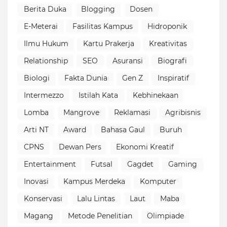
Berita Duka
Blogging
Dosen
E-Meterai
Fasilitas Kampus
Hidroponik
Ilmu Hukum
Kartu Prakerja
Kreativitas
Relationship
SEO
Asuransi
Biografi
Biologi
Fakta Dunia
Gen Z
Inspiratif
Intermezzo
Istilah Kata
Kebhinekaan
Lomba
Mangrove
Reklamasi
Agribisnis
Arti NT
Award
Bahasa Gaul
Buruh
CPNS
Dewan Pers
Ekonomi Kreatif
Entertainment
Futsal
Gagdet
Gaming
Inovasi
Kampus Merdeka
Komputer
Konservasi
Lalu Lintas
Laut
Maba
Magang
Metode Penelitian
Olimpiade