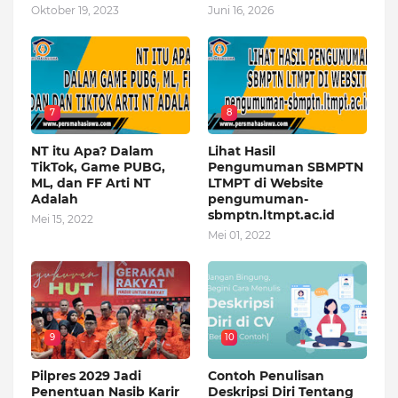
Oktober 19, 2023
Juni 16, 2026
7
8
NT itu Apa? Dalam
Lihat Hasil
TikTok, Game PUBG,
Pengumuman SBMPTN
ML, dan FF Arti NT
LTMPT di Website
Adalah
pengumuman-
sbmptn.ltmpt.ac.id
Mei 15, 2022
Mei 01, 2022
9
10
Pilpres 2029 Jadi
Contoh Penulisan
Penentuan Nasib Karir
Deskripsi Diri Tentang