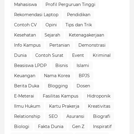
Mahasiswa
Profil Perguruan Tinggi
Rekomendasi Laptop
Pendidikan
Contoh CV
Opini
Tips dan Trik
Kesehatan
Sejarah
Ketenagakerjaan
Info Kampus
Pertanian
Demonstrasi
Dunia
Contoh Surat
Event
Kriminal
Beasiswa LPDP
Bisnis
Islami
Keuangan
Nama Korea
BPJS
Berita Duka
Blogging
Dosen
E-Meterai
Fasilitas Kampus
Hidroponik
Ilmu Hukum
Kartu Prakerja
Kreativitas
Relationship
SEO
Asuransi
Biografi
Biologi
Fakta Dunia
Gen Z
Inspiratif