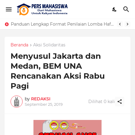
Panduan Lengkap Format Penilaian Lomba Hafalan Surat Pendek
Beranda
Aksi Solidaritas
Menyusul Jakarta dan
Medan, BEM UNA
Rencanakan Aksi Rabu
Pagi
by
REDAKSI
Dilihat
0
kali
September 25, 2019