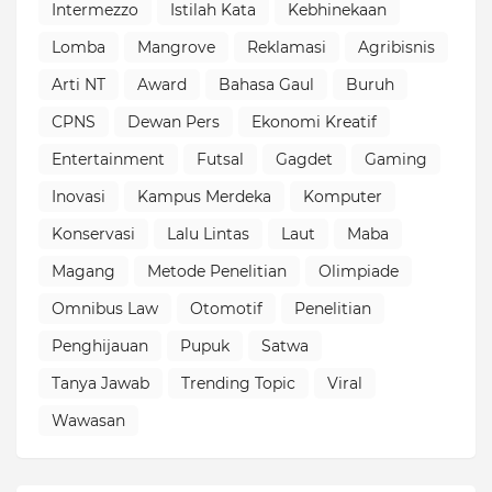
Intermezzo
Istilah Kata
Kebhinekaan
Lomba
Mangrove
Reklamasi
Agribisnis
Arti NT
Award
Bahasa Gaul
Buruh
CPNS
Dewan Pers
Ekonomi Kreatif
Entertainment
Futsal
Gagdet
Gaming
Inovasi
Kampus Merdeka
Komputer
Konservasi
Lalu Lintas
Laut
Maba
Magang
Metode Penelitian
Olimpiade
Omnibus Law
Otomotif
Penelitian
Penghijauan
Pupuk
Satwa
Tanya Jawab
Trending Topic
Viral
Wawasan