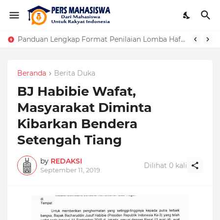
Panduan Lengkap Format Penilaian Lomba Hafalan Surat Pendek
Beranda
Berita Duka
BJ Habibie Wafat,
Masyarakat Diminta
Kibarkan Bendera
Setengah Tiang
by
REDAKSI
Dilihat
0
kali
September 11, 2019