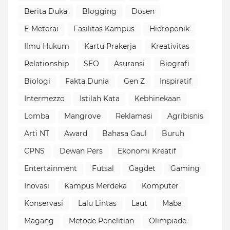
Berita Duka
Blogging
Dosen
E-Meterai
Fasilitas Kampus
Hidroponik
Ilmu Hukum
Kartu Prakerja
Kreativitas
Relationship
SEO
Asuransi
Biografi
Biologi
Fakta Dunia
Gen Z
Inspiratif
Intermezzo
Istilah Kata
Kebhinekaan
Lomba
Mangrove
Reklamasi
Agribisnis
Arti NT
Award
Bahasa Gaul
Buruh
CPNS
Dewan Pers
Ekonomi Kreatif
Entertainment
Futsal
Gagdet
Gaming
Inovasi
Kampus Merdeka
Komputer
Konservasi
Lalu Lintas
Laut
Maba
Magang
Metode Penelitian
Olimpiade