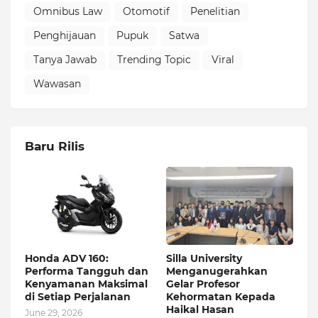
Omnibus Law
Otomotif
Penelitian
Penghijauan
Pupuk
Satwa
Tanya Jawab
Trending Topic
Viral
Wawasan
Baru Rilis
Honda ADV 160:
Silla University
Performa Tangguh dan
Menganugerahkan
Kenyamanan Maksimal
Gelar Profesor
di Setiap Perjalanan
Kehormatan Kepada
Haikal Hasan
June 29, 2026