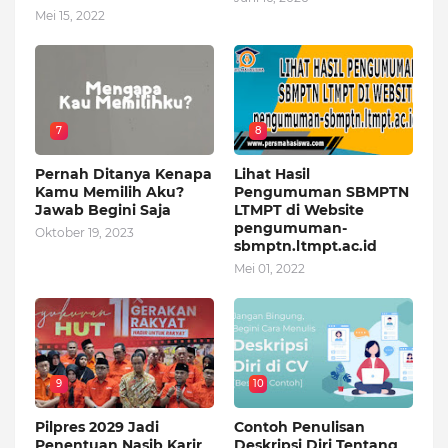
Mei 15, 2022
7
8
Pernah Ditanya Kenapa
Lihat Hasil
Kamu Memilih Aku?
Pengumuman SBMPTN
Jawab Begini Saja
LTMPT di Website
pengumuman-
Oktober 19, 2023
sbmptn.ltmpt.ac.id
Mei 01, 2022
9
10
Pilpres 2029 Jadi
Contoh Penulisan
Penentuan Nasib Karir
Deskripsi Diri Tentang