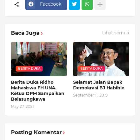
Facebook
Baca Juga
Lihat semua
BERITA DUKA
BERITA DUKA
Berita Duka Ridho
Selamat Jalan Bapak
Mahasiswa FH UNA,
Demokrasi BJ Habibie
Ketua DPM Sampaikan
September 11, 2019
Belasungkawa
May 27, 2021
Posting Komentar