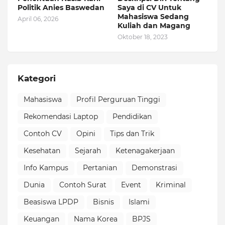
Politik Anies Baswedan
Saya di CV Untuk
Mahasiswa Sedang
April 06, 2026
Kuliah dan Magang
Oktober 18, 2023
Kategori
Mahasiswa
Profil Perguruan Tinggi
Rekomendasi Laptop
Pendidikan
Contoh CV
Opini
Tips dan Trik
Kesehatan
Sejarah
Ketenagakerjaan
Info Kampus
Pertanian
Demonstrasi
Dunia
Contoh Surat
Event
Kriminal
Beasiswa LPDP
Bisnis
Islami
Keuangan
Nama Korea
BPJS